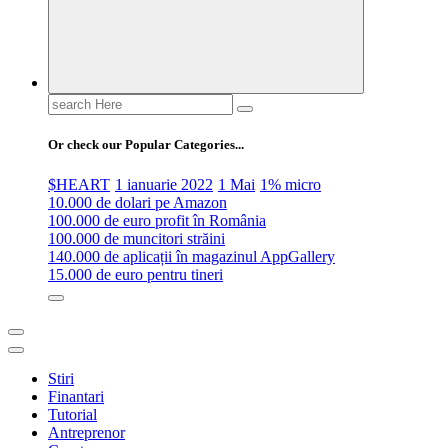
Search
for:
Or check our Popular Categories...
$HEART
1 ianuarie 2022
1 Mai
1% micro
10.000 de dolari pe Amazon
100.000 de euro profit în România
100.000 de muncitori străini
140.000 de aplicații în magazinul AppGallery
15.000 de euro pentru tineri
Stiri
Finantari
Tutorial
Antreprenor