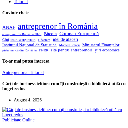
Tutorial
Cuvinte cheie
antreprenor în România
ANAF
Comisia Europeană
Bitcoin
antreprenor în România 2026
idei de afaceri
Cărți pentru antreprenori
e-Factura
Institutul Național de Statistică
Ministerul Finanțelor
Marcel Ciolacu
site pentru antreprenori
știri economice
piața muncii din România
PNRR
Te-ar mai putea interesa
Antreprenoriat
Tutorial
Cărți de business ieftine: cum îți construiești o bibliotecă utilă cu
buget redus
August 4, 2026
Publicitate Online