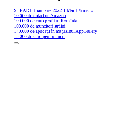
$HEART
1 ianuarie 2022
1 Mai
1% micro
10.000 de dolari pe Amazon
100.000 de euro profit în România
100.000 de muncitori străini
140.000 de aplicații în magazinul AppGallery
15.000 de euro pentru tineri