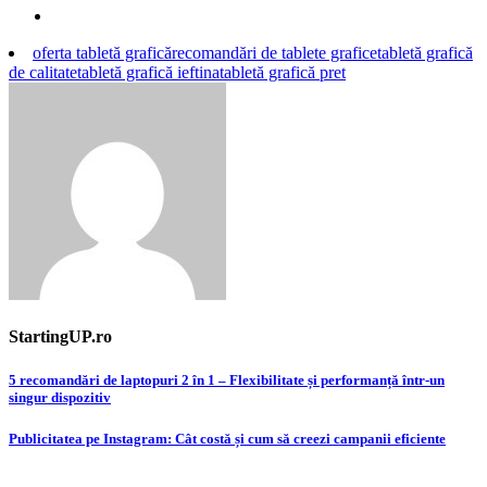
oferta tabletă grafică
recomandări de tablete grafice
tabletă grafică
de calitate
tabletă grafică ieftina
tabletă grafică pret
StartingUP.ro
Post
5 recomandări de laptopuri 2 în 1 – Flexibilitate și performanță într-un
singur dispozitiv
navigation
Publicitatea pe Instagram: Cât costă și cum să creezi campanii eficiente