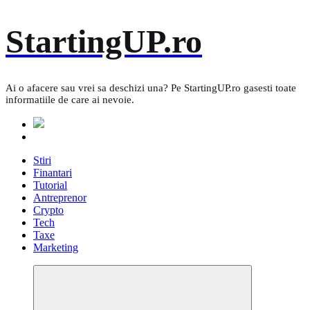
Skip
StartingUP.ro
to
content
Ai o afacere sau vrei sa deschizi una? Pe StartingUP.ro gasesti toate
informatiile de care ai nevoie.
Stiri
Finantari
Tutorial
Antreprenor
Crypto
Tech
Taxe
Marketing