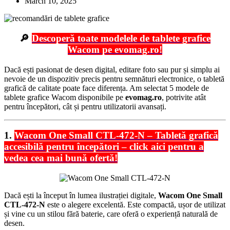
March 10, 2025
🔎
Descoperă toate modelele de tablete grafice
Wacom pe evomag.ro!
Dacă ești pasionat de desen digital, editare foto sau pur și simplu ai
nevoie de un dispozitiv precis pentru semnături electronice, o tabletă
grafică de calitate poate face diferența. Am selectat 5 modele de
tablete grafice Wacom disponibile pe
evomag.ro
, potrivite atât
pentru începători, cât și pentru utilizatorii avansați.
1.
Wacom One Small CTL-472-N – Tabletă grafică
accesibilă pentru începători – click aici pentru a
vedea cea mai bună ofertă!
Dacă ești la început în lumea ilustrației digitale,
Wacom One Small
CTL-472-N
este o alegere excelentă. Este compactă, ușor de utilizat
și vine cu un stilou fără baterie, care oferă o experiență naturală de
desen.