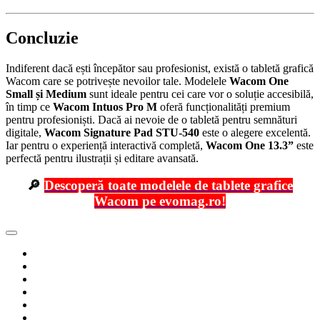
Concluzie
Indiferent dacă ești începător sau profesionist, există o tabletă grafică
Wacom care se potrivește nevoilor tale. Modelele
Wacom One
Small și Medium
sunt ideale pentru cei care vor o soluție accesibilă,
în timp ce
Wacom Intuos Pro M
oferă funcționalități premium
pentru profesioniști. Dacă ai nevoie de o tabletă pentru semnături
digitale,
Wacom Signature Pad STU-540
este o alegere excelentă.
Iar pentru o experiență interactivă completă,
Wacom One 13.3”
este
perfectă pentru ilustrații și editare avansată.
🔎
Descoperă toate modelele de tablete grafice
Wacom pe evomag.ro!