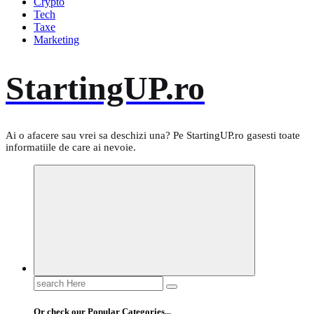
Crypto
Tech
Taxe
Marketing
StartingUP.ro
Ai o afacere sau vrei sa deschizi una? Pe StartingUP.ro gasesti toate
informatiile de care ai nevoie.
Search
for:
Or check our Popular Categories...