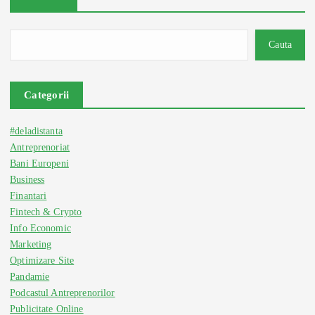
Cauta
Categorii
#deladistanta
Antreprenoriat
Bani Europeni
Business
Finantari
Fintech & Crypto
Info Economic
Marketing
Optimizare Site
Pandamie
Podcastul Antreprenorilor
Publicitate Online