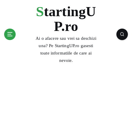
S
StartingU
k
i
P.ro
p
t
o
Ai o afacere sau vrei sa deschizi
c
una? Pe StartingUP.ro gasesti
o
toate informatiile de care ai
n
nevoie.
t
e
n
t