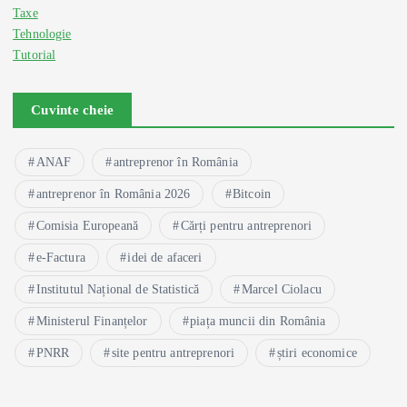
Taxe
Tehnologie
Tutorial
Cuvinte cheie
ANAF
antreprenor în România
antreprenor în România 2026
Bitcoin
Comisia Europeană
Cărți pentru antreprenori
e-Factura
idei de afaceri
Institutul Național de Statistică
Marcel Ciolacu
Ministerul Finanțelor
piața muncii din România
PNRR
site pentru antreprenori
știri economice