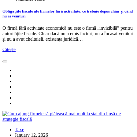
Obligațiile fiscale ale firmelor fără activitate: ce trebuie depus chiar și când
nu ai venituri
O firmă fără activitate economică nu este o firmă „invizibilă” pentru
autoritățile fiscale. Chiar dacă nu a emis facturi, nu a încasat venituri
și nu a avut cheltuieli, existența juridică…
Citește
Taxe
January 12, 2026