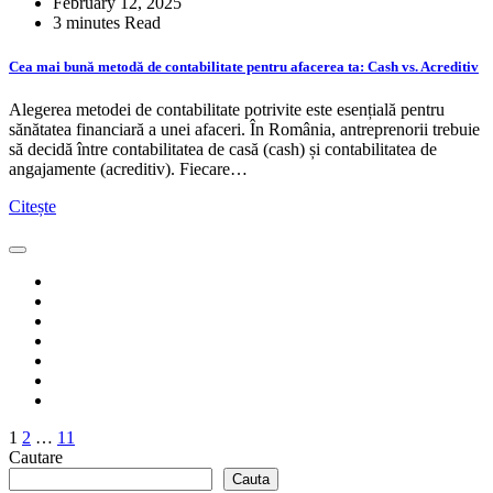
February 12, 2025
3 minutes Read
Cea mai bună metodă de contabilitate pentru afacerea ta: Cash vs. Acreditiv
Alegerea metodei de contabilitate potrivite este esențială pentru
sănătatea financiară a unei afaceri. În România, antreprenorii trebuie
să decidă între contabilitatea de casă (cash) și contabilitatea de
angajamente (acreditiv). Fiecare…
Citește
Posts
1
2
…
11
Cautare
pagination
Cauta