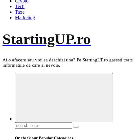
Crypto
Tech
Taxe
Marketing
StartingUP.ro
Ai o afacere sau vrei sa deschizi una? Pe StartingUP.ro gasesti toate
informatiile de care ai nevoie.
Search
for:
Or check our Popular Categories...