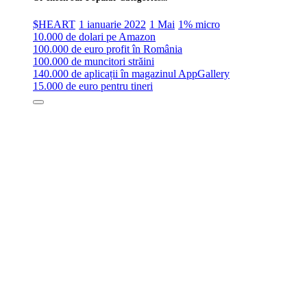
$HEART
1 ianuarie 2022
1 Mai
1% micro
10.000 de dolari pe Amazon
100.000 de euro profit în România
100.000 de muncitori străini
140.000 de aplicații în magazinul AppGallery
15.000 de euro pentru tineri