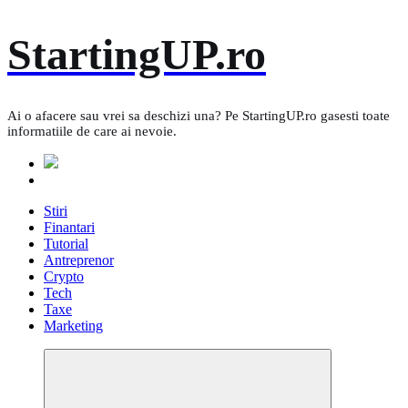
Skip
StartingUP.ro
to
content
Ai o afacere sau vrei sa deschizi una? Pe StartingUP.ro gasesti toate
informatiile de care ai nevoie.
Stiri
Finantari
Tutorial
Antreprenor
Crypto
Tech
Taxe
Marketing