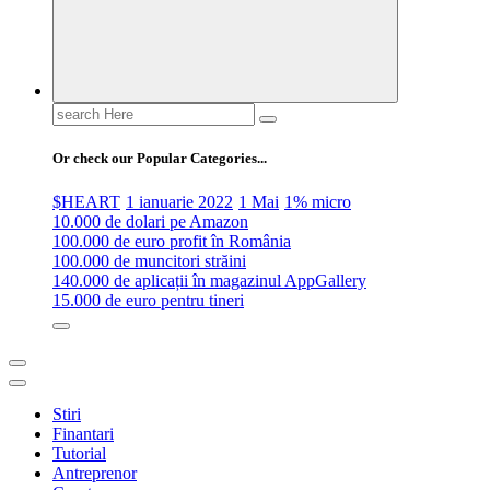
Search
for:
Or check our Popular Categories...
$HEART
1 ianuarie 2022
1 Mai
1% micro
10.000 de dolari pe Amazon
100.000 de euro profit în România
100.000 de muncitori străini
140.000 de aplicații în magazinul AppGallery
15.000 de euro pentru tineri
Stiri
Finantari
Tutorial
Antreprenor