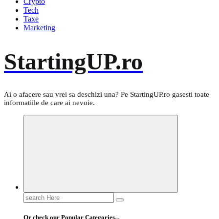
Crypto
Tech
Taxe
Marketing
StartingUP.ro
Ai o afacere sau vrei sa deschizi una? Pe StartingUP.ro gasesti toate
informatiile de care ai nevoie.
Search
for:
Or check our Popular Categories...