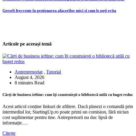
Post
navigation
Greșeli frecvente în gestionarea afacerilor mici și cum le poți evita
Articole pe aceeași temă
Antreprenoriat
,
Tutorial
August 4, 2026
8 minutes Read
Cărți de business ieftine: cum îți construiești o bibliotecă utilă cu buget redus
Acest articol conține linkuri de afiliere. Dacă plasezi o comandă prin
intermediul lor, StartingUp.ro poate primi un comision, fără niciun
cost suplimentar pentru tine. Antreprenorii nu duc lipsă de
informație.…
Citește