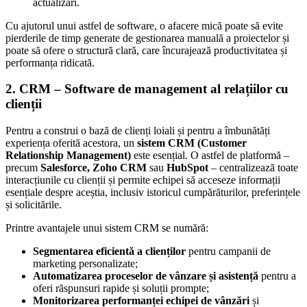
actualizări.
Cu ajutorul unui astfel de software, o afacere mică poate să evite
pierderile de timp generate de gestionarea manuală a proiectelor și
poate să ofere o structură clară, care încurajează productivitatea și
performanța ridicată.
2. CRM – Software de management al relațiilor cu
clienții
Pentru a construi o bază de clienți loiali și pentru a îmbunătăți
experiența oferită acestora, un
sistem CRM (Customer
Relationship Management)
este esențial. O astfel de platformă –
precum
Salesforce, Zoho CRM
sau
HubSpot
– centralizează toate
interacțiunile cu clienții și permite echipei să acceseze informații
esențiale despre aceștia, inclusiv istoricul cumpărăturilor, preferințele
și solicitările.
Printre avantajele unui sistem CRM se numără:
Segmentarea eficientă a clienților
pentru campanii de
marketing personalizate;
Automatizarea proceselor de vânzare și asistență
pentru a
oferi răspunsuri rapide și soluții prompte;
Monitorizarea performanței echipei de vânzări
și