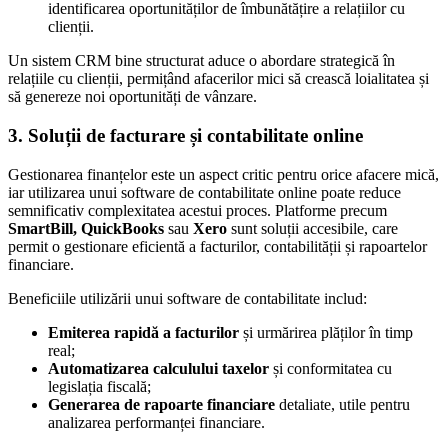
identificarea oportunităților de îmbunătățire a relațiilor cu
clienții.
Un sistem CRM bine structurat aduce o abordare strategică în
relațiile cu clienții, permițând afacerilor mici să crească loialitatea și
să genereze noi oportunități de vânzare.
3. Soluții de facturare și contabilitate online
Gestionarea finanțelor este un aspect critic pentru orice afacere mică,
iar utilizarea unui software de contabilitate online poate reduce
semnificativ complexitatea acestui proces. Platforme precum
SmartBill, QuickBooks
sau
Xero
sunt soluții accesibile, care
permit o gestionare eficientă a facturilor, contabilității și rapoartelor
financiare.
Beneficiile utilizării unui software de contabilitate includ:
Emiterea rapidă a facturilor
și urmărirea plăților în timp
real;
Automatizarea calculului taxelor
și conformitatea cu
legislația fiscală;
Generarea de rapoarte financiare
detaliate, utile pentru
analizarea performanței financiare.