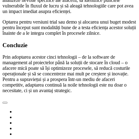
analizeze nevoile specifice ale afacerii, să identifice punctele
vulnerabile în fluxul de lucru și să aleagă tehnologiile care pot avea
un impact imediat asupra eficienței.
Optarea pentru versiuni trial sau demo și alocarea unui buget modest
pentru început sunt modalități bune de a testa eficiența acestor soluții
înainte de a le integra complet în procesele zilnice.
Concluzie
Prin adoptarea acestor cinci tehnologii – de la software de
management al proiectelor până la soluții de stocare în cloud – o
afacere mică poate să își optimizeze procesele, să reducă costurile
operaționale și să se concentreze mai mult pe creștere și inovație.
Pentru a supraviețui și a prospera într-un mediu de afaceri
competitiv, adaptarea continuă la noile tehnologii este nu doar o
necesitate, ci și un avantaj strategic.