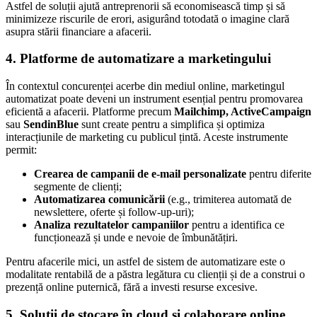
Astfel de soluții ajută antreprenorii să economisească timp și să
minimizeze riscurile de erori, asigurând totodată o imagine clară
asupra stării financiare a afacerii.
4. Platforme de automatizare a marketingului
În contextul concurenței acerbe din mediul online, marketingul
automatizat poate deveni un instrument esențial pentru promovarea
eficientă a afacerii. Platforme precum
Mailchimp, ActiveCampaign
sau
SendinBlue
sunt create pentru a simplifica și optimiza
interacțiunile de marketing cu publicul țintă. Aceste instrumente
permit:
Crearea de campanii de e-mail personalizate
pentru diferite
segmente de clienți;
Automatizarea comunicării
(e.g., trimiterea automată de
newslettere, oferte și follow-up-uri);
Analiza rezultatelor campaniilor
pentru a identifica ce
funcționează și unde e nevoie de îmbunătățiri.
Pentru afacerile mici, un astfel de sistem de automatizare este o
modalitate rentabilă de a păstra legătura cu clienții și de a construi o
prezență online puternică, fără a investi resurse excesive.
5. Soluții de stocare în cloud și colaborare online