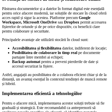
Păstrarea documentelor și a datelor în format digital este esențială
pentru orice afacere modernă, iar soluțiile de stocare în cloud oferă
acces rapid și sigur la acestea. Platforme precum
Google
Workspace, Microsoft OneDrive
sau
Dropbox
permit accesarea
fișierelor de oriunde și de pe orice dispozitiv, cu beneficii clare
pentru colaborare și securitate.
Principalele avantaje ale utilizării stocării în cloud sunt:
Accesibilitatea și flexibilitatea
datelor, indiferent de locație;
Posibilitatea de colaborare în timp real
pe documente
partajate între membri ai echipei;
Backup automat
pentru a preveni pierderile de date și
accesul securizat la fișiere.
Astfel, angajații au posibilitatea de a colabora eficient chiar și de la
distanță, un avantaj esențial în contextul tendinței de muncă remote
și hibrid.
Implementarea eficientă a tehnologiilor
Pentru o afacere mică, implementarea acestor soluții trebuie să fie
graduală și strategică. Este recomandabil ca antreprenorii să