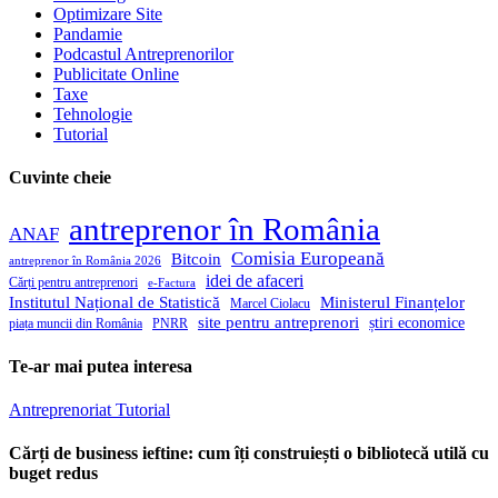
Optimizare Site
Pandamie
Podcastul Antreprenorilor
Publicitate Online
Taxe
Tehnologie
Tutorial
Cuvinte cheie
antreprenor în România
ANAF
Comisia Europeană
Bitcoin
antreprenor în România 2026
idei de afaceri
Cărți pentru antreprenori
e-Factura
Institutul Național de Statistică
Ministerul Finanțelor
Marcel Ciolacu
site pentru antreprenori
știri economice
piața muncii din România
PNRR
Te-ar mai putea interesa
Antreprenoriat
Tutorial
Cărți de business ieftine: cum îți construiești o bibliotecă utilă cu
buget redus