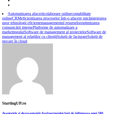
Automatizarea afacerii
colaborare online
contabilitate
online
CRM
eficientizarea proceselor într-o afacere mică
integrarea
unor tehnologii eficiente
managementul resurselor
optimizarea
comunicării interne
Platforme de automatizare a
marketingului
Software de management al proiectelor
Software de
management al relațiilor cu clienții
Soluții de facturare
Soluții de
stocare în cloud
StartingUP.ro
Avantajele și dezavantajele freelancingului față de înființarea unui SRL