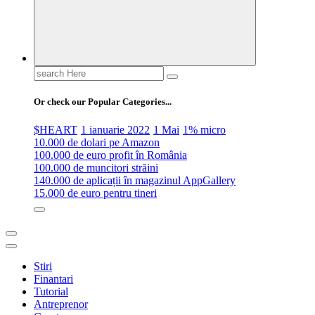
Search
for:
Or check our Popular Categories...
$HEART
1 ianuarie 2022
1 Mai
1% micro
10.000 de dolari pe Amazon
100.000 de euro profit în România
100.000 de muncitori străini
140.000 de aplicații în magazinul AppGallery
15.000 de euro pentru tineri
Stiri
Finantari
Tutorial
Antreprenor