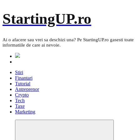
Skip
StartingUP.ro
to
content
Ai o afacere sau vrei sa deschizi una? Pe StartingUP.ro gasesti toate
informatiile de care ai nevoie.
Stiri
Finantari
Tutorial
Antreprenor
Crypto
Tech
Taxe
Marketing