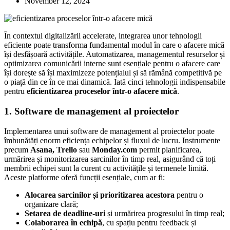
November 12, 2024
În contextul digitalizării accelerate, integrarea unor tehnologii
eficiente poate transforma fundamental modul în care o afacere mică
își desfășoară activitățile. Automatizarea, managementul resurselor și
optimizarea comunicării interne sunt esențiale pentru o afacere care
își dorește să își maximizeze potențialul și să rămână competitivă pe
o piață din ce în ce mai dinamică. Iată cinci tehnologii indispensabile
pentru
eficientizarea proceselor într-o afacere mică
.
1. Software de management al proiectelor
Implementarea unui software de management al proiectelor poate
îmbunătăți enorm eficiența echipelor și fluxul de lucru. Instrumente
precum
Asana, Trello
sau
Monday.com
permit planificarea,
urmărirea și monitorizarea sarcinilor în timp real, asigurând că toți
membrii echipei sunt la curent cu activitățile și termenele limită.
Aceste platforme oferă funcții esențiale, cum ar fi:
Alocarea sarcinilor și prioritizarea acestora
pentru o
organizare clară;
Setarea de deadline-uri
și urmărirea progresului în timp real;
Colaborarea în echipă
, cu spațiu pentru feedback și