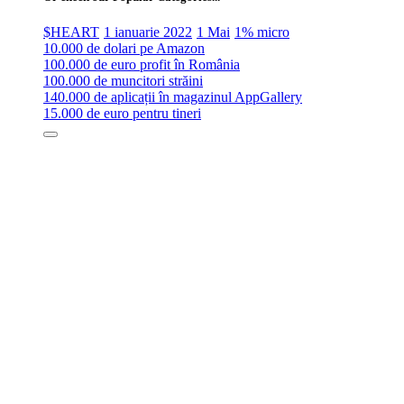
$HEART
1 ianuarie 2022
1 Mai
1% micro
10.000 de dolari pe Amazon
100.000 de euro profit în România
100.000 de muncitori străini
140.000 de aplicații în magazinul AppGallery
15.000 de euro pentru tineri