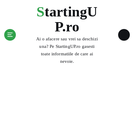
S
StartingU
k
i
P.ro
p
t
o
Ai o afacere sau vrei sa deschizi
c
una? Pe StartingUP.ro gasesti
o
toate informatiile de care ai
n
nevoie.
t
e
n
t