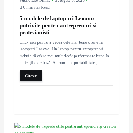
a
Publicitate Online
August 3, 2026
6 minutes Read
t
5 modele de laptopuri Lenovo
potrivite pentru antreprenori și
i
profesioniști
o
Click aici pentru a vedea cele mai bune oferte la
laptopuri Lenovo! Un laptop pentru antreprenori
n
trebuie să ofere mai mult decât performanțe bune în
aplicațiile de bază. Autonomia, portabilitatea,…
Citește