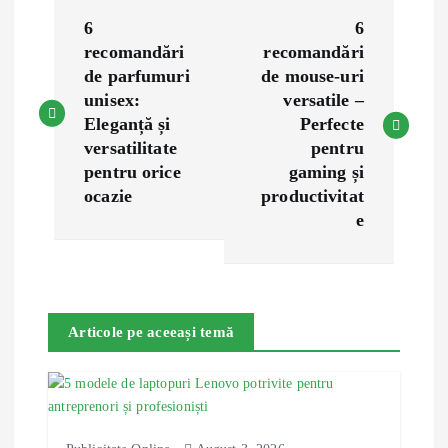
P
6
6
o
recomandări
recomandări
de parfumuri
de mouse-uri
s
unisex:
versatile –
Eleganță și
Perfecte
t
versatilitate
pentru
pentru orice
gaming și
n
ocazie
productivitat
e
a
v
Articole pe aceeași temă
i
g