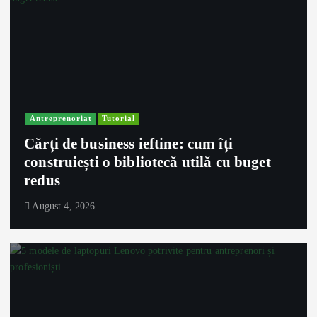
Antreprenoriat
Tutorial
Cărți de business ieftine: cum îți
construiești o bibliotecă utilă cu buget
redus
August 4, 2026