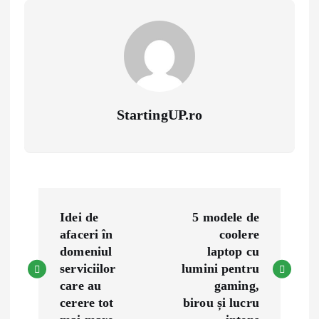
StartingUP.ro
P
Idei de
5 modele de
o
afaceri în
coolere
domeniul
laptop cu
s
serviciilor
lumini pentru
care au
gaming,
t
cerere tot
birou și lucru