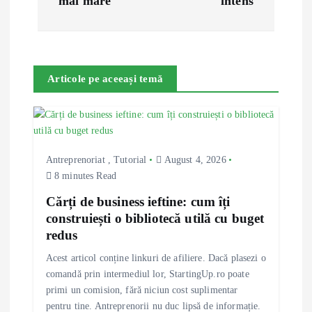
mai mare
intens
n
a
Articole pe aceeași temă
v
i
g
Antreprenoriat
,
Tutorial
August 4, 2026
8 minutes Read
a
Cărți de business ieftine: cum îți
construiești o bibliotecă utilă cu buget
t
redus
i
Acest articol conține linkuri de afiliere. Dacă plasezi o
comandă prin intermediul lor, StartingUp.ro poate
o
primi un comision, fără niciun cost suplimentar
pentru tine. Antreprenorii nu duc lipsă de informație.