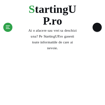
S
StartingU
k
i
P.ro
p
t
o
Ai o afacere sau vrei sa deschizi
c
una? Pe StartingUP.ro gasesti
o
toate informatiile de care ai
n
nevoie.
t
e
n
t