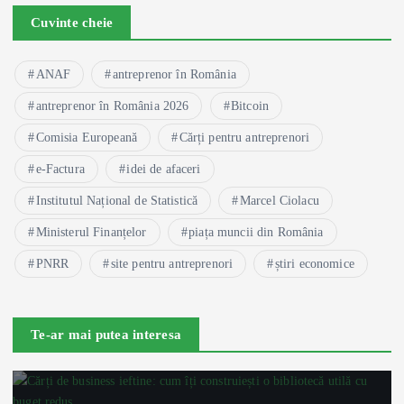
Cuvinte cheie
ANAF
antreprenor în România
antreprenor în România 2026
Bitcoin
Comisia Europeană
Cărți pentru antreprenori
e-Factura
idei de afaceri
Institutul Național de Statistică
Marcel Ciolacu
Ministerul Finanțelor
piața muncii din România
PNRR
site pentru antreprenori
știri economice
Te-ar mai putea interesa