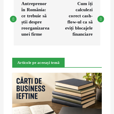
Antreprenor
Cum îți
o
în România:
calculezi
ce trebuie să
corect cash-
s
știi despre
flow-ul ca să
reorganizarea
eviți blocajele
t
unei firme
financiare
n
a
Articole pe aceeași temă
v
i
g
a