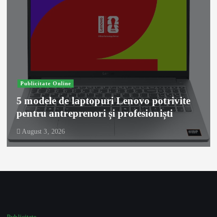
icitate Online
Antr
odele de laptopuri Lenovo potrivite
Tend
tru antreprenori și profesioniști
pen
ust 3, 2026
Augu
Publicitate