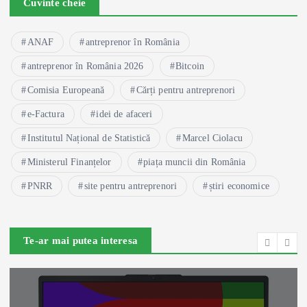
Cuvinte cheie
ANAF
antreprenor în România
antreprenor în România 2026
Bitcoin
Comisia Europeană
Cărți pentru antreprenori
e-Factura
idei de afaceri
Institutul Național de Statistică
Marcel Ciolacu
Ministerul Finanțelor
piața muncii din România
PNRR
site pentru antreprenori
știri economice
Te-ar mai putea interesa