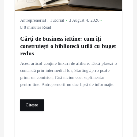
t
Antreprenoriat
,
Tutorial
August 4, 2026
i
8 minutes Read
o
Cărți de business ieftine: cum îți
construiești o bibliotecă utilă cu buget
n
redus
Acest articol conține linkuri de afiliere. Dacă plasezi o
comandă prin intermediul lor, StartingUp.ro poate
primi un comision, fără niciun cost suplimentar
pentru tine. Antreprenorii nu duc lipsă de informație.
…
Citește