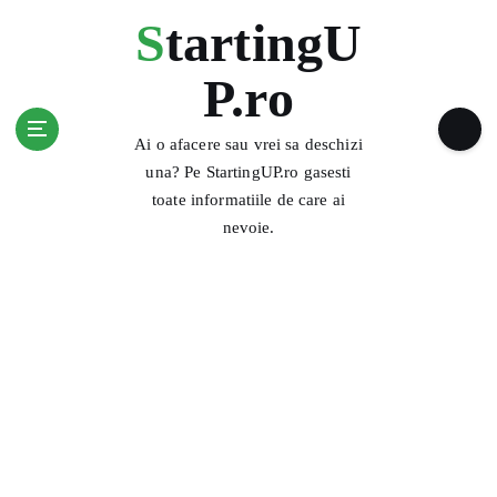
S
StartingU
k
i
P.ro
p
t
o
Ai o afacere sau vrei sa deschizi
c
una? Pe StartingUP.ro gasesti
o
toate informatiile de care ai
n
nevoie.
t
e
n
t