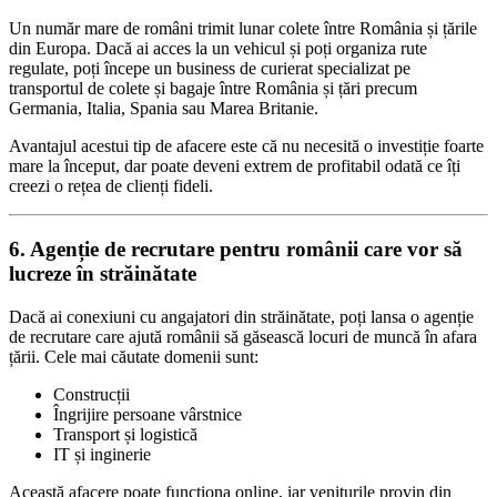
Un număr mare de români trimit lunar colete între România și țările
din Europa. Dacă ai acces la un vehicul și poți organiza rute
regulate, poți începe un business de curierat specializat pe
transportul de colete și bagaje între România și țări precum
Germania, Italia, Spania sau Marea Britanie.
Avantajul acestui tip de afacere este că nu necesită o investiție foarte
mare la început, dar poate deveni extrem de profitabil odată ce îți
creezi o rețea de clienți fideli.
6. Agenție de recrutare pentru românii care vor să
lucreze în străinătate
Dacă ai conexiuni cu angajatori din străinătate, poți lansa o agenție
de recrutare care ajută românii să găsească locuri de muncă în afara
țării. Cele mai căutate domenii sunt:
Construcții
Îngrijire persoane vârstnice
Transport și logistică
IT și inginerie
Această afacere poate funcționa online, iar veniturile provin din