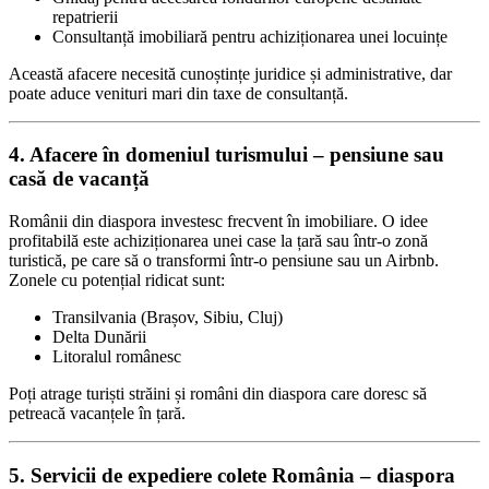
repatrierii
Consultanță imobiliară pentru achiziționarea unei locuințe
Această afacere necesită cunoștințe juridice și administrative, dar
poate aduce venituri mari din taxe de consultanță.
4. Afacere în domeniul turismului – pensiune sau
casă de vacanță
Românii din diaspora investesc frecvent în imobiliare. O idee
profitabilă este achiziționarea unei case la țară sau într-o zonă
turistică, pe care să o transformi într-o pensiune sau un Airbnb.
Zonele cu potențial ridicat sunt:
Transilvania (Brașov, Sibiu, Cluj)
Delta Dunării
Litoralul românesc
Poți atrage turiști străini și români din diaspora care doresc să
petreacă vacanțele în țară.
5. Servicii de expediere colete România – diaspora