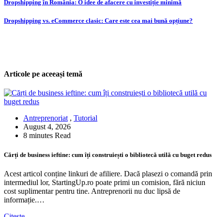
Post
Dropshipping în România: O idee de afacere cu investiție minimă
navigation
Dropshipping vs. eCommerce clasic: Care este cea mai bună opțiune?
Articole pe aceeași temă
Antreprenoriat
,
Tutorial
August 4, 2026
8 minutes Read
Cărți de business ieftine: cum îți construiești o bibliotecă utilă cu buget redus
Acest articol conține linkuri de afiliere. Dacă plasezi o comandă prin
intermediul lor, StartingUp.ro poate primi un comision, fără niciun
cost suplimentar pentru tine. Antreprenorii nu duc lipsă de
informație.…
Citește