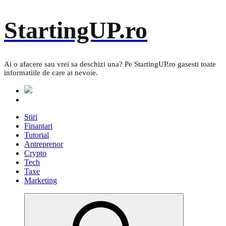
Skip
StartingUP.ro
to
content
Ai o afacere sau vrei sa deschizi una? Pe StartingUP.ro gasesti toate
informatiile de care ai nevoie.
Stiri
Finantari
Tutorial
Antreprenor
Crypto
Tech
Taxe
Marketing