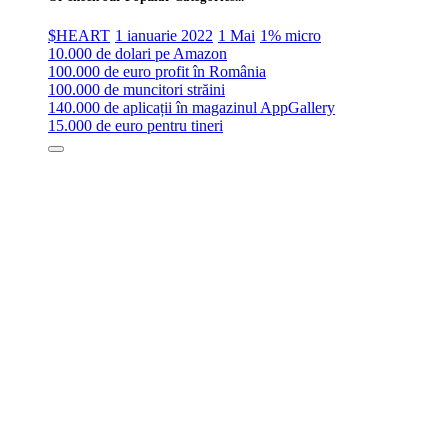
$HEART
1 ianuarie 2022
1 Mai
1% micro
10.000 de dolari pe Amazon
100.000 de euro profit în România
100.000 de muncitori străini
140.000 de aplicații în magazinul AppGallery
15.000 de euro pentru tineri