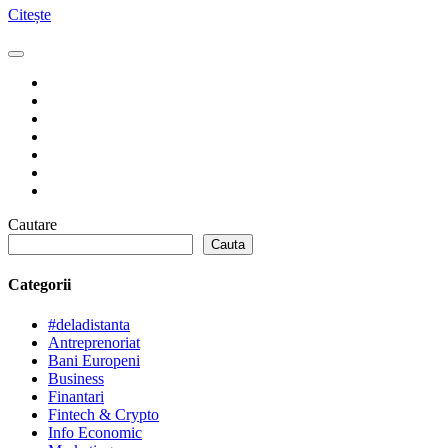
Citește
Cautare
Cauta
Categorii
#deladistanta
Antreprenoriat
Bani Europeni
Business
Finantari
Fintech & Crypto
Info Economic