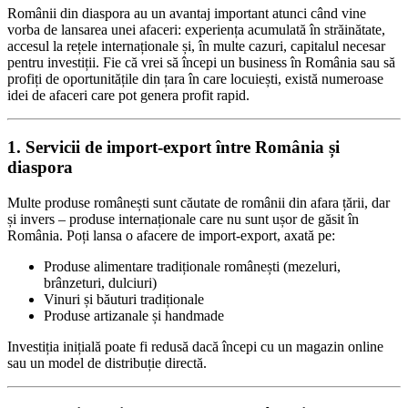
Românii din diaspora au un avantaj important atunci când vine
vorba de lansarea unei afaceri: experiența acumulată în străinătate,
accesul la rețele internaționale și, în multe cazuri, capitalul necesar
pentru investiții. Fie că vrei să începi un business în România sau să
profiți de oportunitățile din țara în care locuiești, există numeroase
idei de afaceri care pot genera profit rapid.
1. Servicii de import-export între România și
diaspora
Multe produse românești sunt căutate de românii din afara țării, dar
și invers – produse internaționale care nu sunt ușor de găsit în
România. Poți lansa o afacere de import-export, axată pe:
Produse alimentare tradiționale românești (mezeluri,
brânzeturi, dulciuri)
Vinuri și băuturi tradiționale
Produse artizanale și handmade
Investiția inițială poate fi redusă dacă începi cu un magazin online
sau un model de distribuție directă.