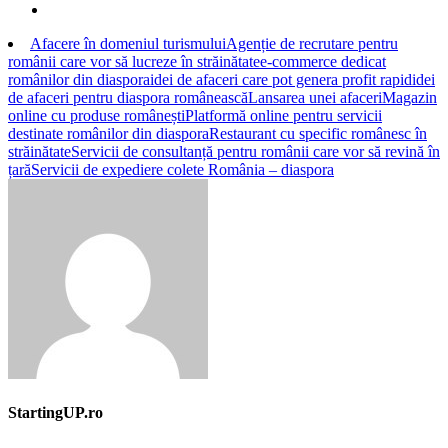
Afacere în domeniul turismului
Agenție de recrutare pentru
românii care vor să lucreze în străinătate
e-commerce dedicat
românilor din diaspora
idei de afaceri care pot genera profit rapid
idei
de afaceri pentru diaspora românească
Lansarea unei afaceri
Magazin
online cu produse românești
Platformă online pentru servicii
destinate românilor din diaspora
Restaurant cu specific românesc în
străinătate
Servicii de consultanță pentru românii care vor să revină în
țară
Servicii de expediere colete România – diaspora
StartingUP.ro