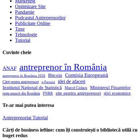
Marketing
Optimizare Site
Pandamie
Podcastul Antreprenorilor
Publicitate Online
Taxe
Tehnologie
Tutorial
Cuvinte cheie
antreprenor în România
ANAF
Comisia Europeană
Bitcoin
antreprenor în România 2026
idei de afaceri
Cărți pentru antreprenori
e-Factura
Institutul Național de Statistică
Ministerul Finanțelor
Marcel Ciolacu
site pentru antreprenori
știri economice
piața muncii din România
PNRR
Te-ar mai putea interesa
Antreprenoriat
Tutorial
Cărți de business ieftine: cum îți construiești o bibliotecă utilă cu
buget redus