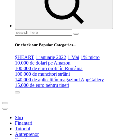
Search
for:
Or check our Popular Categories...
$HEART
1 ianuarie 2022
1 Mai
1% micro
10.000 de dolari pe Amazon
100.000 de euro profit în România
100.000 de muncitori străini
140.000 de aplicații în magazinul AppGallery
15.000 de euro pentru tineri
Stiri
Finantari
Tutorial
Antreprenor