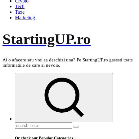
Crypto
Tech
Taxe
Marketing
StartingUP.ro
Ai o afacere sau vrei sa deschizi una? Pe StartingUP.ro gasesti toate
informatiile de care ai nevoie.
Search
for:
Or check our Popular Categories...