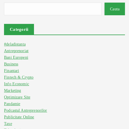
Cauta
Categorii
#deladistanta
Antreprenoriat
Bani Europeni
Business
Finantari
Fintech & Crypto
Info Economic
Marketing
Optimizare Site
Pandamie
Podcastul Antreprenorilor
Publicitate Online
Taxe