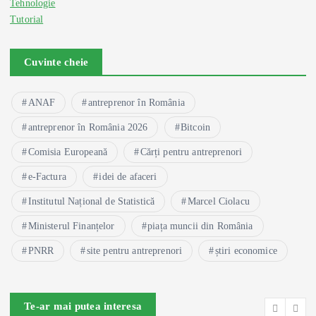
Tehnologie
Tutorial
Cuvinte cheie
ANAF
antreprenor în România
antreprenor în România 2026
Bitcoin
Comisia Europeană
Cărți pentru antreprenori
e-Factura
idei de afaceri
Institutul Național de Statistică
Marcel Ciolacu
Ministerul Finanțelor
piața muncii din România
PNRR
site pentru antreprenori
știri economice
Te-ar mai putea interesa