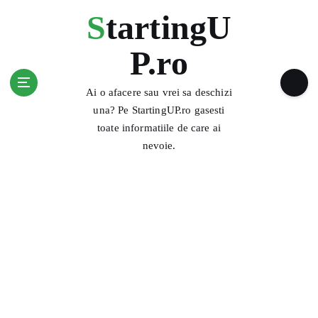
S
StartingU
k
i
P.ro
p
t
o
Ai o afacere sau vrei sa deschizi
c
una? Pe StartingUP.ro gasesti
o
toate informatiile de care ai
n
nevoie.
t
e
n
t