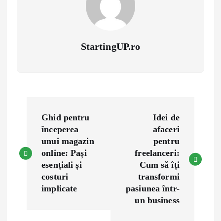
StartingUP.ro
P
Ghid pentru
Idei de
o
începerea
afaceri
unui magazin
pentru
s
online: Pași
freelanceri:
esențiali și
Cum să îți
t
costuri
transformi
implicate
pasiunea într-
n
un business