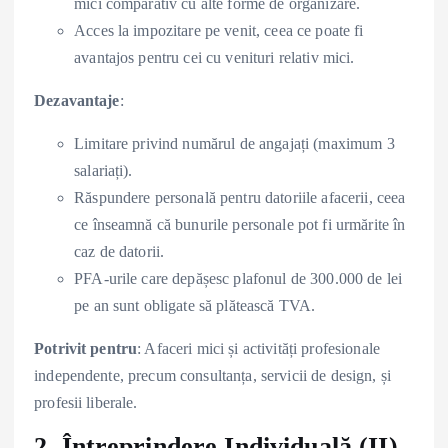
mici comparativ cu alte forme de organizare.
Acces la impozitare pe venit, ceea ce poate fi
avantajos pentru cei cu venituri relativ mici.
Dezavantaje
:
Limitare privind numărul de angajați (maximum 3
salariați).
Răspundere personală pentru datoriile afacerii, ceea
ce înseamnă că bunurile personale pot fi urmărite în
caz de datorii.
PFA-urile care depășesc plafonul de 300.000 de lei
pe an sunt obligate să plătească TVA.
Potrivit pentru
: Afaceri mici și activități profesionale
independente, precum consultanța, servicii de design, și
profesii liberale.
2. Întreprindere Individuală (II)