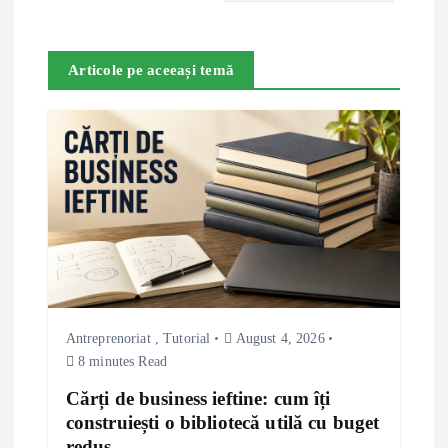
a
v
Articole pe aceeași temă
i
g
a
t
i
Antreprenoriat
,
Tutorial
August 4, 2026
o
8 minutes Read
n
Cărți de business ieftine: cum îți
construiești o bibliotecă utilă cu buget
redus