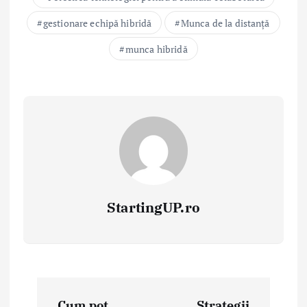
gestionare echipă hibridă
Munca de la distanță
munca hibridă
StartingUP.ro
P
Cum pot
Strategii