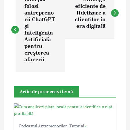
o
folosi
eficiente de
antrepreno
fidelizare a
s
rii ChatGPT
clienților în
și
era digitală
t
Inteligența
Artificială
pentru
n
creșterea
afacerii
a
v
i
Articole pe aceeași temă
g
a
Podcastul Antreprenorilor
,
Tutorial