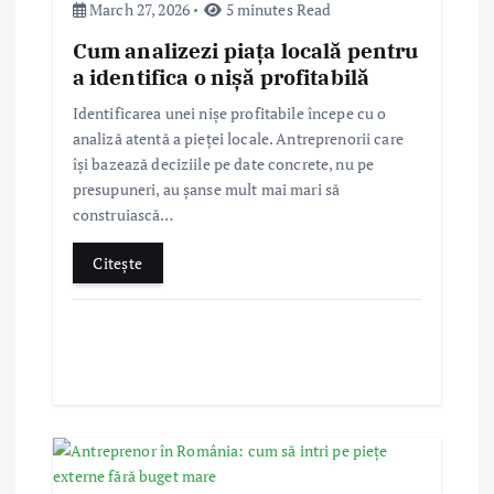
t
March 27, 2026
5 minutes Read
Cum analizezi piața locală pentru
i
a identifica o nișă profitabilă
Identificarea unei nișe profitabile începe cu o
o
analiză atentă a pieței locale. Antreprenorii care
își bazează deciziile pe date concrete, nu pe
n
presupuneri, au șanse mult mai mari să
construiască…
Citește