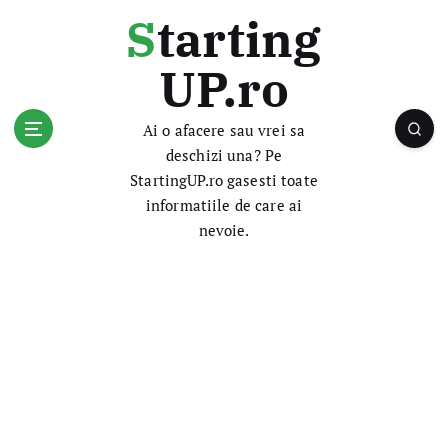
S
Starting
k
i
UP.ro
p
t
o
Ai o afacere sau vrei sa
c
deschizi una? Pe
o
StartingUP.ro gasesti toate
n
informatiile de care ai
t
nevoie.
e
n
t