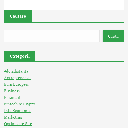
Cautare
Cauta
Categorii
#deladistanta
Antreprenoriat
Bani Europeni
Business
Finantari
Fintech & Crypto
Info Economic
Marketing
Optimizare Site