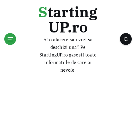
S
Starting
k
i
UP.ro
p
t
o
Ai o afacere sau vrei sa
c
deschizi una? Pe
o
StartingUP.ro gasesti toate
n
informatiile de care ai
t
nevoie.
e
n
t