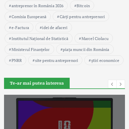
antreprenor în România 2026
Bitcoin
Comisia Europeană
Cărți pentru antreprenori
e-Factura
idei de afaceri
Institutul Național de Statistică
Marcel Ciolacu
Ministerul Finanțelor
piața muncii din România
PNRR
site pentru antreprenori
știri economice
Te-ar mai putea interesa