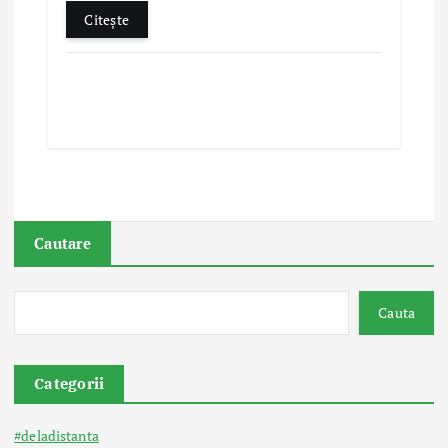
Citește
Cautare
Cauta
Categorii
#deladistanta