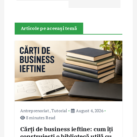
a
v
Articole pe aceeași temă
i
g
a
t
i
Antreprenoriat
,
Tutorial
August 4, 2026
o
8 minutes Read
Cărți de business ieftine: cum îți
n
construiești o bibliotecă utilă cu