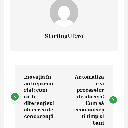
StartingUP.ro
P
Inovația în
Automatiza
o
antrepreno
rea
riat: cum
proceselor
s
să-ți
de afaceri:
diferențiezi
Cum să
t
afacerea de
economiseș
concurență
ti timp și
bani
n