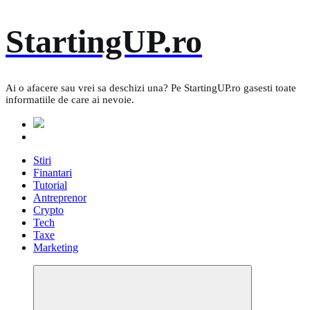
Skip
StartingUP.ro
to
content
Ai o afacere sau vrei sa deschizi una? Pe StartingUP.ro gasesti toate
informatiile de care ai nevoie.
Stiri
Finantari
Tutorial
Antreprenor
Crypto
Tech
Taxe
Marketing