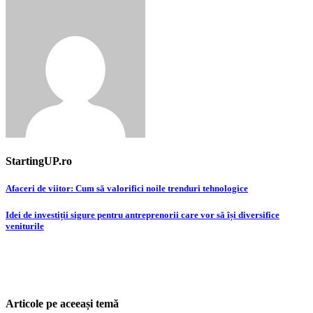
StartingUP.ro
Post
Afaceri de viitor: Cum să valorifici noile trenduri tehnologice
navigation
Idei de investiții sigure pentru antreprenorii care vor să își diversifice
veniturile
Articole pe aceeași temă