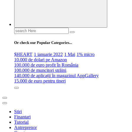
Search
for:
Or check our Popular Categories...
$HEART
1 ianuarie 2022
1 Mai
1% micro
10.000 de dolari pe Amazon
100.000 de euro profit în România
100.000 de muncitori străini
140.000 de aplicații în magazinul AppGallery
15.000 de euro pentru tineri
Stiri
Finantari
Tutorial
Antreprenor