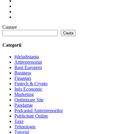
Cautare
Cauta
Categorii
#deladistanta
Antreprenoriat
Bani Europeni
Business
Finantari
Fintech & Crypto
Info Economic
Marketing
Optimizare Site
Pandamie
Podcastul Antreprenorilor
Publicitate Online
Taxe
Tehnologie
Tutorial