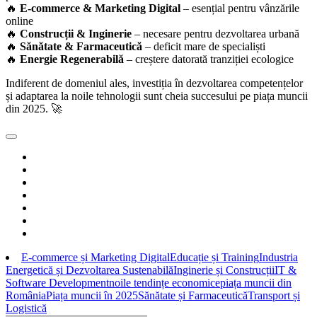
🔥
E-commerce & Marketing Digital
– esențial pentru vânzările
online
🔥
Construcții & Inginerie
– necesare pentru dezvoltarea urbană
🔥
Sănătate & Farmaceutică
– deficit mare de specialiști
🔥
Energie Regenerabilă
– creștere datorată tranziției ecologice
Indiferent de domeniul ales, investiția în dezvoltarea competențelor
și adaptarea la noile tehnologii sunt cheia succesului pe piața muncii
din 2025. 🚀
E-commerce și Marketing Digital
Educație și Training
Industria
Energetică și Dezvoltarea Sustenabilă
Inginerie și Construcții
IT &
Software Development
noile tendințe economice
piața muncii din
România
Piața muncii în 2025
Sănătate și Farmaceutică
Transport și
Logistică