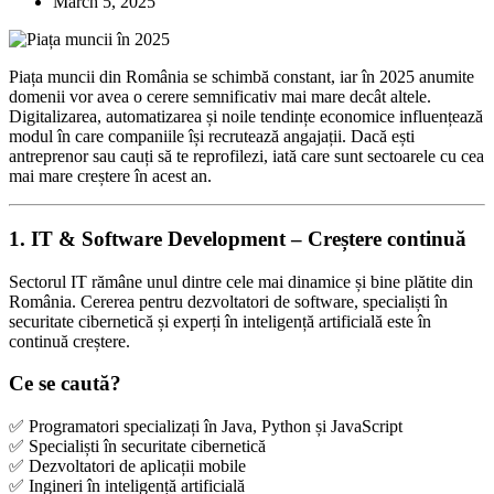
March 5, 2025
Piața muncii din România se schimbă constant, iar în 2025 anumite
domenii vor avea o cerere semnificativ mai mare decât altele.
Digitalizarea, automatizarea și noile tendințe economice influențează
modul în care companiile își recrutează angajații. Dacă ești
antreprenor sau cauți să te reprofilezi, iată care sunt sectoarele cu cea
mai mare creștere în acest an.
1. IT & Software Development – Creștere continuă
Sectorul IT rămâne unul dintre cele mai dinamice și bine plătite din
România. Cererea pentru dezvoltatori de software, specialiști în
securitate cibernetică și experți în inteligență artificială este în
continuă creștere.
Ce se caută?
✅ Programatori specializați în Java, Python și JavaScript
✅ Specialiști în securitate cibernetică
✅ Dezvoltatori de aplicații mobile
✅ Ingineri în inteligență artificială