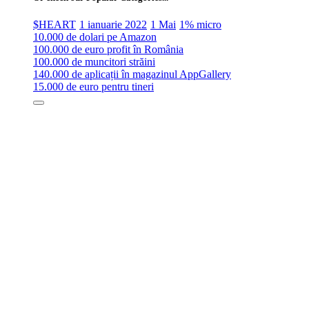
$HEART
1 ianuarie 2022
1 Mai
1% micro
10.000 de dolari pe Amazon
100.000 de euro profit în România
100.000 de muncitori străini
140.000 de aplicații în magazinul AppGallery
15.000 de euro pentru tineri