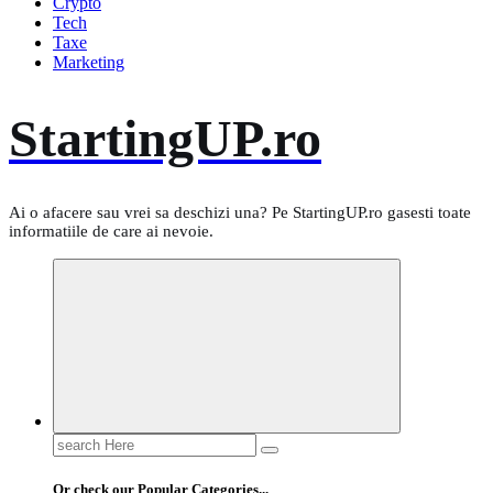
Crypto
Tech
Taxe
Marketing
StartingUP.ro
Ai o afacere sau vrei sa deschizi una? Pe StartingUP.ro gasesti toate
informatiile de care ai nevoie.
Search
for:
Or check our Popular Categories...