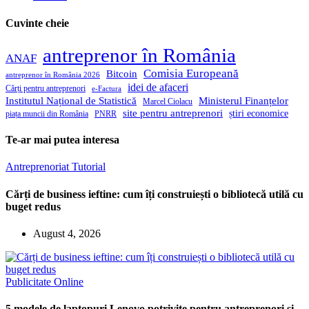
Cuvinte cheie
antreprenor în România
ANAF
Comisia Europeană
Bitcoin
antreprenor în România 2026
idei de afaceri
Cărți pentru antreprenori
e-Factura
Institutul Național de Statistică
Ministerul Finanțelor
Marcel Ciolacu
site pentru antreprenori
știri economice
piața muncii din România
PNRR
Te-ar mai putea interesa
Antreprenoriat
Tutorial
Cărți de business ieftine: cum îți construiești o bibliotecă utilă cu
buget redus
August 4, 2026
Publicitate Online
5 modele de laptopuri Lenovo potrivite pentru antreprenori și