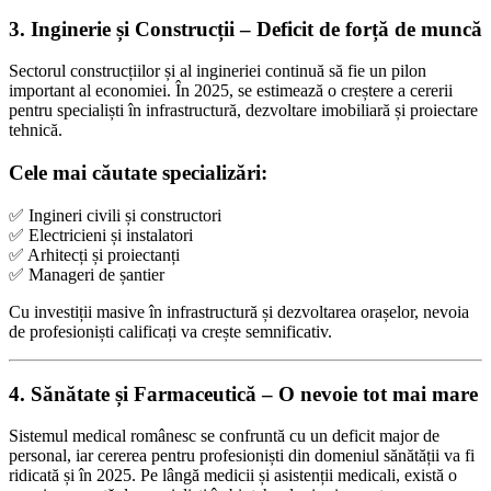
3. Inginerie și Construcții – Deficit de forță de muncă
Sectorul construcțiilor și al ingineriei continuă să fie un pilon
important al economiei. În 2025, se estimează o creștere a cererii
pentru specialiști în infrastructură, dezvoltare imobiliară și proiectare
tehnică.
Cele mai căutate specializări:
✅ Ingineri civili și constructori
✅ Electricieni și instalatori
✅ Arhitecți și proiectanți
✅ Manageri de șantier
Cu investiții masive în infrastructură și dezvoltarea orașelor, nevoia
de profesioniști calificați va crește semnificativ.
4. Sănătate și Farmaceutică – O nevoie tot mai mare
Sistemul medical românesc se confruntă cu un deficit major de
personal, iar cererea pentru profesioniști din domeniul sănătății va fi
ridicată și în 2025. Pe lângă medicii și asistenții medicali, există o