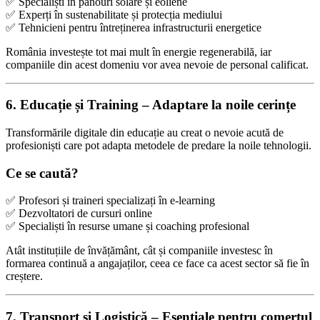
✅ Specialiști în panouri solare și eoliene
✅ Experți în sustenabilitate și protecția mediului
✅ Tehnicieni pentru întreținerea infrastructurii energetice
România investește tot mai mult în energie regenerabilă, iar
companiile din acest domeniu vor avea nevoie de personal calificat.
6. Educație și Training – Adaptare la noile cerințe
Transformările digitale din educație au creat o nevoie acută de
profesioniști care pot adapta metodele de predare la noile tehnologii.
Ce se caută?
✅ Profesori și traineri specializați în e-learning
✅ Dezvoltatori de cursuri online
✅ Specialiști în resurse umane și coaching profesional
Atât instituțiile de învățământ, cât și companiile investesc în
formarea continuă a angajaților, ceea ce face ca acest sector să fie în
creștere.
7. Transport și Logistică – Esențiale pentru comerțul