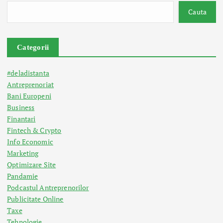
Cauta
Categorii
#deladistanta
Antreprenoriat
Bani Europeni
Business
Finantari
Fintech & Crypto
Info Economic
Marketing
Optimizare Site
Pandamie
Podcastul Antreprenorilor
Publicitate Online
Taxe
Tehnologie