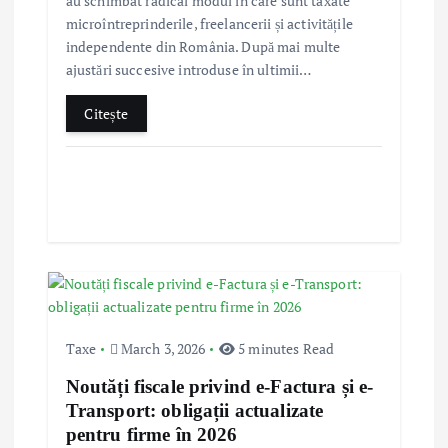
au schimbat radical modul în care sunt taxate
microîntreprinderile, freelancerii și activitățile
i
independente din România. După mai multe
ajustări succesive introduse în ultimii…
o
Citește
n
Taxe
March 3, 2026
5 minutes Read
Noutăți fiscale privind e-Factura și e-
Transport: obligații actualizate
pentru firme în 2026