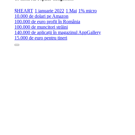
$HEART
1 ianuarie 2022
1 Mai
1% micro
10.000 de dolari pe Amazon
100.000 de euro profit în România
100.000 de muncitori străini
140.000 de aplicații în magazinul AppGallery
15.000 de euro pentru tineri