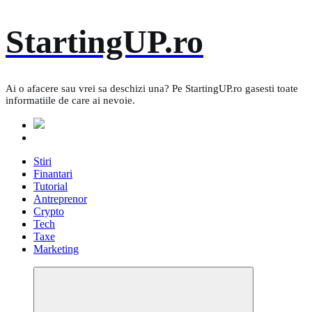
Skip
StartingUP.ro
to
content
Ai o afacere sau vrei sa deschizi una? Pe StartingUP.ro gasesti toate
informatiile de care ai nevoie.
Stiri
Finantari
Tutorial
Antreprenor
Crypto
Tech
Taxe
Marketing