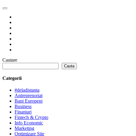
Cautare
Cauta
Categorii
#deladistanta
Antreprenoriat
Bani Europeni
Business
Finantari
Fintech & Crypto
Info Economic
Marketing
Optimizare Site