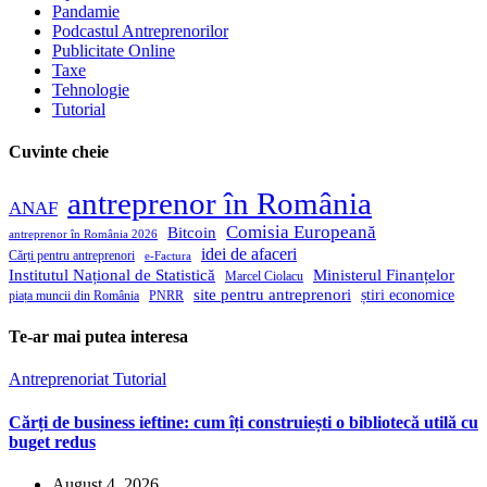
Pandamie
Podcastul Antreprenorilor
Publicitate Online
Taxe
Tehnologie
Tutorial
Cuvinte cheie
antreprenor în România
ANAF
Comisia Europeană
Bitcoin
antreprenor în România 2026
idei de afaceri
Cărți pentru antreprenori
e-Factura
Institutul Național de Statistică
Ministerul Finanțelor
Marcel Ciolacu
site pentru antreprenori
știri economice
piața muncii din România
PNRR
Te-ar mai putea interesa
Antreprenoriat
Tutorial
Cărți de business ieftine: cum îți construiești o bibliotecă utilă cu
buget redus
August 4, 2026