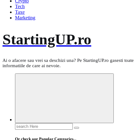
Crypto
Tech
Taxe
Marketing
StartingUP.ro
Ai o afacere sau vrei sa deschizi una? Pe StartingUP.ro gasesti toate
informatiile de care ai nevoie.
Search
for:
Or check our Popular Categories...