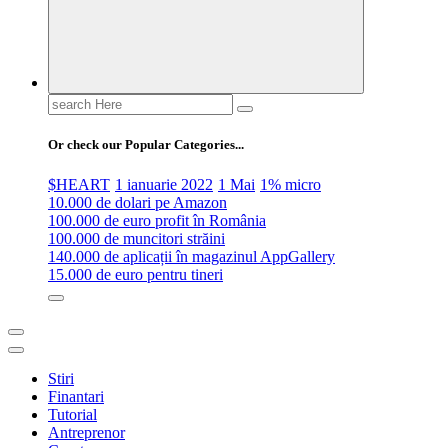
Search
for:
Or check our Popular Categories...
$HEART
1 ianuarie 2022
1 Mai
1% micro
10.000 de dolari pe Amazon
100.000 de euro profit în România
100.000 de muncitori străini
140.000 de aplicații în magazinul AppGallery
15.000 de euro pentru tineri
Stiri
Finantari
Tutorial
Antreprenor