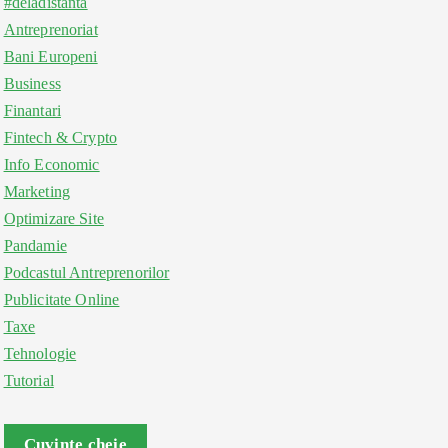
#deladistanta
Antreprenoriat
Bani Europeni
Business
Finantari
Fintech & Crypto
Info Economic
Marketing
Optimizare Site
Pandamie
Podcastul Antreprenorilor
Publicitate Online
Taxe
Tehnologie
Tutorial
Cuvinte cheie