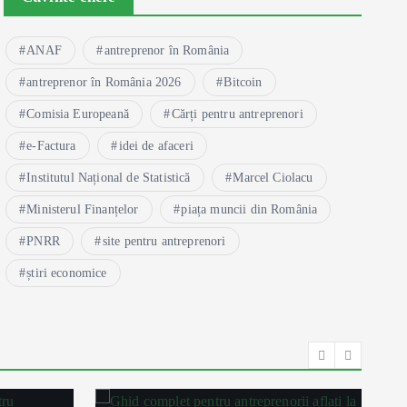
ANAF
antreprenor în România
antreprenor în România 2026
Bitcoin
Comisia Europeană
Cărți pentru antreprenori
e-Factura
idei de afaceri
Institutul Național de Statistică
Marcel Ciolacu
Ministerul Finanțelor
piața muncii din România
PNRR
site pentru antreprenori
știri economice