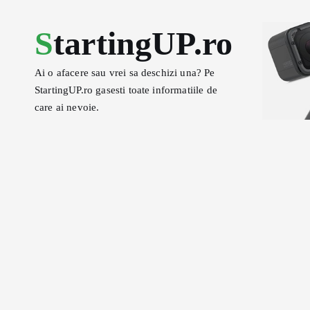
S
k
StartingUP.ro
i
p
Ai o afacere sau vrei sa deschizi una? Pe
t
StartingUP.ro gasesti toate informatiile de
o
care ai nevoie.
c
o
n
t
e
n
t