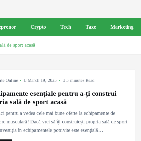
eprenor
Crypto
Tech
Taxe
Marketing
ală de sport acasă
ate Online
March 19, 2025
3 minutes Read
ipamente esențiale pentru a-ți construi
ria sală de sport acasă
ici pentru a vedea cele mai bune oferte la echipamente de
nere musculară! Dacă vrei să îți construiești propria sală de sport
investiția în echipamentele potrivite este esențială…