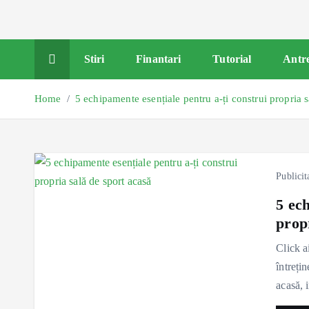
Stiri
Finantari
Tutorial
Antr
Home
5 echipamente esențiale pentru a-ți construi propria s
Publicit
5 ech
prop
Click a
întreți
acasă, 