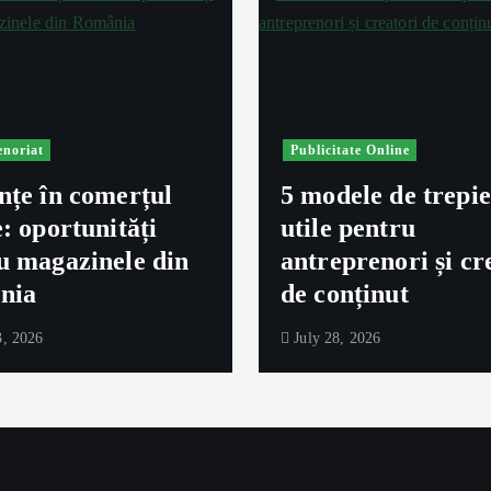
enoriat
Publicitate Online
nțe în comerțul
5 modele de trepi
e: oportunități
utile pentru
u magazinele din
antreprenori și cr
nia
de conținut
, 2026
July 28, 2026