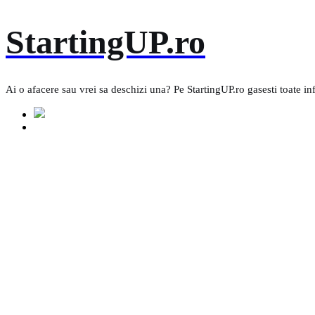
Skip
StartingUP.ro
to
content
Ai o afacere sau vrei sa deschizi una? Pe StartingUP.ro gasesti toate in