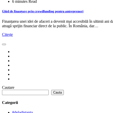
6 minutes Read
Ghid de finanțare prin crowdfunding pentru antreprenori
Finanțarea unei idei de afaceri a devenit mai accesibilă în ultimii ani 
atragă sprijin financiar direct de la public. În România, dar…
Citește
Cautare
Cauta
Categorii
#deladistanta