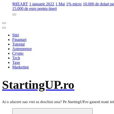
$HEART
1 ianuarie 2022
1 Mai
1% micro
10.000 de dolari 
15.000 de euro pentru tineri
Stiri
Finantari
Tutorial
Antreprenor
Crypto
Tech
Taxe
Marketing
StartingUP.ro
Ai o afacere sau vrei sa deschizi una? Pe StartingUP.ro gasesti toate in