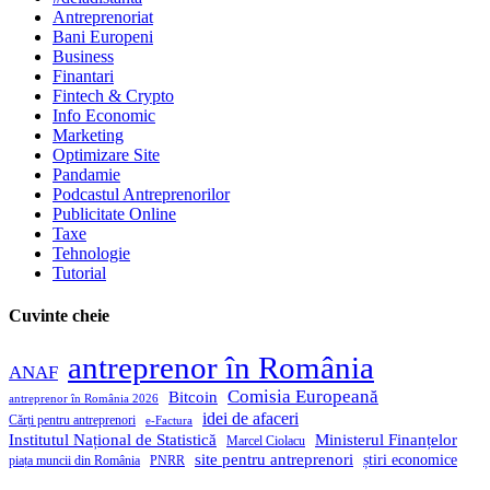
Antreprenoriat
Bani Europeni
Business
Finantari
Fintech & Crypto
Info Economic
Marketing
Optimizare Site
Pandamie
Podcastul Antreprenorilor
Publicitate Online
Taxe
Tehnologie
Tutorial
Cuvinte cheie
antreprenor în România
ANAF
Comisia Europeană
Bitcoin
antreprenor în România 2026
idei de afaceri
Cărți pentru antreprenori
e-Factura
Institutul Național de Statistică
Ministerul Finanțelor
Marcel Ciolacu
site pentru antreprenori
știri economice
piața muncii din România
PNRR