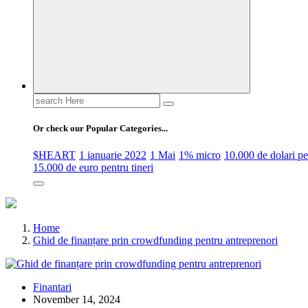
Search
for:
Or check our Popular Categories...
$HEART
1 ianuarie 2022
1 Mai
1% micro
10.000 de dolari 
15.000 de euro pentru tineri
Home
Ghid de finanțare prin crowdfunding pentru antreprenori
Finantari
November 14, 2024