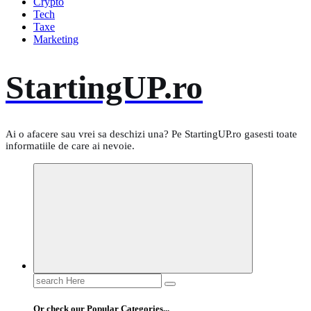
Crypto
Tech
Taxe
Marketing
StartingUP.ro
Ai o afacere sau vrei sa deschizi una? Pe StartingUP.ro gasesti toate
informatiile de care ai nevoie.
Search
for:
Or check our Popular Categories...