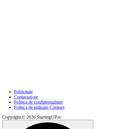
Antreprenoriat
Tendințe în comerțul
online: oportunități
pentru magazinele
din România
August 3, 2026
Publicitate
Contactati-ne
Politica de confidentialitate
Politica de utilizare Cookies
Copyright © 2026 StartingUP.ro