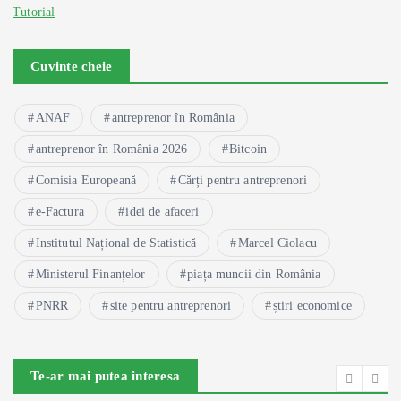
Tutorial
Cuvinte cheie
ANAF
antreprenor în România
antreprenor în România 2026
Bitcoin
Comisia Europeană
Cărți pentru antreprenori
e-Factura
idei de afaceri
Institutul Național de Statistică
Marcel Ciolacu
Ministerul Finanțelor
piața muncii din România
PNRR
site pentru antreprenori
știri economice
Te-ar mai putea interesa