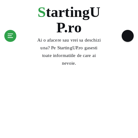
S
StartingU
k
i
P.ro
p
t
o
Ai o afacere sau vrei sa deschizi
c
una? Pe StartingUP.ro gasesti
o
toate informatiile de care ai
n
nevoie.
t
e
n
t