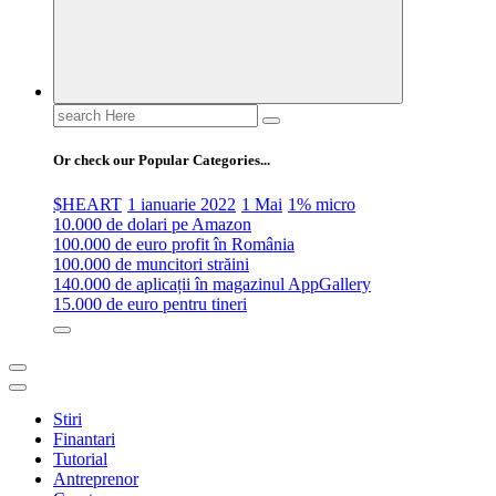
Search
for:
Or check our Popular Categories...
$HEART
1 ianuarie 2022
1 Mai
1% micro
10.000 de dolari pe Amazon
100.000 de euro profit în România
100.000 de muncitori străini
140.000 de aplicații în magazinul AppGallery
15.000 de euro pentru tineri
Stiri
Finantari
Tutorial
Antreprenor