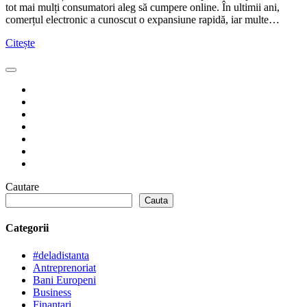
tot mai mulți consumatori aleg să cumpere online. În ultimii ani,
comerțul electronic a cunoscut o expansiune rapidă, iar multe…
Citește
Cautare
Cauta
Categorii
#deladistanta
Antreprenoriat
Bani Europeni
Business
Finantari