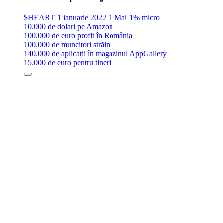
$HEART
1 ianuarie 2022
1 Mai
1% micro
10.000 de dolari pe Amazon
100.000 de euro profit în România
100.000 de muncitori străini
140.000 de aplicații în magazinul AppGallery
15.000 de euro pentru tineri