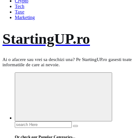
Crypto
Tech
Taxe
Marketing
StartingUP.ro
Ai o afacere sau vrei sa deschizi una? Pe StartingUP.ro gasesti toate
informatiile de care ai nevoie.
Search
for:
Or check our Popular Categories...