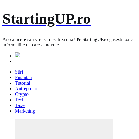
Skip
StartingUP.ro
to
content
Ai o afacere sau vrei sa deschizi una? Pe StartingUP.ro gasesti toate
informatiile de care ai nevoie.
Stiri
Finantari
Tutorial
Antreprenor
Crypto
Tech
Taxe
Marketing