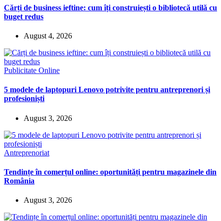
Cărți de business ieftine: cum îți construiești o bibliotecă utilă cu
buget redus
August 4, 2026
Publicitate Online
5 modele de laptopuri Lenovo potrivite pentru antreprenori și
profesioniști
August 3, 2026
Antreprenoriat
Tendințe în comerțul online: oportunități pentru magazinele din
România
August 3, 2026