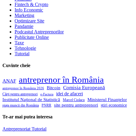
Fintech & Crypto
Info Economic
Marketing
Optimizare Site
Pandamie
Podcastul Antreprenorilor
Publicitate Online
Taxe
Tehnologie
Tutorial
Cuvinte cheie
antreprenor în România
ANAF
Comisia Europeană
Bitcoin
antreprenor în România 2026
idei de afaceri
Cărți pentru antreprenori
e-Factura
Institutul Național de Statistică
Ministerul Finanțelor
Marcel Ciolacu
site pentru antreprenori
știri economice
piața muncii din România
PNRR
Te-ar mai putea interesa
Antreprenoriat
Tutorial