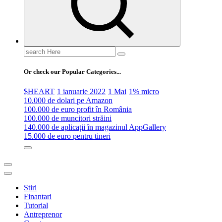
Search
for:
Or check our Popular Categories...
$HEART
1 ianuarie 2022
1 Mai
1% micro
10.000 de dolari pe Amazon
100.000 de euro profit în România
100.000 de muncitori străini
140.000 de aplicații în magazinul AppGallery
15.000 de euro pentru tineri
Stiri
Finantari
Tutorial
Antreprenor