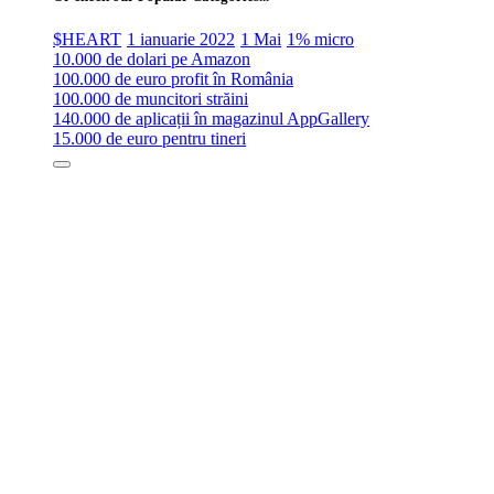
$HEART
1 ianuarie 2022
1 Mai
1% micro
10.000 de dolari pe Amazon
100.000 de euro profit în România
100.000 de muncitori străini
140.000 de aplicații în magazinul AppGallery
15.000 de euro pentru tineri