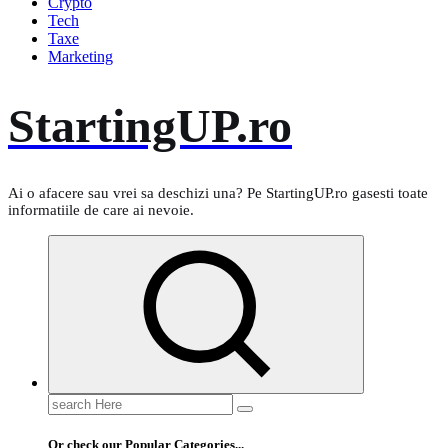
Crypto
Tech
Taxe
Marketing
StartingUP.ro
Ai o afacere sau vrei sa deschizi una? Pe StartingUP.ro gasesti toate
informatiile de care ai nevoie.
Search
for:
Or check our Popular Categories...