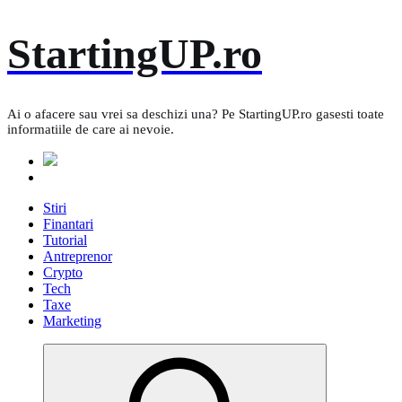
Skip
StartingUP.ro
to
content
Ai o afacere sau vrei sa deschizi una? Pe StartingUP.ro gasesti toate
informatiile de care ai nevoie.
Stiri
Finantari
Tutorial
Antreprenor
Crypto
Tech
Taxe
Marketing