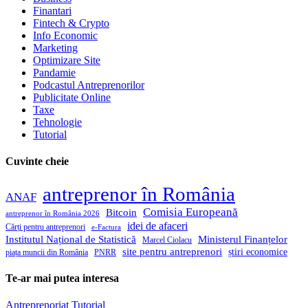
Finantari
Fintech & Crypto
Info Economic
Marketing
Optimizare Site
Pandamie
Podcastul Antreprenorilor
Publicitate Online
Taxe
Tehnologie
Tutorial
Cuvinte cheie
antreprenor în România
ANAF
Comisia Europeană
Bitcoin
antreprenor în România 2026
idei de afaceri
Cărți pentru antreprenori
e-Factura
Institutul Național de Statistică
Ministerul Finanțelor
Marcel Ciolacu
site pentru antreprenori
știri economice
piața muncii din România
PNRR
Te-ar mai putea interesa
Antreprenoriat
Tutorial