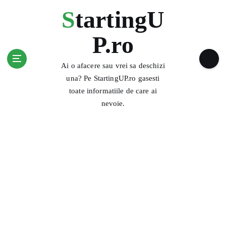
S
StartingU
k
i
P.ro
p
t
o
Ai o afacere sau vrei sa deschizi
c
una? Pe StartingUP.ro gasesti
o
toate informatiile de care ai
n
nevoie.
t
e
n
t