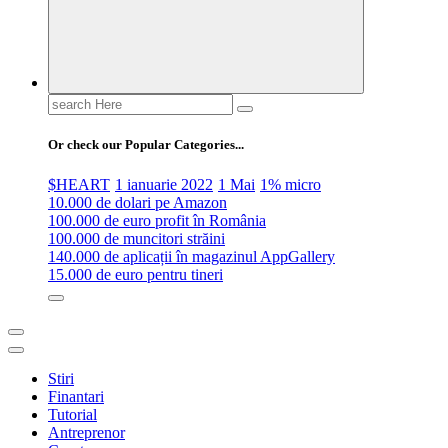
Search
for:
Or check our Popular Categories...
$HEART
1 ianuarie 2022
1 Mai
1% micro
10.000 de dolari pe Amazon
100.000 de euro profit în România
100.000 de muncitori străini
140.000 de aplicații în magazinul AppGallery
15.000 de euro pentru tineri
Stiri
Finantari
Tutorial
Antreprenor