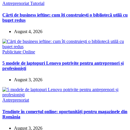
Antreprenoriat
Tutorial
Cărți de business ieftine: cum îți construiești o bibliotecă utilă cu
buget redus
August 4, 2026
Publicitate Online
5 modele de laptopuri Lenovo potrivite pentru antreprenori și
profesioniști
August 3, 2026
Antreprenoriat
Tendințe în comerțul online: oportunități pentru magazinele din
România
August 3, 2026