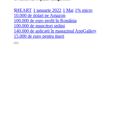
$HEART
1 ianuarie 2022
1 Mai
1% micro
10.000 de dolari pe Amazon
100.000 de euro profit în România
100.000 de muncitori străini
140.000 de aplicații în magazinul AppGallery
15.000 de euro pentru tineri