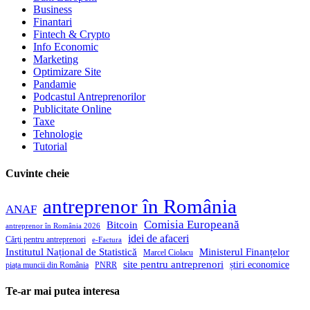
Business
Finantari
Fintech & Crypto
Info Economic
Marketing
Optimizare Site
Pandamie
Podcastul Antreprenorilor
Publicitate Online
Taxe
Tehnologie
Tutorial
Cuvinte cheie
antreprenor în România
ANAF
Comisia Europeană
Bitcoin
antreprenor în România 2026
idei de afaceri
Cărți pentru antreprenori
e-Factura
Institutul Național de Statistică
Ministerul Finanțelor
Marcel Ciolacu
site pentru antreprenori
știri economice
piața muncii din România
PNRR
Te-ar mai putea interesa