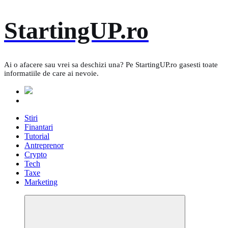
Skip
StartingUP.ro
to
content
Ai o afacere sau vrei sa deschizi una? Pe StartingUP.ro gasesti toate
informatiile de care ai nevoie.
Stiri
Finantari
Tutorial
Antreprenor
Crypto
Tech
Taxe
Marketing