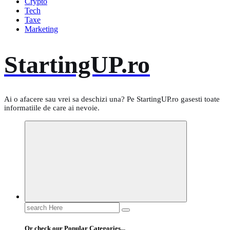
Crypto
Tech
Taxe
Marketing
StartingUP.ro
Ai o afacere sau vrei sa deschizi una? Pe StartingUP.ro gasesti toate
informatiile de care ai nevoie.
Search
for:
Or check our Popular Categories...