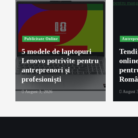
Publicitate Online
Antrepr
5 modele de laptopuri
Tendi
Lenovo potrivite pentru
onlin
ă
antreprenori și
pentr
profesioniști
Româ
August 3, 2026
August 3