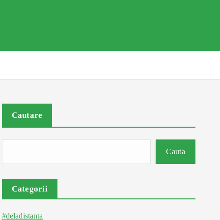
Cautare
Cauta
Categorii
#deladistanta