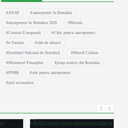
ANAF
antreprenor în România
antreprenor în România 2026
Bitcoin
Comisia Europeană
Cărți pentru antreprenori
e-Factura
idei de afaceri
Institutul Național de Statistică
Marcel Ciolacu
Ministerul Finanțelor
piața muncii din România
PNRR
site pentru antreprenori
știri economice