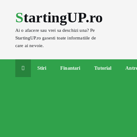
S
StartingUP.ro
k
i
p
Ai o afacere sau vrei sa deschizi una? Pe
t
StartingUP.ro gasesti toate informatiile de
o
care ai nevoie.
c
o
Stiri
Finantari
Tutorial
Antr
n
t
e
n
t