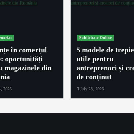
enoriat
Publicitate Online
nțe în comerțul
5 modele de trepi
e: oportunități
utile pentru
u magazinele din
antreprenori și cr
nia
de conținut
, 2026
July 28, 2026