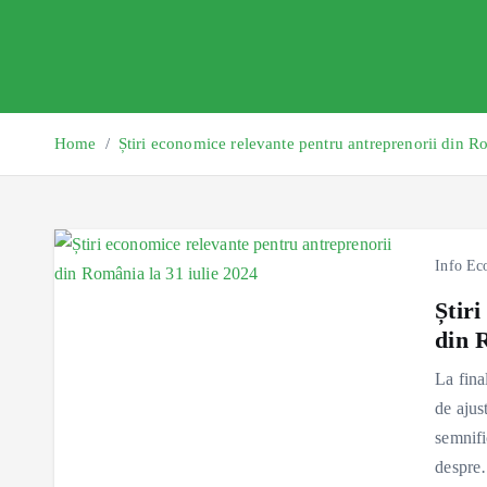
Home
Știri economice relevante pentru antreprenorii din R
Info Ec
Știr
din 
La fina
de ajus
semnifi
despr