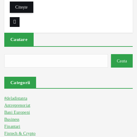
Citește
Cautare
Cauta
Categorii
#deladistanta
Antreprenoriat
Bani Europeni
Business
Finantari
Fintech & Crypto