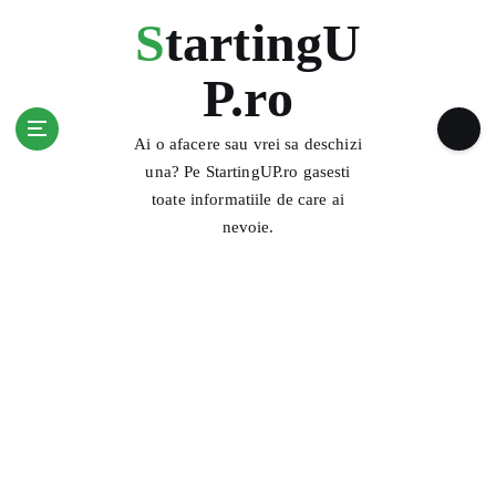
S
StartingU
k
i
P.ro
p
t
o
Ai o afacere sau vrei sa deschizi
c
una? Pe StartingUP.ro gasesti
o
toate informatiile de care ai
n
nevoie.
t
e
n
t