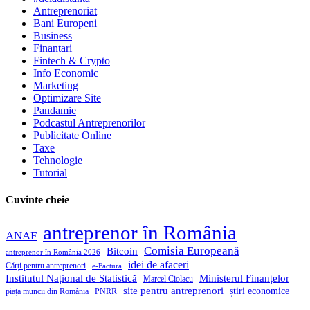
Antreprenoriat
Bani Europeni
Business
Finantari
Fintech & Crypto
Info Economic
Marketing
Optimizare Site
Pandamie
Podcastul Antreprenorilor
Publicitate Online
Taxe
Tehnologie
Tutorial
Cuvinte cheie
antreprenor în România
ANAF
Comisia Europeană
Bitcoin
antreprenor în România 2026
idei de afaceri
Cărți pentru antreprenori
e-Factura
Institutul Național de Statistică
Ministerul Finanțelor
Marcel Ciolacu
site pentru antreprenori
știri economice
piața muncii din România
PNRR