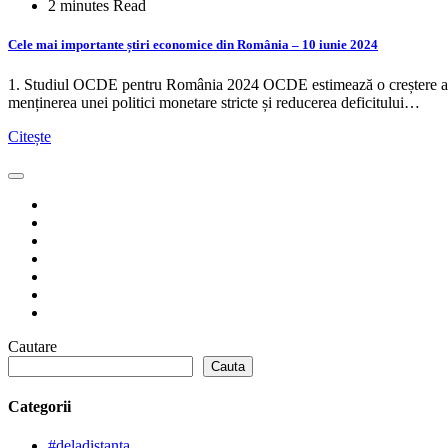
2 minutes Read
Cele mai importante știri economice din România – 10 iunie 2024
1. Studiul OCDE pentru România 2024 OCDE estimează o creștere a 
menținerea unei politici monetare stricte și reducerea deficitului…
Citește
Cautare
Cauta
Categorii
#deladistanta