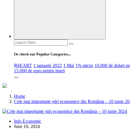
Search
for:
Or check our Popular Categories...
$HEART
1 ianuarie 2022
1 Mai
1% micro
10.000 de dolari 
15.000 de euro pentru tineri
Home
Cele mai importante știri economice din România – 10 iunie 2
Info Economic
June 10, 2024