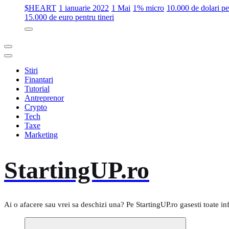
$HEART
1 ianuarie 2022
1 Mai
1% micro
10.000 de dolari 
15.000 de euro pentru tineri
Stiri
Finantari
Tutorial
Antreprenor
Crypto
Tech
Taxe
Marketing
StartingUP.ro
Ai o afacere sau vrei sa deschizi una? Pe StartingUP.ro gasesti toate in