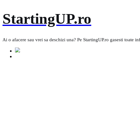
Skip
StartingUP.ro
to
content
Ai o afacere sau vrei sa deschizi una? Pe StartingUP.ro gasesti toate in