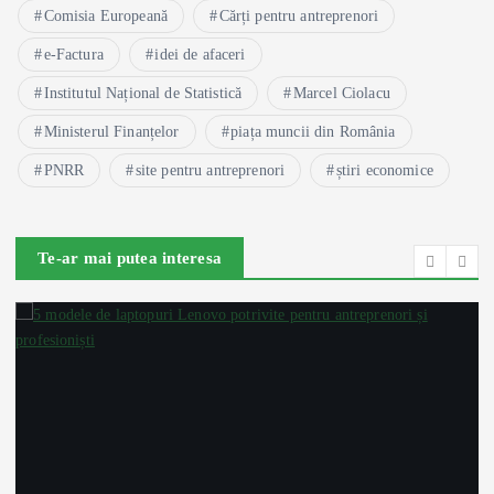
Comisia Europeană
Cărți pentru antreprenori
e-Factura
idei de afaceri
Institutul Național de Statistică
Marcel Ciolacu
Ministerul Finanțelor
piața muncii din România
PNRR
site pentru antreprenori
știri economice
Te-ar mai putea interesa