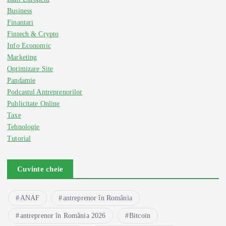
Business
Finantari
Fintech & Crypto
Info Economic
Marketing
Optimizare Site
Pandamie
Podcastul Antreprenorilor
Publicitate Online
Taxe
Tehnologie
Tutorial
Cuvinte cheie
ANAF
antreprenor în România
antreprenor în România 2026
Bitcoin