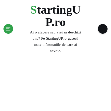
S
StartingU
k
i
P.ro
p
t
o
Ai o afacere sau vrei sa deschizi
c
una? Pe StartingUP.ro gasesti
o
toate informatiile de care ai
n
nevoie.
t
e
n
t