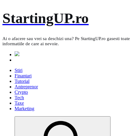
Skip
StartingUP.ro
to
content
Ai o afacere sau vrei sa deschizi una? Pe StartingUP.ro gasesti toate
informatiile de care ai nevoie.
Stiri
Finantari
Tutorial
Antreprenor
Crypto
Tech
Taxe
Marketing