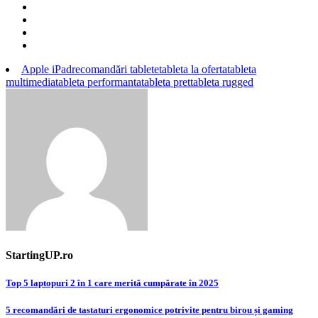
Apple iPad
recomandări tablete
tableta la oferta
tableta
multimedia
tableta performanta
tableta pret
tableta rugged
StartingUP.ro
Post
Top 5 laptopuri 2 în 1 care merită cumpărate în 2025
navigation
5 recomandări de tastaturi ergonomice potrivite pentru birou și gaming