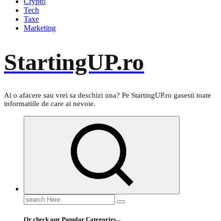
Crypto
Tech
Taxe
Marketing
StartingUP.ro
Ai o afacere sau vrei sa deschizi una? Pe StartingUP.ro gasesti toate
informatiile de care ai nevoie.
Search
for:
Or check our Popular Categories...