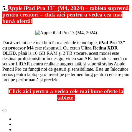
5.
Apple iPad Pro 13″ (M4, 2024) – tableta supremă
pentru creatori – click aici pentru a vedea cea mai
bună ofertă!
Dacă vrei tot ce e mai bun în materie de tehnologie,
iPad Pro 13”
cu procesor M4
este răspunsul. Cu ecran
Ultra Retina XDR
OLED
, până la 16 GB RAM și 2 TB stocare, acest model este
destinat profesioniștilor în design, video sau AR. Include cameră cu
senzor LiDAR pentru realitate augmentată, și suportă stylus Apple
Pencil Pro cu funcții noi de gesturi și sensibilitate. Este un înlocuitor
serios pentru laptop și o investiție pe termen lung pentru cei care pun
preț pe performanță și precizie.
Click aici pentru a vedea cele mai bune oferte la
tablete!