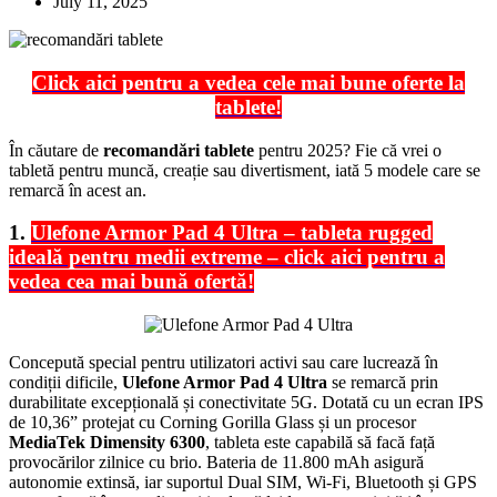
July 11, 2025
Click aici pentru a vedea cele mai bune oferte la
tablete!
În căutare de
recomandări tablete
pentru 2025? Fie că vrei o
tabletă pentru muncă, creație sau divertisment, iată 5 modele care se
remarcă în acest an.
1.
Ulefone Armor Pad 4 Ultra – tableta rugged
ideală pentru medii extreme – click aici pentru a
vedea cea mai bună ofertă!
Concepută special pentru utilizatori activi sau care lucrează în
condiții dificile,
Ulefone Armor Pad 4 Ultra
se remarcă prin
durabilitate excepțională și conectivitate 5G. Dotată cu un ecran IPS
de 10,36” protejat cu Corning Gorilla Glass și un procesor
MediaTek Dimensity 6300
, tableta este capabilă să facă față
provocărilor zilnice cu brio. Bateria de 11.800 mAh asigură
autonomie extinsă, iar suportul Dual SIM, Wi-Fi, Bluetooth și GPS