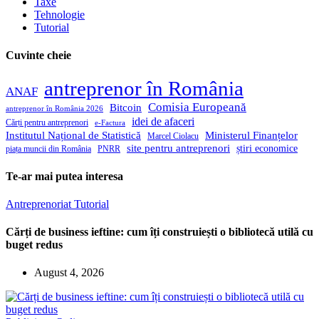
Taxe
Tehnologie
Tutorial
Cuvinte cheie
antreprenor în România
ANAF
Comisia Europeană
Bitcoin
antreprenor în România 2026
idei de afaceri
Cărți pentru antreprenori
e-Factura
Institutul Național de Statistică
Ministerul Finanțelor
Marcel Ciolacu
site pentru antreprenori
știri economice
piața muncii din România
PNRR
Te-ar mai putea interesa
Antreprenoriat
Tutorial
Cărți de business ieftine: cum îți construiești o bibliotecă utilă cu
buget redus
August 4, 2026