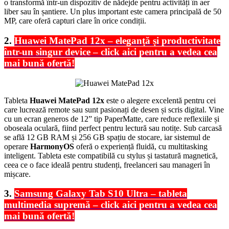
o transformă într-un dispozitiv de nădejde pentru activități în aer
liber sau în șantiere. Un plus important este camera principală de 50
MP, care oferă capturi clare în orice condiții.
2.
Huawei MatePad 12x – eleganță și productivitate
într-un singur device – click aici pentru a vedea cea
mai bună ofertă!
Tableta
Huawei MatePad 12x
este o alegere excelentă pentru cei
care lucrează remote sau sunt pasionați de desen și scris digital. Vine
cu un ecran generos de 12” tip PaperMatte, care reduce reflexiile și
oboseala oculară, fiind perfect pentru lectură sau notițe. Sub carcasă
se află 12 GB RAM și 256 GB spațiu de stocare, iar sistemul de
operare
HarmonyOS
oferă o experiență fluidă, cu multitasking
inteligent. Tableta este compatibilă cu stylus și tastatură magnetică,
ceea ce o face ideală pentru studenți, freelanceri sau manageri în
mișcare.
3.
Samsung Galaxy Tab S10 Ultra – tableta
multimedia supremă – click aici pentru a vedea cea
mai bună ofertă!