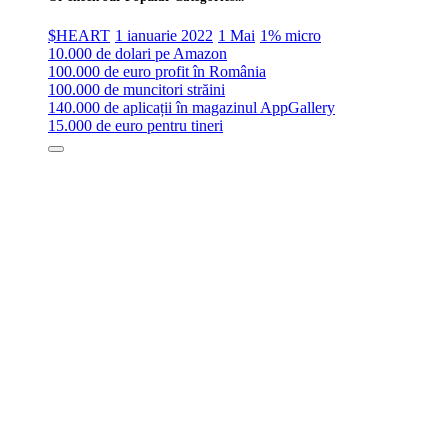
$HEART
1 ianuarie 2022
1 Mai
1% micro
10.000 de dolari pe Amazon
100.000 de euro profit în România
100.000 de muncitori străini
140.000 de aplicații în magazinul AppGallery
15.000 de euro pentru tineri