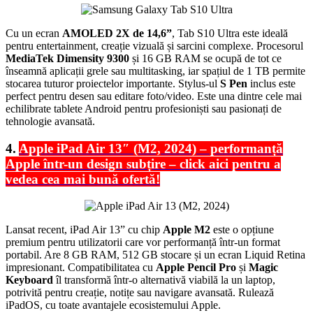
Cu un ecran
AMOLED 2X de 14,6”
, Tab S10 Ultra este ideală
pentru entertainment, creație vizuală și sarcini complexe. Procesorul
MediaTek Dimensity 9300
și 16 GB RAM se ocupă de tot ce
înseamnă aplicații grele sau multitasking, iar spațiul de 1 TB permite
stocarea tuturor proiectelor importante. Stylus-ul
S Pen
inclus este
perfect pentru desen sau editare foto/video. Este una dintre cele mai
echilibrate tablete Android pentru profesioniști sau pasionați de
tehnologie avansată.
4.
Apple iPad Air 13″ (M2, 2024) – performanță
Apple într-un design subțire – click aici pentru a
vedea cea mai bună ofertă!
Lansat recent, iPad Air 13” cu chip
Apple M2
este o opțiune
premium pentru utilizatorii care vor performanță într-un format
portabil. Are 8 GB RAM, 512 GB stocare și un ecran Liquid Retina
impresionant. Compatibilitatea cu
Apple Pencil Pro
și
Magic
Keyboard
îl transformă într-o alternativă viabilă la un laptop,
potrivită pentru creație, notițe sau navigare avansată. Rulează
iPadOS, cu toate avantajele ecosistemului Apple.