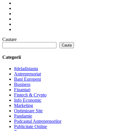
Cautare
Cauta
Categorii
#deladistanta
Antreprenoriat
Bani Europeni
Business
Finantari
Fintech & Crypto
Info Economic
Marketing
Optimizare Site
Pandamie
Podcastul Antreprenorilor
Publicitate Online