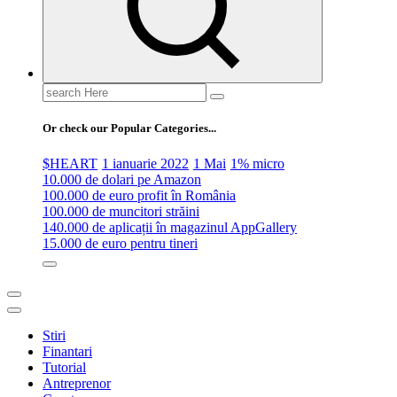
Search
for:
Or check our Popular Categories...
$HEART
1 ianuarie 2022
1 Mai
1% micro
10.000 de dolari pe Amazon
100.000 de euro profit în România
100.000 de muncitori străini
140.000 de aplicații în magazinul AppGallery
15.000 de euro pentru tineri
Stiri
Finantari
Tutorial
Antreprenor