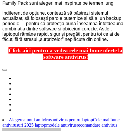
Family Pack sunt alegeri mai inspirate pe termen lung.
Indiferent de opțiune, contează să păstrezi sistemul
actualizat, să folosești parole puternice și să ai un backup
periodic — pentru că protecția bună înseamnă întotdeauna
combinația dintre software și obiceiuri corecte. Astfel,
laptopul rămâne rapid, sigur și pregătit pentru tot ce ai de
făcut, fără stresul „surprizelor” neplăcute din online.
Click aici pentru a vedea cele mai bune oferte la
software antivirus!
Alegerea unui antivirus
antivirus pentru laptop
Cele mai bune
antivirusuri 2025 laptop
modele antivirus
recomandare antivirus