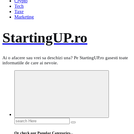
Crypto
Tech
Taxe
Marketing
StartingUP.ro
Ai o afacere sau vrei sa deschizi una? Pe StartingUP.ro gasesti toate
informatiile de care ai nevoie.
Search
for:
Or check our Popular Categories...