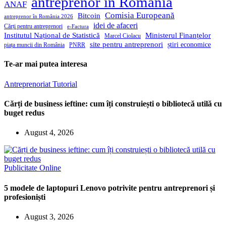
antreprenor în România
ANAF
Comisia Europeană
Bitcoin
antreprenor în România 2026
idei de afaceri
Cărți pentru antreprenori
e-Factura
Institutul Național de Statistică
Ministerul Finanțelor
Marcel Ciolacu
site pentru antreprenori
știri economice
piața muncii din România
PNRR
Te-ar mai putea interesa
Antreprenoriat
Tutorial
Cărți de business ieftine: cum îți construiești o bibliotecă utilă cu
buget redus
August 4, 2026
Publicitate Online
5 modele de laptopuri Lenovo potrivite pentru antreprenori și
profesioniști
August 3, 2026