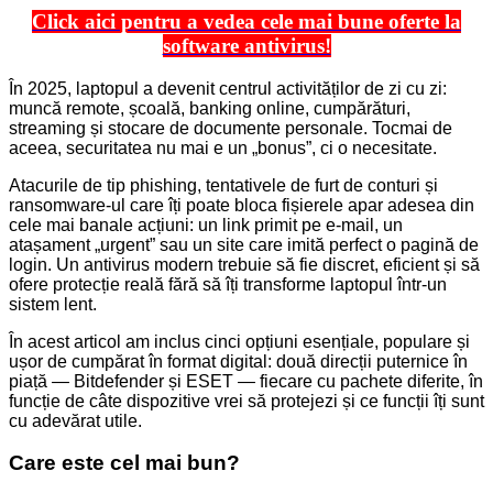
Click aici pentru a vedea cele mai bune oferte la
software antivirus!
În 2025, laptopul a devenit centrul activităților de zi cu zi:
muncă remote, școală, banking online, cumpărături,
streaming și stocare de documente personale. Tocmai de
aceea, securitatea nu mai e un „bonus”, ci o necesitate.
Atacurile de tip phishing, tentativele de furt de conturi și
ransomware-ul care îți poate bloca fișierele apar adesea din
cele mai banale acțiuni: un link primit pe e-mail, un
atașament „urgent” sau un site care imită perfect o pagină de
login. Un antivirus modern trebuie să fie discret, eficient și să
ofere protecție reală fără să îți transforme laptopul într-un
sistem lent.
În acest articol am inclus cinci opțiuni esențiale, populare și
ușor de cumpărat în format digital: două direcții puternice în
piață — Bitdefender și ESET — fiecare cu pachete diferite, în
funcție de câte dispozitive vrei să protejezi și ce funcții îți sunt
cu adevărat utile.
Care este cel mai bun?