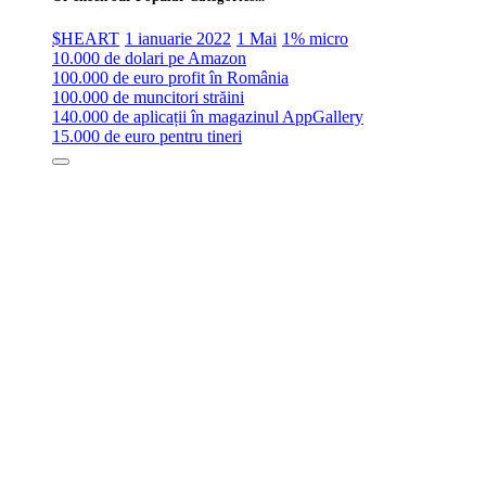
$HEART
1 ianuarie 2022
1 Mai
1% micro
10.000 de dolari pe Amazon
100.000 de euro profit în România
100.000 de muncitori străini
140.000 de aplicații în magazinul AppGallery
15.000 de euro pentru tineri