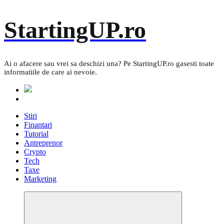
Skip
StartingUP.ro
to
content
Ai o afacere sau vrei sa deschizi una? Pe StartingUP.ro gasesti toate
informatiile de care ai nevoie.
Stiri
Finantari
Tutorial
Antreprenor
Crypto
Tech
Taxe
Marketing