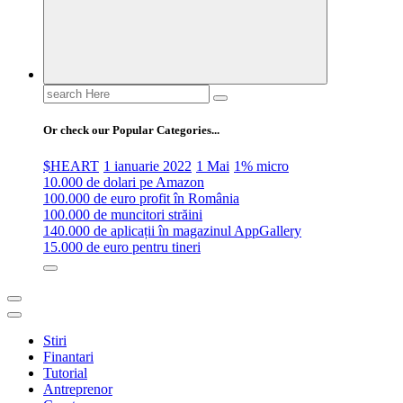
Search
for:
Or check our Popular Categories...
$HEART
1 ianuarie 2022
1 Mai
1% micro
10.000 de dolari pe Amazon
100.000 de euro profit în România
100.000 de muncitori străini
140.000 de aplicații în magazinul AppGallery
15.000 de euro pentru tineri
Stiri
Finantari
Tutorial
Antreprenor