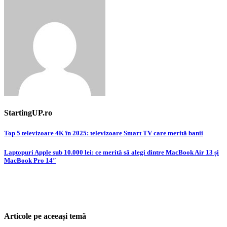
StartingUP.ro
Post
Top 5 televizoare 4K în 2025: televizoare Smart TV care merită banii
navigation
Laptopuri Apple sub 10.000 lei: ce merită să alegi dintre MacBook Air 13 și
MacBook Pro 14″
Articole pe aceeași temă