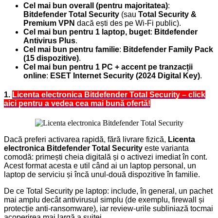
Cel mai bun overall (pentru majoritatea)
:
Bitdefender Total Security
(sau
Total Security &
Premium VPN
dacă ești des pe Wi-Fi public).
Cel mai bun pentru 1 laptop, buget
:
Bitdefender
Antivirus Plus
.
Cel mai bun pentru familie
:
Bitdefender Family Pack
(15 dispozitive)
.
Cel mai bun pentru 1 PC + accent pe tranzacții
online
:
ESET Internet Security (2024 Digital Key)
.
1.
Licenta electronica Bitdefender Total Security – click
aici pentru a vedea cea mai bună ofertă!
Dacă preferi activarea rapidă, fără livrare fizică,
Licenta
electronica Bitdefender Total Security
este varianta
comodă: primești cheia digitală și o activezi imediat în cont.
Acest
format acesta e util când ai un laptop personal, un
laptop de serviciu și încă unul-două dispozitive în familie.
De ce Total Security pe laptop: include, în general, un pachet
mai amplu decât antivirusul simplu (de exemplu, firewall și
protecție anti-ransomware), iar review-urile subliniază tocmai
acoperirea mai largă a suitei.