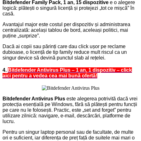
Bitdefender Family Pack, 1 an, 15 dispozitive
e o alegere
logică: plătești o singură licență și protejezi „tot ce mișcă” în
casă.
Avantajul major este costul per dispozitiv și administrarea
centralizată: același tablou de bord, aceleași politici, mai
puține „surprize”.
Dacă ai copii sau părinți care dau click ușor pe reclame
dubioase, o licență de tip family reduce mult riscul ca un
singur device să devină punctul slab al rețelei.
4.
Bitdefender Antivirus Plus – 1 an, 1 dispozitiv – click
aici pentru a vedea cea mai bună ofertă!
Bitdefender Antivirus Plus
este alegerea potrivită dacă vrei
protecția esențială pe Windows, fără să plătești pentru funcții
pe care nu le folosești. Practic, este „set and forget” pentru
utilizare zilnică: navigare, e-mail, descărcări, platforme de
lucru.
Pentru un singur laptop personal sau de facultate, de multe
ori e suficient, iar diferența de preț față de suitele mai mari o