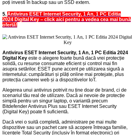
poți investi în backup sau un SSD extern.
5.
Antivirus ESET Internet Security, 1 An, 1 PC Editia
2024 Digital Key – click aici pentru a vedea cea mai bună
ofertă!
Antivirus ESET Internet Security, 1 An, 1 PC Editia 2024
Digital Key
este o alegere foarte bună dacă vrei protecție
solidă, cu resurse consumate eficient și control mai fin
asupra setărilor. ESET pune accent pe utilizarea sigură a
internetului: cumpărături și plăți online mai protejate, plus
protecția camerei web și a dispozitivelor IoT.
Alegerea unui antivirus potrivit nu ține doar de brand, ci de
scenariul tău real de utilizare. Dacă ai nevoie de protecție
simplă pentru un singur laptop, o variantă precum
Bitdefender Antivirus Plus sau ESET Internet Security
(Digital Key) poate fi suficientă.
Dacă vrei o suită completă, administrare pe mai multe
dispozitive sau un pachet care să acopere întreaga familie,
licențele Total Security (inclusiv în format electronic) ori