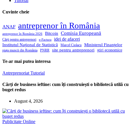
Tutorial
Cuvinte cheie
antreprenor în România
ANAF
Comisia Europeană
Bitcoin
antreprenor în România 2026
idei de afaceri
Cărți pentru antreprenori
e-Factura
Institutul Național de Statistică
Ministerul Finanțelor
Marcel Ciolacu
site pentru antreprenori
știri economice
piața muncii din România
PNRR
Te-ar mai putea interesa
Antreprenoriat
Tutorial
Cărți de business ieftine: cum îți construiești o bibliotecă utilă cu
buget redus
August 4, 2026
Publicitate Online