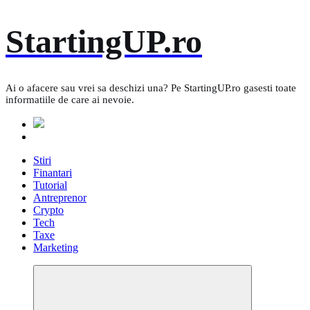
Skip
StartingUP.ro
to
content
Ai o afacere sau vrei sa deschizi una? Pe StartingUP.ro gasesti toate
informatiile de care ai nevoie.
Stiri
Finantari
Tutorial
Antreprenor
Crypto
Tech
Taxe
Marketing