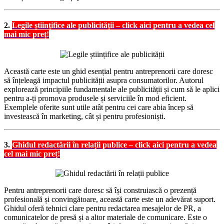
2.
Legile științifice ale publicității – click aici pentru a vedea cel
mai mic preț!
Această carte este un ghid esențial pentru antreprenorii care doresc
să înțeleagă impactul publicității asupra consumatorilor. Autorul
explorează principiile fundamentale ale publicității și cum să le aplici
pentru a-ți promova produsele și serviciile în mod eficient.
Exemplele oferite sunt utile atât pentru cei care abia încep să
investească în marketing, cât și pentru profesioniști.
3.
Ghidul redactării în relații publice – click aici pentru a vedea
cel mai mic preț!
Pentru antreprenorii care doresc să își construiască o prezență
profesională și convingătoare, această carte este un adevărat suport.
Ghidul oferă tehnici clare pentru redactarea mesajelor de PR, a
comunicatelor de presă și a altor materiale de comunicare. Este o