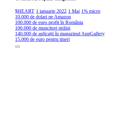
$HEART
1 ianuarie 2022
1 Mai
1% micro
10.000 de dolari pe Amazon
100.000 de euro profit în România
100.000 de muncitori străini
140.000 de aplicații în magazinul AppGallery
15.000 de euro pentru tineri