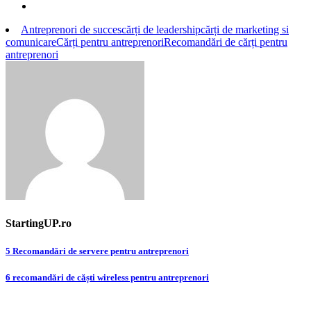
Antreprenori de succes
cărți de leadership
cărți de marketing si
comunicare
Cărți pentru antreprenori
Recomandări de cărți pentru
antreprenori
StartingUP.ro
Post
5 Recomandări de servere pentru antreprenori
navigation
6 recomandări de căști wireless pentru antreprenori