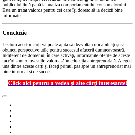
publicului țintă până la analiza comportamentului consumatorului.
Este un tratat valoros pentru cei care își doresc să ia decizii bine
informate.
Concluzie
Lectura acestor cărți vă poate ajuta să dezvoltați noi abilități și să
obțineți perspective utile pentru succesul afacerii dumneavoastră.
Indiferent de domeniul în care activați, informațiile oferite de aceste
lucrări sunt o investiție valoroasă în educația antreprenorială. Alegeți
una dintre aceste cărți și faceți primul pas spre un antreprenoriat mai
bine informat și de succes.
Click aici pentru a vedea și alte cărți interesante!