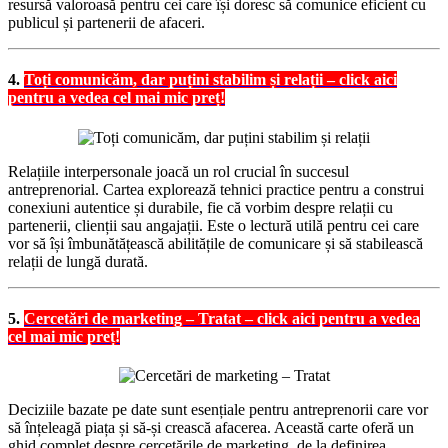
resursă valoroasă pentru cei care își doresc să comunice eficient cu
publicul și partenerii de afaceri.
4.
Toți comunicăm, dar puțini stabilim și relații – click aici
pentru a vedea cel mai mic preț!
Relațiile interpersonale joacă un rol crucial în succesul
antreprenorial. Cartea explorează tehnici practice pentru a construi
conexiuni autentice și durabile, fie că vorbim despre relații cu
partenerii, clienții sau angajații. Este o lectură utilă pentru cei care
vor să își îmbunătățească abilitățile de comunicare și să stabilească
relații de lungă durată.
5.
Cercetări de marketing – Tratat – click aici pentru a vedea
cel mai mic preț!
Deciziile bazate pe date sunt esențiale pentru antreprenorii care vor
să înțeleagă piața și să-și crească afacerea. Această carte oferă un
ghid complet despre cercetările de marketing, de la definirea