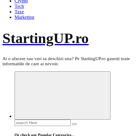
Crypto
Tech
Taxe
Marketing
StartingUP.ro
Ai o afacere sau vrei sa deschizi una? Pe StartingUP.ro gasesti toate
informatiile de care ai nevoie.
Search
for:
Or check our Popular Categories...