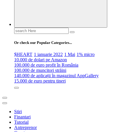
Search
for:
Or check our Popular Categories...
$HEART
1 ianuarie 2022
1 Mai
1% micro
10.000 de dolari pe Amazon
100.000 de euro profit în România
100.000 de muncitori străini
140.000 de aplicații în magazinul AppGallery
15.000 de euro pentru tineri
Stiri
Finantari
Tutorial
Antreprenor