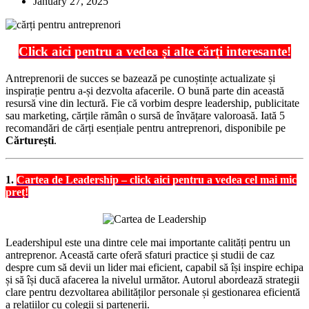
January 27, 2025
Click aici pentru a vedea și alte cărți interesante!
Antreprenorii de succes se bazează pe cunoștințe actualizate și
inspirație pentru a-și dezvolta afacerile. O bună parte din această
resursă vine din lectură. Fie că vorbim despre leadership, publicitate
sau marketing, cărțile rămân o sursă de învățare valoroasă. Iată 5
recomandări de cărți esențiale pentru antreprenori, disponibile pe
Cărturești
.
1.
Cartea de Leadership – click aici pentru a vedea cel mai mic
preț!
Leadershipul este una dintre cele mai importante calități pentru un
antreprenor. Această carte oferă sfaturi practice și studii de caz
despre cum să devii un lider mai eficient, capabil să își inspire echipa
și să își ducă afacerea la nivelul următor. Autorul abordează strategii
clare pentru dezvoltarea abilităților personale și gestionarea eficientă
a relațiilor cu colegii și partenerii.