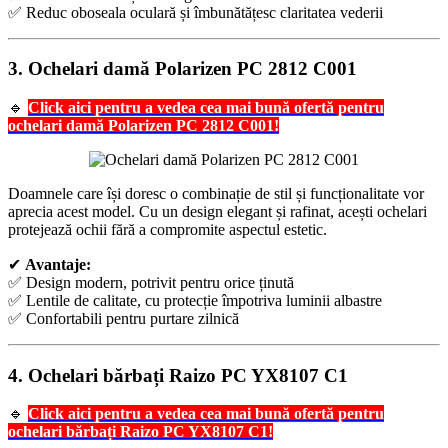
✅ Reduc oboseala oculară și îmbunătățesc claritatea vederii
3.
Ochelari damă Polarizen PC 2812 C001
🔹
Click aici pentru a vedea cea mai bună ofertă pentru
ochelari damă Polarizen PC 2812 C001!
Doamnele care își doresc o combinație de stil și funcționalitate vor
aprecia acest model. Cu un design elegant și rafinat, acești ochelari
protejează ochii fără a compromite aspectul estetic.
✔
Avantaje:
✅ Design modern, potrivit pentru orice ținută
✅ Lentile de calitate, cu protecție împotriva luminii albastre
✅ Confortabili pentru purtare zilnică
4.
Ochelari bărbați Raizo PC YX8107 C1
🔹
Click aici pentru a vedea cea mai bună ofertă pentru
ochelari bărbați Raizo PC YX8107 C1!