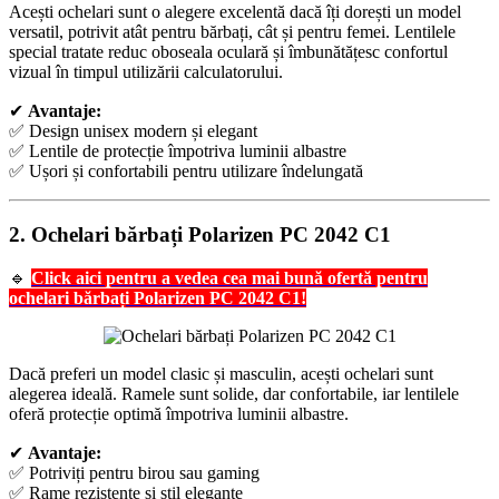
Acești ochelari sunt o alegere excelentă dacă îți dorești un model
versatil, potrivit atât pentru bărbați, cât și pentru femei. Lentilele
special tratate reduc oboseala oculară și îmbunătățesc confortul
vizual în timpul utilizării calculatorului.
✔
Avantaje:
✅ Design unisex modern și elegant
✅ Lentile de protecție împotriva luminii albastre
✅ Ușori și confortabili pentru utilizare îndelungată
2.
Ochelari bărbați Polarizen PC 2042 C1
🔹
Click aici pentru a vedea cea mai bună ofertă pentru
ochelari bărbați Polarizen PC 2042 C1!
Dacă preferi un model clasic și masculin, acești ochelari sunt
alegerea ideală. Ramele sunt solide, dar confortabile, iar lentilele
oferă protecție optimă împotriva luminii albastre.
✔
Avantaje:
✅ Potriviți pentru birou sau gaming
✅ Rame rezistente și stil elegante