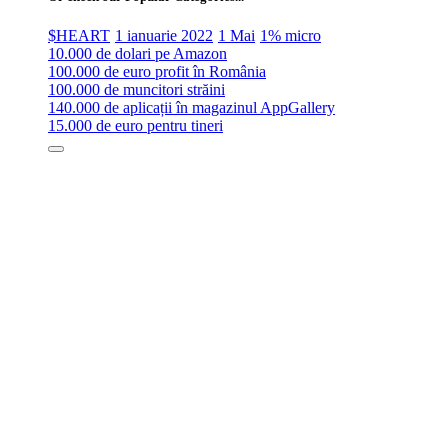
$HEART
1 ianuarie 2022
1 Mai
1% micro
10.000 de dolari pe Amazon
100.000 de euro profit în România
100.000 de muncitori străini
140.000 de aplicații în magazinul AppGallery
15.000 de euro pentru tineri