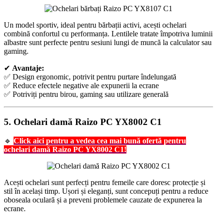
Un model sportiv, ideal pentru bărbații activi, acești ochelari
combină confortul cu performanța. Lentilele tratate împotriva luminii
albastre sunt perfecte pentru sesiuni lungi de muncă la calculator sau
gaming.
✔
Avantaje:
✅ Design ergonomic, potrivit pentru purtare îndelungată
✅ Reduce efectele negative ale expunerii la ecrane
✅ Potriviți pentru birou, gaming sau utilizare generală
5.
Ochelari damă Raizo PC YX8002 C1
🔹
Click aici pentru a vedea cea mai bună ofertă pentru
ochelari damă Raizo PC YX8002 C1!
Acești ochelari sunt perfecți pentru femeile care doresc protecție și
stil în același timp. Ușori și eleganți, sunt concepuți pentru a reduce
oboseala oculară și a preveni problemele cauzate de expunerea la
ecrane.