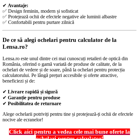
✔
Avantaje:
✅ Design feminin, modern și sofisticat
✅ Protejează ochii de efectele negative ale luminii albastre
✅ Confortabili pentru purtare zilnică
De ce să alegi ochelari pentru calculator de la
Lensa.ro?
Lensa.ro este unul dintre cei mai cunoscuți retaileri de optică din
România, oferind o gamă variată de produse de calitate, de la
ochelari de vedere și de soare, până la ochelari pentru protecția
calculatorului. Pe lângă prețuri accesibile și oferte atractive,
beneficiezi și de:
✔
Livrare rapidă și sigură
✔
Garanție pentru produse
✔
Posibilitatea de returnare
Alege ochelarii potriviți pentru tine și protejează-ți ochii de efectele
nocive ale ecranelor!
Click aici pentru a vedea cele mai bune oferte la
ochelari pentru calculator!