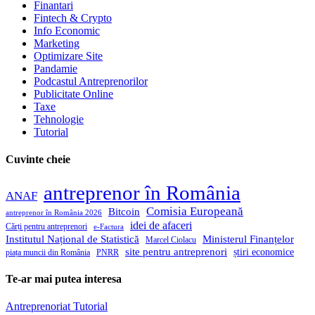
Finantari
Fintech & Crypto
Info Economic
Marketing
Optimizare Site
Pandamie
Podcastul Antreprenorilor
Publicitate Online
Taxe
Tehnologie
Tutorial
Cuvinte cheie
antreprenor în România
ANAF
Comisia Europeană
Bitcoin
antreprenor în România 2026
idei de afaceri
Cărți pentru antreprenori
e-Factura
Institutul Național de Statistică
Ministerul Finanțelor
Marcel Ciolacu
site pentru antreprenori
știri economice
piața muncii din România
PNRR
Te-ar mai putea interesa
Antreprenoriat
Tutorial