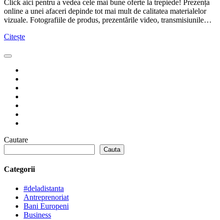
Click aici pentru a vedea cele mai bune oferte la trepiede! Prezența
online a unei afaceri depinde tot mai mult de calitatea materialelor
vizuale. Fotografiile de produs, prezentările video, transmisiunile…
Citește
Cautare
Cauta
Categorii
#deladistanta
Antreprenoriat
Bani Europeni
Business