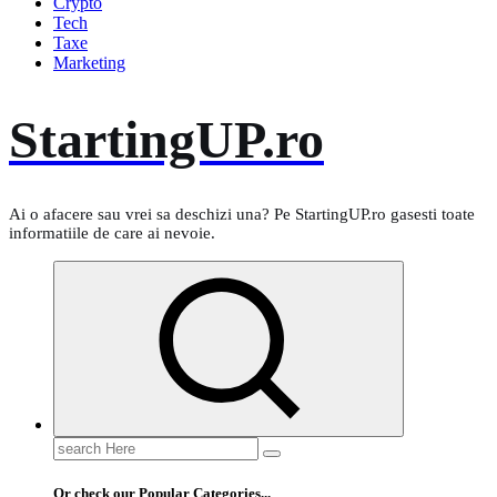
Crypto
Tech
Taxe
Marketing
StartingUP.ro
Ai o afacere sau vrei sa deschizi una? Pe StartingUP.ro gasesti toate
informatiile de care ai nevoie.
Search
for:
Or check our Popular Categories...