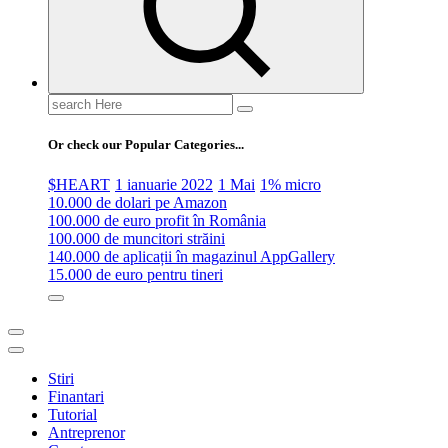
Search
for:
Or check our Popular Categories...
$HEART
1 ianuarie 2022
1 Mai
1% micro
10.000 de dolari pe Amazon
100.000 de euro profit în România
100.000 de muncitori străini
140.000 de aplicații în magazinul AppGallery
15.000 de euro pentru tineri
Stiri
Finantari
Tutorial
Antreprenor