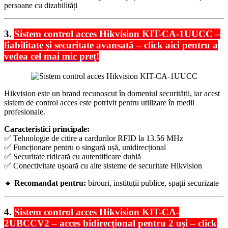
persoane cu dizabilități
3.
Sistem control acces Hikvision KIT-CA-1UUCC –
fiabilitate și securitate avansată – click aici pentru a
vedea cel mai mic preț!
Hikvision este un brand recunoscut în domeniul securității, iar acest
sistem de control acces este potrivit pentru utilizare în medii
profesionale.
Caracteristici principale:
✅ Tehnologie de citire a cardurilor RFID la 13.56 MHz
✅ Funcționare pentru o singură ușă, unidirecțional
✅ Securitate ridicată cu autentificare dublă
✅ Conectivitate ușoară cu alte sisteme de securitate Hikvision
🔹
Recomandat pentru:
birouri, instituții publice, spații securizate
4.
Sistem control acces Hikvision KIT-CA-
2UBCCV2 – acces bidirecțional pentru 2 uși – click