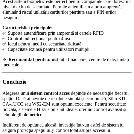
Acest sistem biometric este perfect pentru companiile care doresc un
nivel maxim de securitate. Permite autentificarea prin amprentă,
eliminând riscul utilizării cardurilor pierdute sau a PIN-urilor
nesigure.
Caracteristici principale:
✅ Suportă autentificare prin amprentă și cartele RFID
✅ Control bidirecțional pentru 4 uși
✅ Ideal pentru medii cu securitate ridicată
✅ Capacitate extinsă pentru utilizatori multipli
🔹
Recomandat pentru:
instituții financiare, centre de date, unități
medicale
Concluzie
Alegerea unui
sistem control acces
depinde de necesitățile fiecărui
spațiu. Dacă ai nevoie de o soluție simplă și economică, Silin KIT-
CA-1UCC sau WS2-EM sunt opțiuni excelente. Pentru securitate
ridicată, sistemele Hikvision sunt ideale, oferind control avansat și
tehnologii biometrice.
Indiferent de opțiunea aleasă, investiția într-un astfel de sistem îți
asigură protecția spațiului și control total asupra accesului!