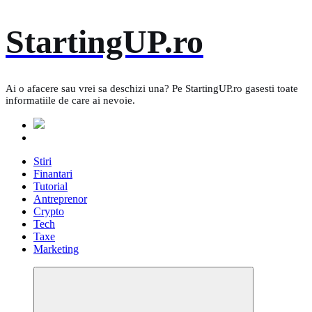
Skip
StartingUP.ro
to
content
Ai o afacere sau vrei sa deschizi una? Pe StartingUP.ro gasesti toate
informatiile de care ai nevoie.
Stiri
Finantari
Tutorial
Antreprenor
Crypto
Tech
Taxe
Marketing