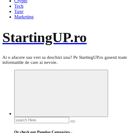
Crypto
Tech
Taxe
Marketing
StartingUP.ro
Ai o afacere sau vrei sa deschizi una? Pe StartingUP.ro gasesti toate
informatiile de care ai nevoie.
Search
for:
Or check our Popular Categories...