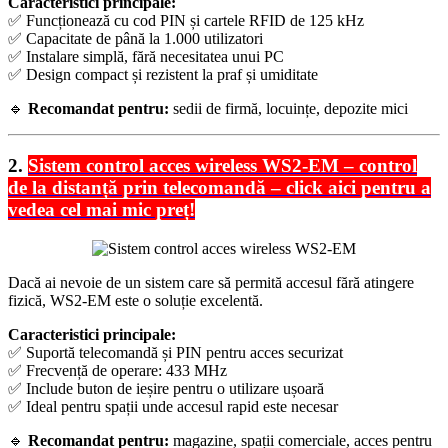
Caracteristici principale:
✅ Funcționează cu cod PIN și cartele RFID de 125 kHz
✅ Capacitate de până la 1.000 utilizatori
✅ Instalare simplă, fără necesitatea unui PC
✅ Design compact și rezistent la praf și umiditate
🔹
Recomandat pentru:
sedii de firmă, locuințe, depozite mici
2.
Sistem control acces wireless WS2-EM – control
de la distanță prin telecomandă – click aici pentru a
vedea cel mai mic preț!
Dacă ai nevoie de un sistem care să permită accesul fără atingere
fizică, WS2-EM este o soluție excelentă.
Caracteristici principale:
✅ Suportă telecomandă și PIN pentru acces securizat
✅ Frecvență de operare: 433 MHz
✅ Include buton de ieșire pentru o utilizare ușoară
✅ Ideal pentru spații unde accesul rapid este necesar
🔹
Recomandat pentru:
magazine, spații comerciale, acces pentru