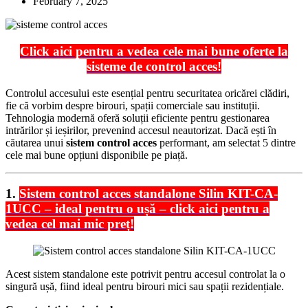
February 7, 2025
Click aici pentru a vedea cele mai bune oferte la
sisteme de control acces!
Controlul accesului este esențial pentru securitatea oricărei clădiri,
fie că vorbim despre birouri, spații comerciale sau instituții.
Tehnologia modernă oferă soluții eficiente pentru gestionarea
intrărilor și ieșirilor, prevenind accesul neautorizat. Dacă ești în
căutarea unui
sistem control acces
performant, am selectat 5 dintre
cele mai bune opțiuni disponibile pe piață.
1.
Sistem control acces standalone Silin KIT-CA-
1UCC – ideal pentru o ușă – click aici pentru a
vedea cel mai mic preț!
Acest sistem standalone este potrivit pentru accesul controlat la o
singură ușă, fiind ideal pentru birouri mici sau spații rezidențiale.