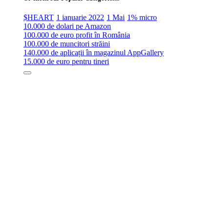
$HEART
1 ianuarie 2022
1 Mai
1% micro
10.000 de dolari pe Amazon
100.000 de euro profit în România
100.000 de muncitori străini
140.000 de aplicații în magazinul AppGallery
15.000 de euro pentru tineri