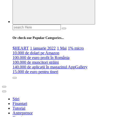
Search
for:
Or check our Popular Categories...
$HEART
1 ianuarie 2022
1 Mai
1% micro
10.000 de dolari pe Amazon
100.000 de euro profit în România
100.000 de muncitori străini
140.000 de aplicații în magazinul AppGallery
15.000 de euro pentru tineri
Stiri
Finantari
Tutorial
Antreprenor