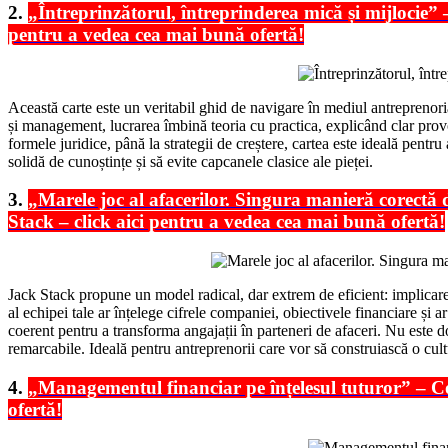
2.
„Întreprinzătorul, întreprinderea mică și mijlocie” 
pentru a vedea cea mai bună ofertă!
Această carte este un veritabil ghid de navigare în mediul antreprenor
și management, lucrarea îmbină teoria cu practica, explicând clar provo
formele juridice, până la strategii de creștere, cartea este ideală pentr
solidă de cunoștințe și să evite capcanele clasice ale pieței.
3.
„Marele joc al afacerilor. Singura manieră corect
Stack – click aici pentru a vedea cea mai bună ofertă!
Jack Stack propune un model radical, dar extrem de eficient: implicare
al echipei tale ar înțelege cifrele companiei, obiectivele financiare și
coerent pentru a transforma angajații în parteneri de afaceri. Nu este do
remarcabile. Ideală pentru antreprenorii care vor să construiască o cul
4.
„Managementul financiar pe înțelesul tuturor” – C
ofertă!