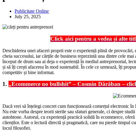
Publicitate Online
July 25, 2025
Click aici pentru a vedea și alte ti
Deschiderea unei afaceri proprii este o experiență plină de provocări, da
cheia succesului, iar cărțile de business reprezintă una dintre cele mai ac
început de drum sau ai deja o experiență în mediul antreprenorial, lecturi
și să îți crești afacerea în mod sustenabil. În cele ce urmează, îți pro
competitiv și bine informat.
1.
„Ecommerce no bullshit” – Cosmin Dărăban – click 
Dacă vrei să înțelegi concret cum funcționează comerțul electronic în
Nu este vorba despre teorii sterile sau sfaturi generale, ci despre studii
autohtone. Autorul, cu experiență practică solidă în ecommerce, oferă sf
clienților. Este o lectură directă și pragmatică, care nu pierde timpul c
locul filosofiei.