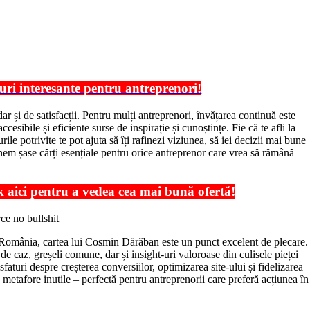
tluri interesante pentru antreprenori!
r și de satisfacții. Pentru mulți antreprenori, învățarea continuă este
cesibile și eficiente surse de inspirație și cunoștințe. Fie că te afli la
le potrivite te pot ajuta să îți rafinezi viziunea, să iei decizii mai bune
punem șase cărți esențiale pentru orice antreprenor care vrea să rămână
aici pentru a vedea cea mai bună ofertă!
 România, cartea lui Cosmin Dărăban este un punct excelent de plecare.
 de caz, greșeli comune, dar și insight-uri valoroase din culisele pieței
aturi despre creșterea conversiilor, optimizarea site-ului și fidelizarea
u metafore inutile – perfectă pentru antreprenorii care preferă acțiunea în