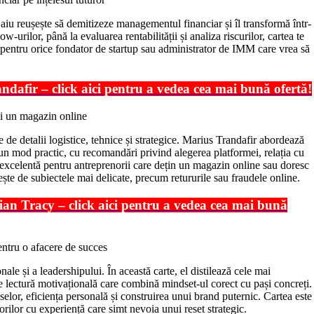
aiu reușește să demitizeze managementul financiar și îl transformă într-
w-urilor, până la evaluarea rentabilității și analiza riscurilor, cartea te
lă pentru orice fondator de startup sau administrator de IMM care vrea să
afir – click aici pentru a vedea cea mai bună ofertă!
de detalii logistice, tehnice și strategice. Marius Trandafir abordează
tr-un mod practic, cu recomandări privind alegerea platformei, relația cu
să excelentă pentru antreprenorii care dețin un magazin online sau doresc
rește de subiectele mai delicate, precum retururile sau fraudele online.
rian Tracy – click aici pentru a vedea cea mai bună
le și a leadershipului. În această carte, el distilează cele mai
e lectură motivațională care combină mindset-ul corect cu pași concreți.
selor, eficiența personală și construirea unui brand puternic. Cartea este
orilor cu experiență care simt nevoia unui reset strategic.