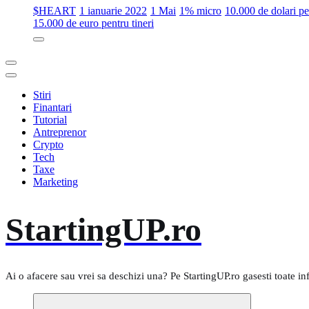
$HEART
1 ianuarie 2022
1 Mai
1% micro
10.000 de dolari 
15.000 de euro pentru tineri
Stiri
Finantari
Tutorial
Antreprenor
Crypto
Tech
Taxe
Marketing
StartingUP.ro
Ai o afacere sau vrei sa deschizi una? Pe StartingUP.ro gasesti toate in