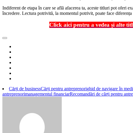
Indiferent de etapa în care se află afacerea ta, aceste titluri pot oferi
încredere. Lectura potrivită, la momentul potrivit, poate face diferența 
Click aici pentru a vedea și alte ti
Cărți de business
Cărți pentru antreprenori
ghid de navigare în medi
antreprenori
managementul financiar
Recomandări de cărți pentru antre