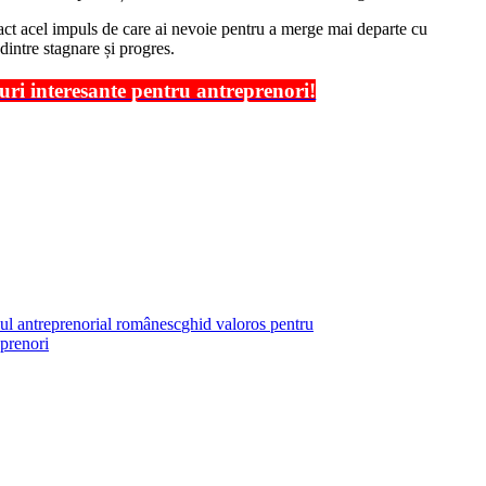
 exact acel impuls de care ai nevoie pentru a merge mai departe cu
dintre stagnare și progres.
tluri interesante pentru antreprenori!
ul antreprenorial românesc
ghid valoros pentru
prenori