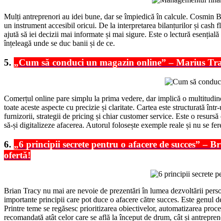
Mulți antreprenori au idei bune, dar se împiedică în calcule. Cosmin B
un instrument accesibil oricui. De la interpretarea bilanțurilor și cash flo
ajută să iei decizii mai informate și mai sigure. Este o lectură esenția
înțeleagă unde se duc banii și de ce.
5.
„Cum să conduci un magazin online” – Marius Trand
Comerțul online pare simplu la prima vedere, dar implică o multitudine 
toate aceste aspecte cu precizie și claritate. Cartea este structurată în
furnizorii, strategii de pricing și chiar customer service. Este o resur
să-și digitalizeze afacerea. Autorul folosește exemple reale și nu se fe
6.
„6 principii secrete pentru o afacere de succes” – B
ofertă!
Brian Tracy nu mai are nevoie de prezentări în lumea dezvoltării persona
importante principii care pot duce o afacere către succes. Este genul d
Printre teme se regăsesc prioritizarea obiectivelor, automatizarea proce
recomandată atât celor care se află la început de drum, cât și antrepren