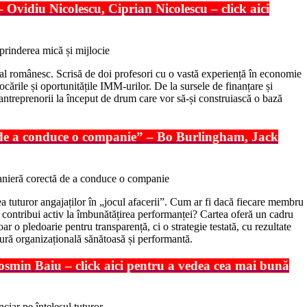
– Ovidiu Nicolescu, Ciprian Nicolescu – click aici
ial românesc. Scrisă de doi profesori cu o vastă experiență în economie
cările și oportunitățile IMM-urilor. De la sursele de finanțare și
u antreprenorii la început de drum care vor să-și construiască o bază
ă de a conduce o companie” – Bo Burlingham, Jack
a tuturor angajaților în „jocul afacerii”. Cum ar fi dacă fiecare membru
 ar contribui activ la îmbunătățirea performanței? Cartea oferă un cadru
ar o pledoarie pentru transparență, ci o strategie testată, cu rezultate
tură organizațională sănătoasă și performantă.
osmin Baiu – click aici pentru a vedea cea mai bună