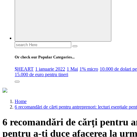
Search
for:
Or check our Popular Categories...
$HEART
1 ianuarie 2022
1 Mai
1% micro
10.000 de dolari 
15.000 de euro pentru tineri
Home
6 recomandări de cărți pentru antreprenori: lecturi esențiale pent
6 recomandări de cărți pentru an
pentru a-ți duce afacerea la urm