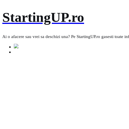
Skip
StartingUP.ro
to
content
Ai o afacere sau vrei sa deschizi una? Pe StartingUP.ro gasesti toate in