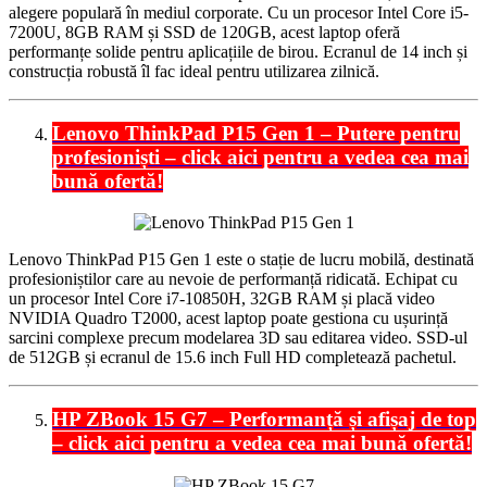
alegere populară în mediul corporate.
Cu un procesor Intel Core i5-
7200U, 8GB RAM și SSD de 120GB, acest laptop oferă
performanțe solide pentru aplicațiile de birou.
Ecranul de 14 inch și
construcția robustă îl fac ideal pentru utilizarea zilnică.
Lenovo ThinkPad P15 Gen 1 – Putere pentru
profesioniști – click aici pentru a vedea cea mai
bun
ă
ofert
ă
!
Lenovo ThinkPad P15 Gen 1 este o stație de lucru mobilă, destinată
profesioniștilor care au nevoie de performanță ridicată.
Echipat cu
un procesor Intel Core i7-10850H, 32GB RAM și placă video
NVIDIA Quadro T2000, acest laptop poate gestiona cu ușurință
sarcini complexe precum modelarea 3D sau editarea video.
SSD-ul
de 512GB și ecranul de 15.6 inch Full HD completează pachetul.
HP ZBook 15 G7 – Performanță și afișaj de top
– click aici pentru a vedea cea mai bun
ă
ofert
ă
!