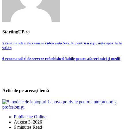
StartingUP.ro
Post
5 recomandări de camere video auto Navitel pentru o siguranță sporită la
volan
navigation
6 recomandări de servere refurbished fiabile pentru afaceri mici și medii
Articole pe aceeași temă
Publicitate Online
August 3, 2026
6 minutes Read