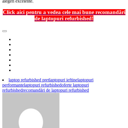
alegeri excelente.
Click aici pentru a vedea cele mai bune recomand
ări
de laptopuri refurbished!
laptop refurbished pret
laptopuri ieftine
laptopuri
performante
laptopuri refurbished
oferte laptopuri
refurbished
recomandări de laptopuri refurbished