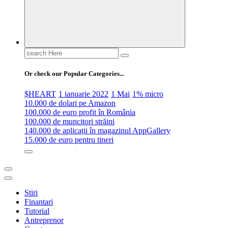
Search
for:
Or check our Popular Categories...
$HEART
1 ianuarie 2022
1 Mai
1% micro
10.000 de dolari pe Amazon
100.000 de euro profit în România
100.000 de muncitori străini
140.000 de aplicații în magazinul AppGallery
15.000 de euro pentru tineri
Stiri
Finantari
Tutorial
Antreprenor