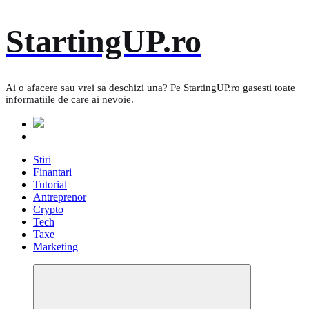
Skip
StartingUP.ro
to
content
Ai o afacere sau vrei sa deschizi una? Pe StartingUP.ro gasesti toate
informatiile de care ai nevoie.
Stiri
Finantari
Tutorial
Antreprenor
Crypto
Tech
Taxe
Marketing