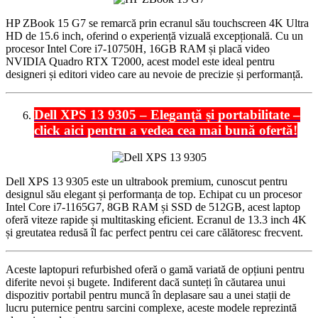
HP ZBook 15 G7 se remarcă prin ecranul său touchscreen 4K Ultra
HD de 15.6 inch, oferind o experiență vizuală excepțională.
Cu un
procesor Intel Core i7-10750H, 16GB RAM și placă video
NVIDIA Quadro RTX T2000, acest model este ideal pentru
designeri și editori video care au nevoie de precizie și performanță.
Dell XPS 13 9305 – Eleganță și portabilitate –
click aici pentru a vedea cea mai bun
ă
ofert
ă
!
Dell XPS 13 9305 este un ultrabook premium, cunoscut pentru
designul său elegant și performanța de top.
Echipat cu un procesor
Intel Core i7-1165G7, 8GB RAM și SSD de 512GB, acest laptop
oferă viteze rapide și multitasking eficient.
Ecranul de 13.3 inch 4K
și greutatea redusă îl fac perfect pentru cei care călătoresc frecvent.
Aceste laptopuri refurbished oferă o gamă variată de opțiuni pentru
diferite nevoi și bugete.
Indiferent dacă sunteți în căutarea unui
dispozitiv portabil pentru muncă în deplasare sau a unei stații de
lucru puternice pentru sarcini complexe, aceste modele reprezintă