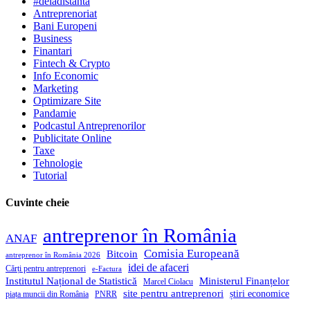
#deladistanta
Antreprenoriat
Bani Europeni
Business
Finantari
Fintech & Crypto
Info Economic
Marketing
Optimizare Site
Pandamie
Podcastul Antreprenorilor
Publicitate Online
Taxe
Tehnologie
Tutorial
Cuvinte cheie
antreprenor în România
ANAF
Comisia Europeană
Bitcoin
antreprenor în România 2026
idei de afaceri
Cărți pentru antreprenori
e-Factura
Institutul Național de Statistică
Ministerul Finanțelor
Marcel Ciolacu
site pentru antreprenori
știri economice
piața muncii din România
PNRR