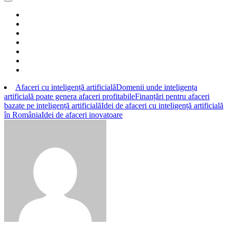
Afaceri cu inteligență artificială
Domenii unde inteligența
artificială poate genera afaceri profitabile
Finanțări pentru afaceri
bazate pe inteligență artificială
Idei de afaceri cu inteligență artificială
în România
Idei de afaceri inovatoare