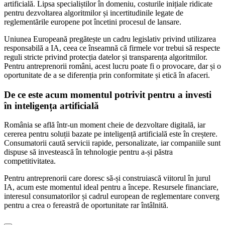
artificială. Lipsa specialiștilor în domeniu, costurile inițiale ridicate
pentru dezvoltarea algoritmilor și incertitudinile legate de
reglementările europene pot încetini procesul de lansare.
Uniunea Europeană pregătește un cadru legislativ privind utilizarea
responsabilă a IA, ceea ce înseamnă că firmele vor trebui să respecte
reguli stricte privind protecția datelor și transparența algoritmilor.
Pentru antreprenorii români, acest lucru poate fi o provocare, dar și o
oportunitate de a se diferenția prin conformitate și etică în afaceri.
De ce este acum momentul potrivit pentru a investi
în inteligența artificială
România se află într-un moment cheie de dezvoltare digitală, iar
cererea pentru soluții bazate pe inteligență artificială este în creștere.
Consumatorii caută servicii rapide, personalizate, iar companiile sunt
dispuse să investească în tehnologie pentru a-și păstra
competitivitatea.
Pentru antreprenorii care doresc să-și construiască viitorul în jurul
IA, acum este momentul ideal pentru a începe. Resursele financiare,
interesul consumatorilor și cadrul european de reglementare converg
pentru a crea o fereastră de oportunitate rar întâlnită.