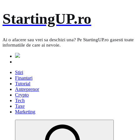
Skip
StartingUP.ro
to
content
Ai o afacere sau vrei sa deschizi una? Pe StartingUP.ro gasesti toate
informatiile de care ai nevoie.
Stiri
Finantari
Tutorial
Antreprenor
Crypto
Tech
Taxe
Marketing