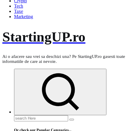
Crypto
Tech
Taxe
Marketing
StartingUP.ro
Ai o afacere sau vrei sa deschizi una? Pe StartingUP.ro gasesti toate
informatiile de care ai nevoie.
Search
for:
Or check our Popular Categories...