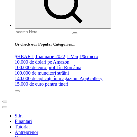
Search
for:
Or check our Popular Categories...
$HEART
1 ianuarie 2022
1 Mai
1% micro
10.000 de dolari pe Amazon
100.000 de euro profit în România
100.000 de muncitori străini
140.000 de aplicații în magazinul AppGallery
15.000 de euro pentru tineri
Stiri
Finantari
Tutorial
Antreprenor