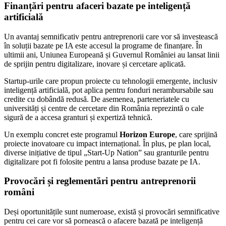
Finanțări pentru afaceri bazate pe inteligență
artificială
Un avantaj semnificativ pentru antreprenorii care vor să investească
în soluții bazate pe IA este accesul la programe de finanțare. În
ultimii ani, Uniunea Europeană și Guvernul României au lansat linii
de sprijin pentru digitalizare, inovare și cercetare aplicată.
Startup-urile care propun proiecte cu tehnologii emergente, inclusiv
inteligență artificială, pot aplica pentru fonduri nerambursabile sau
credite cu dobândă redusă. De asemenea, parteneriatele cu
universități și centre de cercetare din România reprezintă o cale
sigură de a accesa granturi și expertiză tehnică.
Un exemplu concret este programul
Horizon Europe
, care sprijină
proiecte inovatoare cu impact internațional. În plus, pe plan local,
diverse inițiative de tipul „Start-Up Nation” sau granturile pentru
digitalizare pot fi folosite pentru a lansa produse bazate pe IA.
Provocări și reglementări pentru antreprenorii
români
Deși oportunitățile sunt numeroase, există și provocări semnificative
pentru cei care vor să pornească o afacere bazată pe inteligență