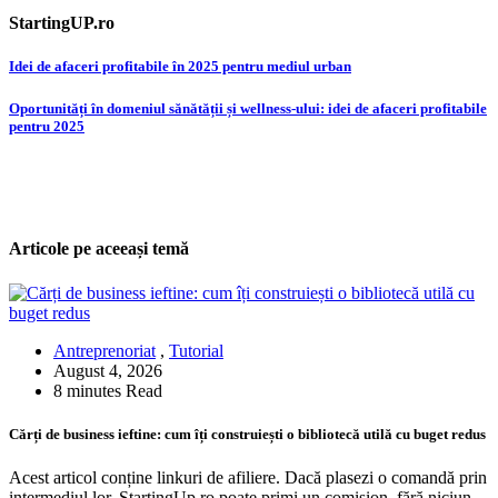
StartingUP.ro
Post
Idei de afaceri profitabile în 2025 pentru mediul urban
navigation
Oportunități în domeniul sănătății și wellness-ului: idei de afaceri profitabile
pentru 2025
Articole pe aceeași temă
Antreprenoriat
,
Tutorial
August 4, 2026
8 minutes Read
Cărți de business ieftine: cum îți construiești o bibliotecă utilă cu buget redus
Acest articol conține linkuri de afiliere. Dacă plasezi o comandă prin
intermediul lor, StartingUp.ro poate primi un comision, fără niciun