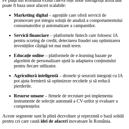
Pe piața din România există câteva nișe unde inteligența artificială
poate fi baza unor afaceri scalabile:
Marketing digital
– agențiile care oferă servicii de
promovare pot integra soluții de analiză a comportamentului
consumatorilor și automatizare a campaniilor.
Servicii financiare
– platformele fintech care folosesc IA
pentru scoring de credit, detectarea fraudei sau optimizarea
investițiilor câștigă tot mai mult teren.
Educație online
– platformele de e-learning bazate pe
algoritmi de personalizare ajută la adaptarea conținutului
pentru fiecare utilizator.
Agricultură inteligentă
– dronele și senzorii integrați cu IA
pot ajuta fermierii să optimizeze recoltele și să reducă
pierderile.
Resurse umane
– firmele de recrutare pot implementa
instrumente de selecție automată a CV-urilor și evaluare a
competențelor.
Aceste segmente sunt în plină dezvoltare și reprezintă o bază solidă
pentru cei care caută
idei de afaceri
inovatoare în România.