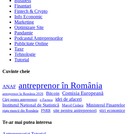
Business
Finantari
Fintech & Crypto
Info Economic
Marketing
Optimizare Site
Pandamie
Podcastul Antreprenorilor
Publicitate Online
Taxe
Tehnologie
Tutorial
Cuvinte cheie
antreprenor în România
ANAF
Comisia Europeană
Bitcoin
antreprenor în România 2026
idei de afaceri
Cărți pentru antreprenori
e-Factura
Institutul Național de Statistică
Ministerul Finanțelor
Marcel Ciolacu
site pentru antreprenori
știri economice
piața muncii din România
PNRR
Te-ar mai putea interesa
Antreprenoriat
Tutorial