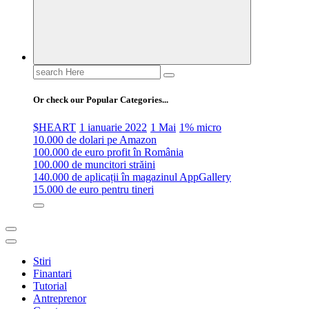
Search
for:
Or check our Popular Categories...
$HEART
1 ianuarie 2022
1 Mai
1% micro
10.000 de dolari pe Amazon
100.000 de euro profit în România
100.000 de muncitori străini
140.000 de aplicații în magazinul AppGallery
15.000 de euro pentru tineri
Stiri
Finantari
Tutorial
Antreprenor