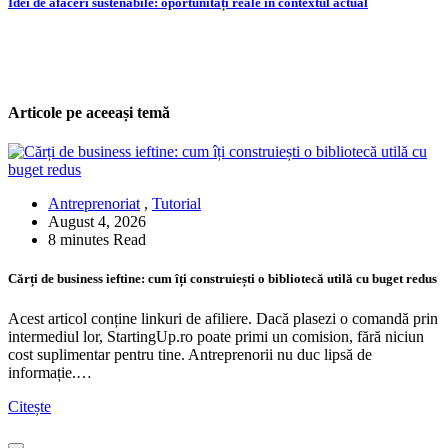
Idei de afaceri sustenabile: oportunități reale în contextul actual
Articole pe aceeași temă
Antreprenoriat
,
Tutorial
August 4, 2026
8 minutes Read
Cărți de business ieftine: cum îți construiești o bibliotecă utilă cu buget redus
Acest articol conține linkuri de afiliere. Dacă plasezi o comandă prin
intermediul lor, StartingUp.ro poate primi un comision, fără niciun
cost suplimentar pentru tine. Antreprenorii nu duc lipsă de
informație.…
Citește