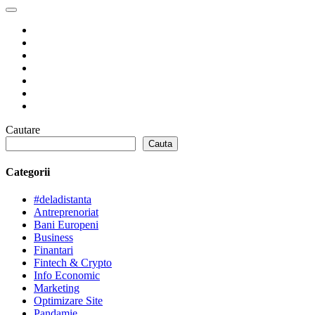
Cautare
Cauta
Categorii
#deladistanta
Antreprenoriat
Bani Europeni
Business
Finantari
Fintech & Crypto
Info Economic
Marketing
Optimizare Site
Pandamie