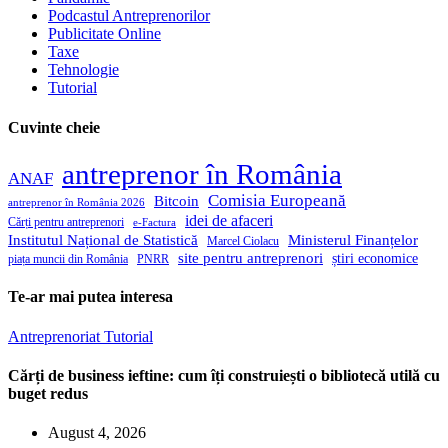
Podcastul Antreprenorilor
Publicitate Online
Taxe
Tehnologie
Tutorial
Cuvinte cheie
antreprenor în România
ANAF
Comisia Europeană
Bitcoin
antreprenor în România 2026
idei de afaceri
Cărți pentru antreprenori
e-Factura
Institutul Național de Statistică
Ministerul Finanțelor
Marcel Ciolacu
site pentru antreprenori
știri economice
piața muncii din România
PNRR
Te-ar mai putea interesa
Antreprenoriat
Tutorial
Cărți de business ieftine: cum îți construiești o bibliotecă utilă cu
buget redus
August 4, 2026