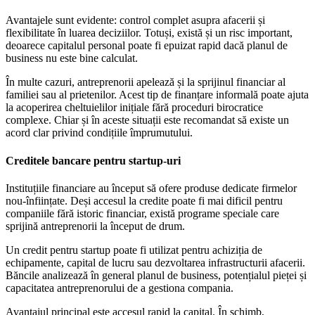
Avantajele sunt evidente: control complet asupra afacerii și
flexibilitate în luarea deciziilor. Totuși, există și un risc important,
deoarece capitalul personal poate fi epuizat rapid dacă planul de
business nu este bine calculat.
În multe cazuri, antreprenorii apelează și la sprijinul financiar al
familiei sau al prietenilor. Acest tip de finanțare informală poate ajuta
la acoperirea cheltuielilor inițiale fără proceduri birocratice
complexe. Chiar și în aceste situații este recomandat să existe un
acord clar privind condițiile împrumutului.
Creditele bancare pentru startup-uri
Instituțiile financiare au început să ofere produse dedicate firmelor
nou-înființate. Deși accesul la credite poate fi mai dificil pentru
companiile fără istoric financiar, există programe speciale care
sprijină antreprenorii la început de drum.
Un credit pentru startup poate fi utilizat pentru achiziția de
echipamente, capital de lucru sau dezvoltarea infrastructurii afacerii.
Băncile analizează în general planul de business, potențialul pieței și
capacitatea antreprenorului de a gestiona compania.
Avantajul principal este accesul rapid la capital. În schimb,