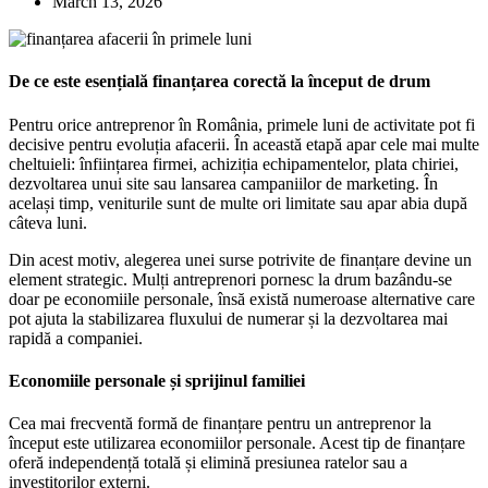
March 13, 2026
De ce este esențială finanțarea corectă la început de drum
Pentru orice antreprenor în România, primele luni de activitate pot fi
decisive pentru evoluția afacerii. În această etapă apar cele mai multe
cheltuieli: înființarea firmei, achiziția echipamentelor, plata chiriei,
dezvoltarea unui site sau lansarea campaniilor de marketing. În
același timp, veniturile sunt de multe ori limitate sau apar abia după
câteva luni.
Din acest motiv, alegerea unei surse potrivite de finanțare devine un
element strategic. Mulți antreprenori pornesc la drum bazându-se
doar pe economiile personale, însă există numeroase alternative care
pot ajuta la stabilizarea fluxului de numerar și la dezvoltarea mai
rapidă a companiei.
Economiile personale și sprijinul familiei
Cea mai frecventă formă de finanțare pentru un antreprenor la
început este utilizarea economiilor personale. Acest tip de finanțare
oferă independență totală și elimină presiunea ratelor sau a
investitorilor externi.