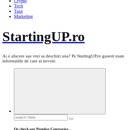
Crypto
Tech
Taxe
Marketing
StartingUP.ro
Ai o afacere sau vrei sa deschizi una? Pe StartingUP.ro gasesti toate
informatiile de care ai nevoie.
Search
for:
Or check our Popular Categories...