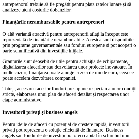
antreprenorul trebuie să fie pregătit pentru plata ratelor lunare și să
analizeze atent costurile dobânzilor.
Finanțările nerambursabile pentru antreprenori
O altă variantă atractivă pentru antreprenorii aflați la început este
reprezentată de finanțările nerambursabile. Acestea sunt disponibile
prin programe guvernamentale sau fonduri europene și pot acoperi o
parte semnificativă din investițiile inițiale.
Granturile sunt deosebit de utile pentru achiziția de echipamente,
digitalizarea afacerilor sau dezvoltarea unor proiecte inovatoare. În
multe cazuri, finanțarea poate ajunge la zeci de mii de euro, ceea ce
poate accelera dezvoltarea companiei.
Totuși, accesarea acestor fonduri presupune respectarea unor condiții
stricte, elaborarea unui plan de afaceri detaliat și respectarea unor
etape administrative.
Investitorii privați și business angels
Pentru ideile de afaceri cu potențial de creștere rapidă, investitorii
privați pot reprezenta o soluție eficientă de finanțare. Business
angels sau fondurile de investiții pot oferi capital în schimbul unui