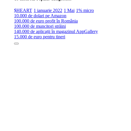
$HEART
1 ianuarie 2022
1 Mai
1% micro
10.000 de dolari pe Amazon
100.000 de euro profit în România
100.000 de muncitori străini
140.000 de aplicații în magazinul AppGallery
15.000 de euro pentru tineri