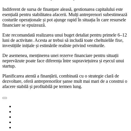
Indiferent de sursa de finanțare aleasă, gestionarea capitalului este
esențială pentru stabilitatea afacerii. Mulți antreprenori subestimează
costurile operaționale și pot ajunge rapid în situația în care resursele
financiare se epuizează.
Este recomandată realizarea unui buget detaliat pentru primele 6–12
luni de activitate. Acesta ar trebui să includă toate cheltuielile fixe,
investițiile inițiale și estimările realiste privind veniturile.
De asemenea, menținerea unei rezerve financiare pentru situații
neprevăzute poate face diferența între supraviețuirea și eșecul unui
startup.
Planificarea atentă a finanțării, combinată cu o strategie clară de
dezvoltare, oferă antreprenorilor șanse mult mai mari de a construi o
afacere stabilă și profitabilă pe termen lung.