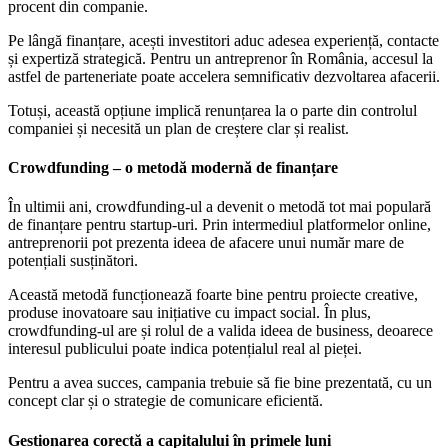
procent din companie.
Pe lângă finanțare, acești investitori aduc adesea experiență, contacte
și expertiză strategică. Pentru un antreprenor în România, accesul la
astfel de parteneriate poate accelera semnificativ dezvoltarea afacerii.
Totuși, această opțiune implică renunțarea la o parte din controlul
companiei și necesită un plan de creștere clar și realist.
Crowdfunding – o metodă modernă de finanțare
În ultimii ani, crowdfunding-ul a devenit o metodă tot mai populară
de finanțare pentru startup-uri. Prin intermediul platformelor online,
antreprenorii pot prezenta ideea de afacere unui număr mare de
potențiali susținători.
Această metodă funcționează foarte bine pentru proiecte creative,
produse inovatoare sau inițiative cu impact social. În plus,
crowdfunding-ul are și rolul de a valida ideea de business, deoarece
interesul publicului poate indica potențialul real al pieței.
Pentru a avea succes, campania trebuie să fie bine prezentată, cu un
concept clar și o strategie de comunicare eficientă.
Gestionarea corectă a capitalului în primele luni