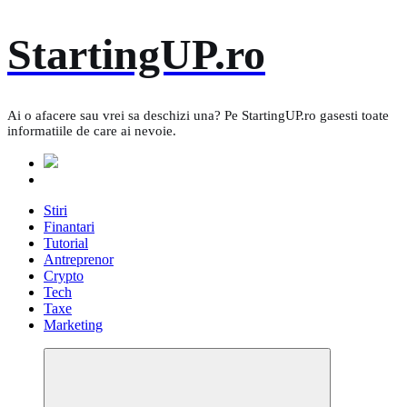
Skip
StartingUP.ro
to
content
Ai o afacere sau vrei sa deschizi una? Pe StartingUP.ro gasesti toate
informatiile de care ai nevoie.
Stiri
Finantari
Tutorial
Antreprenor
Crypto
Tech
Taxe
Marketing