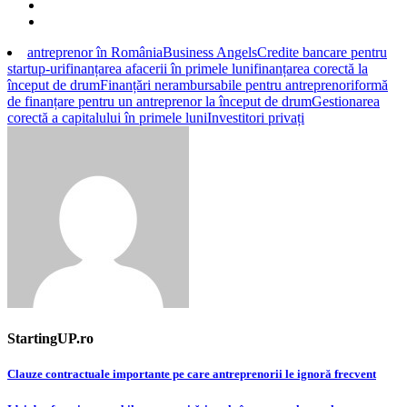
antreprenor în România
Business Angels
Credite bancare pentru
startup-uri
finanțarea afacerii în primele luni
finanțarea corectă la
început de drum
Finanțări nerambursabile pentru antreprenori
formă
de finanțare pentru un antreprenor la început de drum
Gestionarea
corectă a capitalului în primele luni
Investitori privați
StartingUP.ro
Post
Clauze contractuale importante pe care antreprenorii le ignoră frecvent
navigation