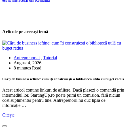
economic actual din România
Articole pe aceeași temă
Antreprenoriat
,
Tutorial
August 4, 2026
8 minutes Read
Cărți de business ieftine: cum îți construiești o bibliotecă utilă cu buget redus
Acest articol conține linkuri de afiliere. Dacă plasezi o comandă prin
intermediul lor, StartingUp.ro poate primi un comision, fără niciun
cost suplimentar pentru tine. Antreprenorii nu duc lipsă de
informație.…
Citește