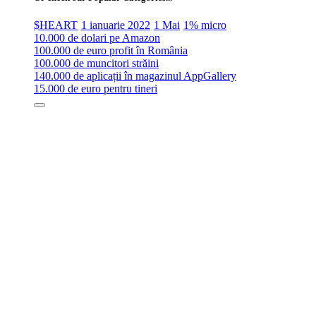
$HEART
1 ianuarie 2022
1 Mai
1% micro
10.000 de dolari pe Amazon
100.000 de euro profit în România
100.000 de muncitori străini
140.000 de aplicații în magazinul AppGallery
15.000 de euro pentru tineri