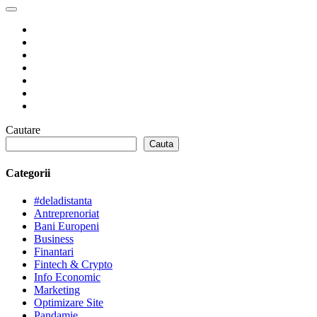
Cautare
Cauta
Categorii
#deladistanta
Antreprenoriat
Bani Europeni
Business
Finantari
Fintech & Crypto
Info Economic
Marketing
Optimizare Site
Pandamie