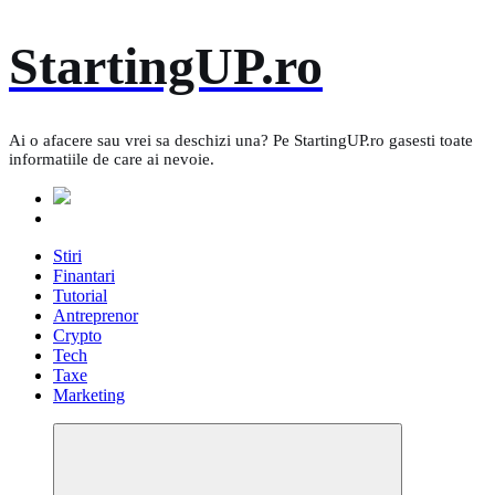
Skip
StartingUP.ro
to
content
Ai o afacere sau vrei sa deschizi una? Pe StartingUP.ro gasesti toate
informatiile de care ai nevoie.
Stiri
Finantari
Tutorial
Antreprenor
Crypto
Tech
Taxe
Marketing