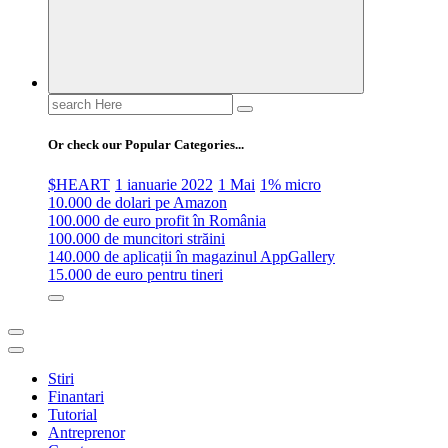
Search
for:
Or check our Popular Categories...
$HEART
1 ianuarie 2022
1 Mai
1% micro
10.000 de dolari pe Amazon
100.000 de euro profit în România
100.000 de muncitori străini
140.000 de aplicații în magazinul AppGallery
15.000 de euro pentru tineri
Stiri
Finantari
Tutorial
Antreprenor