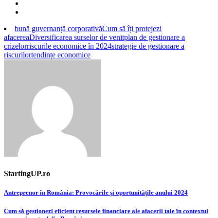
bună guvernanță corporativă
Cum să îți protejezi
afacerea
Diversificarea surselor de venit
plan de gestionare a
crizelor
riscurile economice în 2024
strategie de gestionare a
riscurilor
tendințe economice
StartingUP.ro
Post
Antreprenor în România: Provocările și oportunitățile anului 2024
navigation
Cum să gestionezi eficient resursele financiare ale afacerii tale în contextul