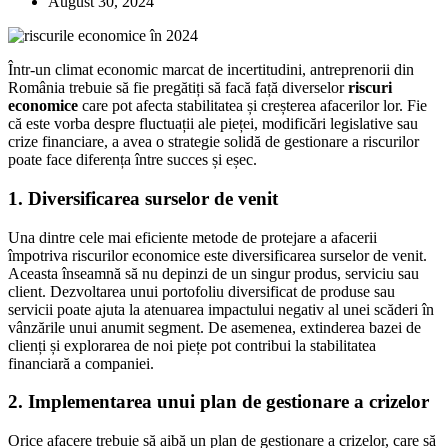
August 30, 2024
Într-un climat economic marcat de incertitudini, antreprenorii din
România trebuie să fie pregătiți să facă față diverselor
riscuri
economice
care pot afecta stabilitatea și creșterea afacerilor lor. Fie
că este vorba despre fluctuații ale pieței, modificări legislative sau
crize financiare, a avea o strategie solidă de gestionare a riscurilor
poate face diferența între succes și eșec.
1.
Diversificarea surselor de venit
Una dintre cele mai eficiente metode de protejare a afacerii
împotriva riscurilor economice este diversificarea surselor de venit.
Aceasta înseamnă să nu depinzi de un singur produs, serviciu sau
client. Dezvoltarea unui portofoliu diversificat de produse sau
servicii poate ajuta la atenuarea impactului negativ al unei scăderi în
vânzările unui anumit segment. De asemenea, extinderea bazei de
clienți și explorarea de noi piețe pot contribui la stabilitatea
financiară a companiei.
2.
Implementarea unui plan de gestionare a crizelor
Orice afacere trebuie să aibă un plan de gestionare a crizelor, care să