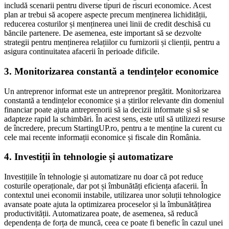
includă scenarii pentru diverse tipuri de riscuri economice. Acest
plan ar trebui să acopere aspecte precum menținerea lichidității,
reducerea costurilor și menținerea unei linii de credit deschisă cu
băncile partenere. De asemenea, este important să se dezvolte
strategii pentru menținerea relațiilor cu furnizorii și clienții, pentru a
asigura continuitatea afacerii în perioade dificile.
3.
Monitorizarea constantă a tendințelor economice
Un antreprenor informat este un antreprenor pregătit. Monitorizarea
constantă a tendințelor economice și a știrilor relevante din domeniul
financiar poate ajuta antreprenorii să ia decizii informate și să se
adapteze rapid la schimbări. În acest sens, este util să utilizezi resurse
de încredere, precum StartingUP.ro, pentru a te menține la curent cu
cele mai recente informații economice și fiscale din România.
4.
Investiții în tehnologie și automatizare
Investițiile în tehnologie și automatizare nu doar că pot reduce
costurile operaționale, dar pot și îmbunătăți eficiența afacerii. În
contextul unei economii instabile, utilizarea unor soluții tehnologice
avansate poate ajuta la optimizarea proceselor și la îmbunătățirea
productivității. Automatizarea poate, de asemenea, să reducă
dependența de forța de muncă, ceea ce poate fi benefic în cazul unei