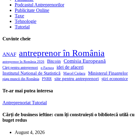
Podcastul Antreprenorilor
Publicitate Online
Taxe
Tehnologie
Tutorial
Cuvinte cheie
antreprenor în România
ANAF
Comisia Europeană
Bitcoin
antreprenor în România 2026
idei de afaceri
Cărți pentru antreprenori
e-Factura
Institutul Național de Statistică
Ministerul Finanțelor
Marcel Ciolacu
site pentru antreprenori
știri economice
piața muncii din România
PNRR
Te-ar mai putea interesa
Antreprenoriat
Tutorial
Cărți de business ieftine: cum îți construiești o bibliotecă utilă cu
buget redus
August 4, 2026