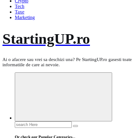
Crypto
Tech
Taxe
Marketing
StartingUP.ro
Ai o afacere sau vrei sa deschizi una? Pe StartingUP.ro gasesti toate
informatiile de care ai nevoie.
Search
for:
Or check our Popular Categories...