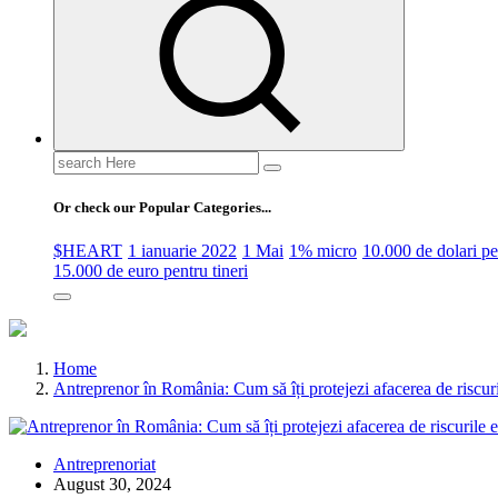
Search
for:
Or check our Popular Categories...
$HEART
1 ianuarie 2022
1 Mai
1% micro
10.000 de dolari 
15.000 de euro pentru tineri
Home
Antreprenor în România: Cum să îți protejezi afacerea de riscu
Antreprenoriat
August 30, 2024