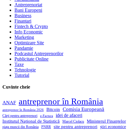
Antreprenoriat
Bani Europeni
Business
Finantari
Fintech & Crypto
Info Economic
Marketing
Optimizare Site
Pandamie
Podcastul Antreprenorilor
Publicitate Online
Taxe
Tehnologie
Tutorial
Cuvinte cheie
antreprenor în România
ANAF
Comisia Europeană
Bitcoin
antreprenor în România 2026
idei de afaceri
Cărți pentru antreprenori
e-Factura
Institutul Național de Statistică
Ministerul Finanțelor
Marcel Ciolacu
site pentru antreprenori
știri economice
piața muncii din România
PNRR