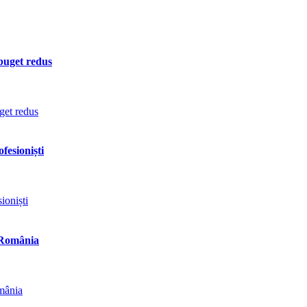
 buget redus
fesioniști
n România