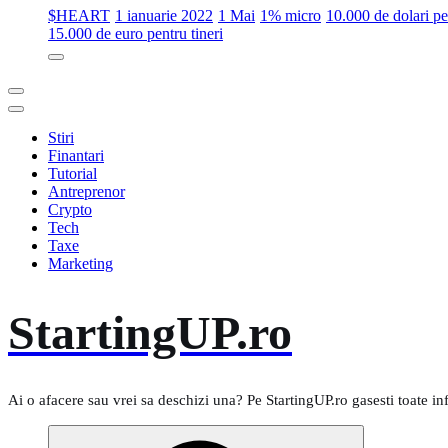
$HEART
1 ianuarie 2022
1 Mai
1% micro
10.000 de dolari 
15.000 de euro pentru tineri
Stiri
Finantari
Tutorial
Antreprenor
Crypto
Tech
Taxe
Marketing
StartingUP.ro
Ai o afacere sau vrei sa deschizi una? Pe StartingUP.ro gasesti toate in