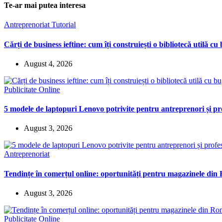
Te-ar mai putea interesa
Antreprenoriat
Tutorial
Cărți de business ieftine: cum îți construiești o bibliotecă utilă cu
August 4, 2026
Publicitate Online
5 modele de laptopuri Lenovo potrivite pentru antreprenori și pro
August 3, 2026
Antreprenoriat
Tendințe în comerțul online: oportunități pentru magazinele di
August 3, 2026
Publicitate Online