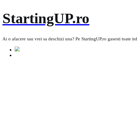
Skip
StartingUP.ro
to
content
Ai o afacere sau vrei sa deschizi una? Pe StartingUP.ro gasesti toate in