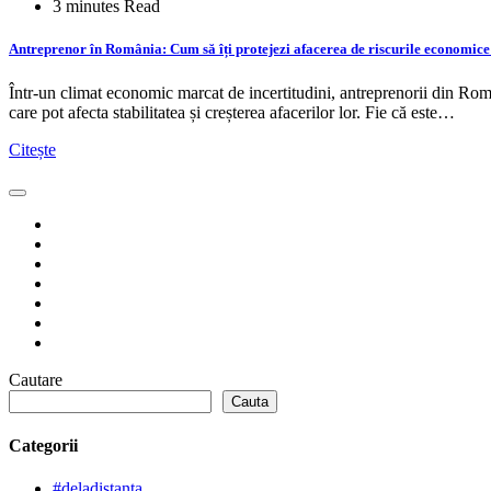
3 minutes Read
Antreprenor în România: Cum să îți protejezi afacerea de riscurile economice
Într-un climat economic marcat de incertitudini, antreprenorii din Român
care pot afecta stabilitatea și creșterea afacerilor lor. Fie că este…
Citește
Cautare
Cauta
Categorii
#deladistanta