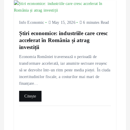
i
g
Info Economic
May 15, 2026
6 minutes Read
a
Știri economice: industriile care cresc
accelerat în România și atrag
t
investiții
i
Economia României traversează o perioadă de
transformare accelerată, iar anumite sectoare reușesc
o
să se dezvolte într-un ritm peste media pieței. În ciuda
incertitudinilor fiscale, a costurilor mai mari de
n
finanțare…
Citește