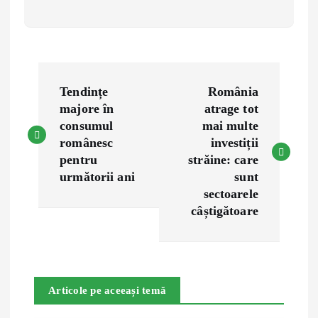
P
Tendințe
România
o
majore în
atrage tot
consumul
mai multe
s
românesc
investiții
pentru
străine: care
t
următorii ani
sunt
sectoarele
n
câștigătoare
a
v
Articole pe aceeași temă