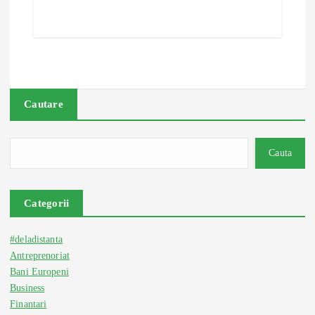
Cautare
Cauta
Categorii
#deladistanta
Antreprenoriat
Bani Europeni
Business
Finantari