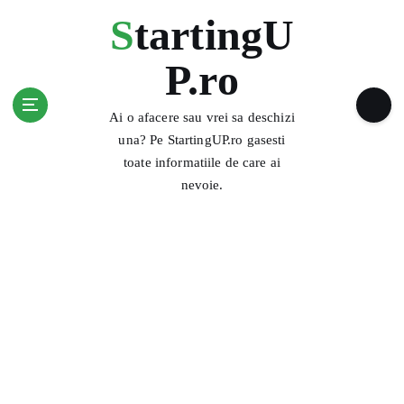
S
StartingU
k
i
P.ro
p
t
o
Ai o afacere sau vrei sa deschizi
c
una? Pe StartingUP.ro gasesti
o
toate informatiile de care ai
n
nevoie.
t
e
n
t