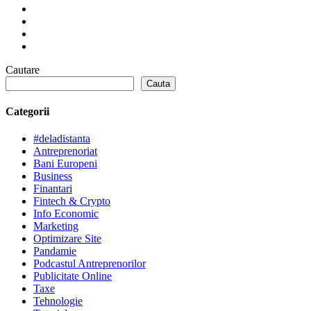
Cautare
Cauta
Categorii
#deladistanta
Antreprenoriat
Bani Europeni
Business
Finantari
Fintech & Crypto
Info Economic
Marketing
Optimizare Site
Pandamie
Podcastul Antreprenorilor
Publicitate Online
Taxe
Tehnologie