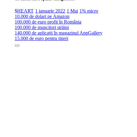
$HEART
1 ianuarie 2022
1 Mai
1% micro
10.000 de dolari pe Amazon
100.000 de euro profit în România
100.000 de muncitori străini
140.000 de aplicații în magazinul AppGallery
15.000 de euro pentru tineri