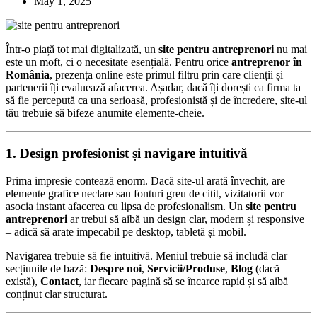
May 1, 2025
Într-o piață tot mai digitalizată, un
site pentru antreprenori
nu mai
este un moft, ci o necesitate esențială. Pentru orice
antreprenor în
România
, prezența online este primul filtru prin care clienții și
partenerii îți evaluează afacerea. Așadar, dacă îți dorești ca firma ta
să fie percepută ca una serioasă, profesionistă și de încredere, site-ul
tău trebuie să bifeze anumite elemente-cheie.
1. Design profesionist și navigare intuitivă
Prima impresie contează enorm. Dacă site-ul arată învechit, are
elemente grafice neclare sau fonturi greu de citit, vizitatorii vor
asocia instant afacerea cu lipsa de profesionalism. Un
site pentru
antreprenori
ar trebui să aibă un design clar, modern și responsive
– adică să arate impecabil pe desktop, tabletă și mobil.
Navigarea trebuie să fie intuitivă. Meniul trebuie să includă clar
secțiunile de bază:
Despre noi
,
Servicii/Produse
,
Blog
(dacă
există),
Contact
, iar fiecare pagină să se încarce rapid și să aibă
conținut clar structurat.