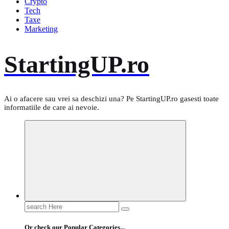
Crypto
Tech
Taxe
Marketing
StartingUP.ro
Ai o afacere sau vrei sa deschizi una? Pe StartingUP.ro gasesti toate
informatiile de care ai nevoie.
Search
for:
Or check our Popular Categories...