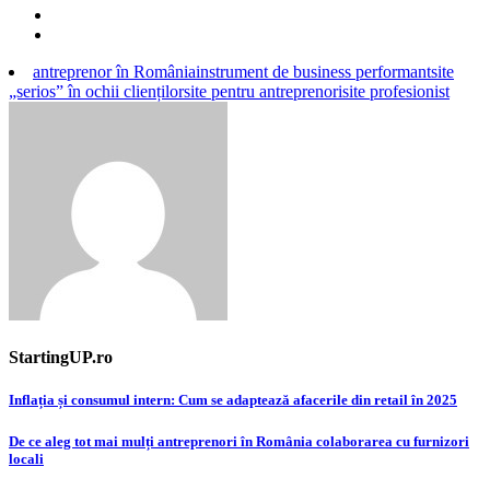
antreprenor în România
instrument de business performant
site
„serios” în ochii clienților
site pentru antreprenori
site profesionist
StartingUP.ro
Post
Inflația și consumul intern: Cum se adaptează afacerile din retail în 2025
navigation
De ce aleg tot mai mulți antreprenori în România colaborarea cu furnizori
locali