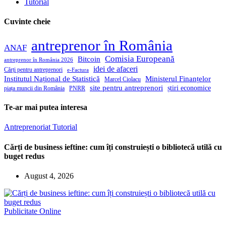
Tutorial
Cuvinte cheie
antreprenor în România
ANAF
Comisia Europeană
Bitcoin
antreprenor în România 2026
idei de afaceri
Cărți pentru antreprenori
e-Factura
Institutul Național de Statistică
Ministerul Finanțelor
Marcel Ciolacu
site pentru antreprenori
știri economice
piața muncii din România
PNRR
Te-ar mai putea interesa
Antreprenoriat
Tutorial
Cărți de business ieftine: cum îți construiești o bibliotecă utilă cu
buget redus
August 4, 2026
Publicitate Online