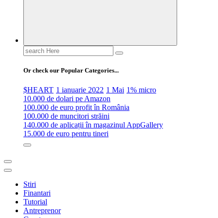
Search
for:
Or check our Popular Categories...
$HEART
1 ianuarie 2022
1 Mai
1% micro
10.000 de dolari pe Amazon
100.000 de euro profit în România
100.000 de muncitori străini
140.000 de aplicații în magazinul AppGallery
15.000 de euro pentru tineri
Stiri
Finantari
Tutorial
Antreprenor