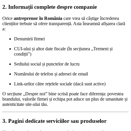
2. Informații complete despre companie
Orice
antreprenor în România
care vrea să câștige încrederea
clienților trebuie să ofere transparență. Asta înseamnă afișarea clară
a:
Denumirii firmei
CUI-ului și altor date fiscale (în secțiunea „Termeni și
condiții”)
Sediului social și punctelor de lucru
Numărului de telefon și adresei de email
Link-urilor către rețelele sociale (dacă sunt active)
O secțiune „Despre noi” bine scrisă poate face diferența: povestea
brandului, valorile firmei și echipa pot aduce un plus de umanitate și
autenticitate site-ului tău.
3. Pagini dedicate serviciilor sau produselor