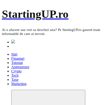
Skip
StartingUP.ro
to
content
Ai o afacere sau vrei sa deschizi una? Pe StartingUP.ro gasesti toate
informatiile de care ai nevoie.
Stiri
Finantari
Tutorial
Antreprenor
Crypto
Tech
Taxe
Marketing