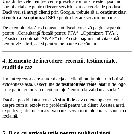
Una dintre cele mai frecvente greșeli ale unui site este lipsa unor
pagini detaliate pentru fiecare serviciu sau categorie de produse.
Dacă vrei să atragi clienți prin Google, trebuie să ai
conținut clar,
structurat și optimizat SEO
pentru fiecare serviciu în parte.
De exemplu, dacă ești consultant fiscal, creează pagini separate
pentru „Consultanță fiscală pentru PFA”, „Optimizare TVA”,
„Asistență controale ANAF” etc. Aceste pagini sunt vitale atât
pentru vizitatori, cât și pentru motoarele de căutare.
4. Elemente de încredere: recenzii, testimoniale,
studii de caz
Un antreprenor care a lucrat deja cu clienți mulțumiți ar trebui să
evidențieze asta. O secțiune de
testimoniale reale
, alături de logo-
urile partenerilor sau clienților, ajută enorm la validarea socială.
Dacă ai posibilitatea, creează
studii de caz
cu exemple concrete
despre cum ai rezolvat o problemă pentru un client. Acestea arată
expertiză și demonstrează valoarea serviciilor tale fără să sune ca o
reclamă.
5. Blog cu articole utile pentru publicul țintă