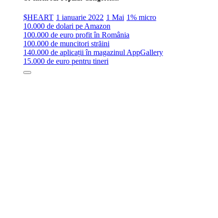
$HEART
1 ianuarie 2022
1 Mai
1% micro
10.000 de dolari pe Amazon
100.000 de euro profit în România
100.000 de muncitori străini
140.000 de aplicații în magazinul AppGallery
15.000 de euro pentru tineri