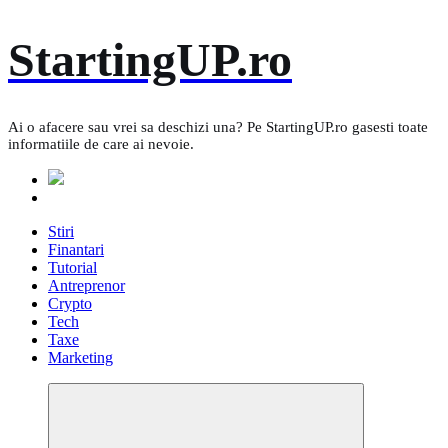
Skip
StartingUP.ro
to
content
Ai o afacere sau vrei sa deschizi una? Pe StartingUP.ro gasesti toate
informatiile de care ai nevoie.
Stiri
Finantari
Tutorial
Antreprenor
Crypto
Tech
Taxe
Marketing