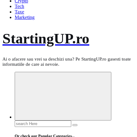
Crypto
Tech
Taxe
Marketing
StartingUP.ro
Ai o afacere sau vrei sa deschizi una? Pe StartingUP.ro gasesti toate
informatiile de care ai nevoie.
Search
for:
Or check our Popular Categories...