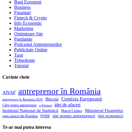
Bani Europeni
Business
Finantari
Fintech & Crypto
Info Economic
Marketing
Optimizare Site
Pandamie
Podcastul Antreprenorilor
Publicitate Online
Taxe
Tehnologie
Tutorial
Cuvinte cheie
antreprenor în România
ANAF
Comisia Europeană
Bitcoin
antreprenor în România 2026
idei de afaceri
Cărți pentru antreprenori
e-Factura
Institutul Național de Statistică
Ministerul Finanțelor
Marcel Ciolacu
site pentru antreprenori
știri economice
piața muncii din România
PNRR
Te-ar mai putea interesa