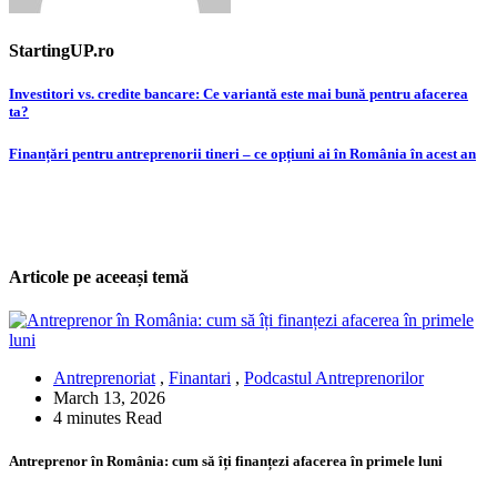
StartingUP.ro
Post
Investitori vs. credite bancare: Ce variantă este mai bună pentru afacerea
ta?
navigation
Finanțări pentru antreprenorii tineri – ce opțiuni ai în România în acest an
Articole pe aceeași temă
Antreprenoriat
,
Finantari
,
Podcastul Antreprenorilor
March 13, 2026
4 minutes Read
Antreprenor în România: cum să îți finanțezi afacerea în primele luni