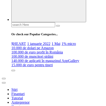
Search
for:
Or check our Popular Categories...
$HEART
1 ianuarie 2022
1 Mai
1% micro
10.000 de dolari pe Amazon
100.000 de euro profit în România
100.000 de muncitori străini
140.000 de aplicații în magazinul AppGallery
15.000 de euro pentru tineri
Stiri
Finantari
Tutorial
Antreprenor