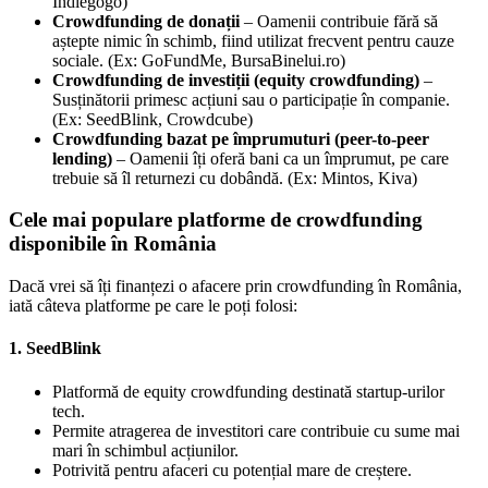
Indiegogo)
Crowdfunding de donații
– Oamenii contribuie fără să
aștepte nimic în schimb, fiind utilizat frecvent pentru cauze
sociale. (Ex: GoFundMe, BursaBinelui.ro)
Crowdfunding de investiții (equity crowdfunding)
–
Susținătorii primesc acțiuni sau o participație în companie.
(Ex: SeedBlink, Crowdcube)
Crowdfunding bazat pe împrumuturi (peer-to-peer
lending)
– Oamenii îți oferă bani ca un împrumut, pe care
trebuie să îl returnezi cu dobândă. (Ex: Mintos, Kiva)
Cele mai populare platforme de crowdfunding
disponibile în România
Dacă vrei să îți finanțezi o afacere prin crowdfunding în România,
iată câteva platforme pe care le poți folosi:
1. SeedBlink
Platformă de equity crowdfunding destinată startup-urilor
tech.
Permite atragerea de investitori care contribuie cu sume mai
mari în schimbul acțiunilor.
Potrivită pentru afaceri cu potențial mare de creștere.