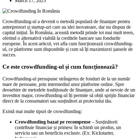
March 17, 2025
Crowdfunding-ul a devenit o metodă populară de finanțare pentru
antreprenori și startup-uri care au idei inovatoare, dar nu dispun de
capital inițial. În România, această metodă prinde tot mai mult teren,
oferind o alternativă viabilă la creditele bancare sau fondurile
europene. În acest articol, vei afla cum funcționează crowdfunding-
ul, ce platforme sunt disponibile și cum să îți maximizezi șansele de
succes.
Ce este crowdfunding-ul și cum funcționează?
Crowdfunding-ul presupune strângerea de fonduri de la un număr
mare de persoane, prin intermediul unor platforme online. Spre
deosebire de metodele tradiționale de finanțare, unde ai nevoie de un
investitor major, crowdfunding-ul îți permite să obții sprijin financiar
direct de la consumatori sau susținători ai proiectului tău.
Există mai multe tipuri de crowdfunding:
Crowdfunding bazat pe recompense
– Susținătorii
contribuie financiar și primesc în schimb un produs, un
serviciu sau un beneficiu exclusiv. (Ex: Kickstarter,