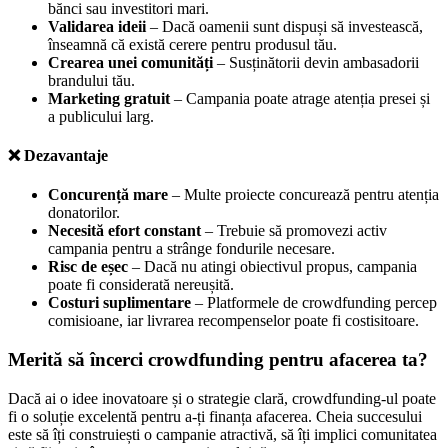
bănci sau investitori mari.
Validarea ideii
– Dacă oamenii sunt dispuși să investească,
înseamnă că există cerere pentru produsul tău.
Crearea unei comunități
– Susținătorii devin ambasadorii
brandului tău.
Marketing gratuit
– Campania poate atrage atenția presei și
a publicului larg.
❌
Dezavantaje
Concurență mare
– Multe proiecte concurează pentru atenția
donatorilor.
Necesită efort constant
– Trebuie să promovezi activ
campania pentru a strânge fondurile necesare.
Risc de eșec
– Dacă nu atingi obiectivul propus, campania
poate fi considerată nereușită.
Costuri suplimentare
– Platformele de crowdfunding percep
comisioane, iar livrarea recompenselor poate fi costisitoare.
Merită să încerci crowdfunding pentru afacerea ta?
Dacă ai o idee inovatoare și o strategie clară, crowdfunding-ul poate
fi o soluție excelentă pentru a-ți finanța afacerea. Cheia succesului
este să îți construiești o campanie atractivă, să îți implici comunitatea