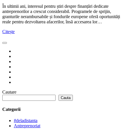
În ultimii ani, interesul pentru știri despre finanțări dedicate
antreprenorilor a crescut considerabil. Programele de sprijin,
granturile nerambursabile și fondurile europene oferă oportunități
reale pentru dezvoltarea afacerilor, însă accesarea lor…
Citește
Cautare
Cauta
Categorii
#deladistanta
Antreprenoriat