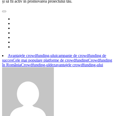
și să fii activ în promovarea proiectului tău.
Avantajele crowdfunding-ului
campanie de crowdfunding de
succes
Cele mai populare platforme de crowdfunding
Crowdfunding
în România
Crowdfunding-ul
dezavantajele crowdfunding-ului