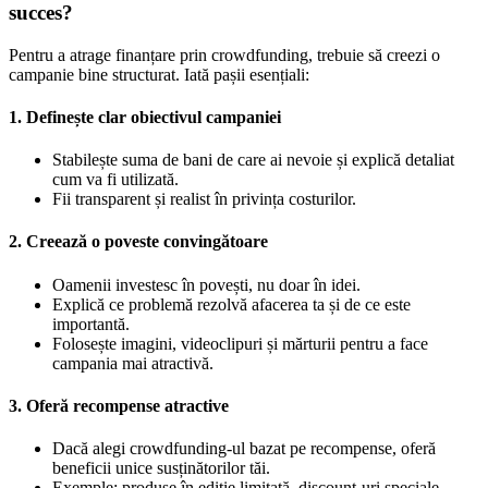
succes?
Pentru a atrage finanțare prin crowdfunding, trebuie să creezi o
campanie bine structurat. Iată pașii esențiali:
1. Definește clar obiectivul campaniei
Stabilește suma de bani de care ai nevoie și explică detaliat
cum va fi utilizată.
Fii transparent și realist în privința costurilor.
2. Creează o poveste convingătoare
Oamenii investesc în povești, nu doar în idei.
Explică ce problemă rezolvă afacerea ta și de ce este
importantă.
Folosește imagini, videoclipuri și mărturii pentru a face
campania mai atractivă.
3. Oferă recompense atractive
Dacă alegi crowdfunding-ul bazat pe recompense, oferă
beneficii unice susținătorilor tăi.
Exemple: produse în ediție limitată, discount-uri speciale,