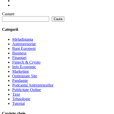
Cautare
Cauta
Categorii
#deladistanta
Antreprenoriat
Bani Europeni
Business
Finantari
Fintech & Crypto
Info Economic
Marketing
Optimizare Site
Pandamie
Podcastul Antreprenorilor
Publicitate Online
Taxe
Tehnologie
Tutorial
Cuvinte cheie