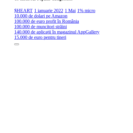
$HEART
1 ianuarie 2022
1 Mai
1% micro
10.000 de dolari pe Amazon
100.000 de euro profit în România
100.000 de muncitori străini
140.000 de aplicații în magazinul AppGallery
15.000 de euro pentru tineri