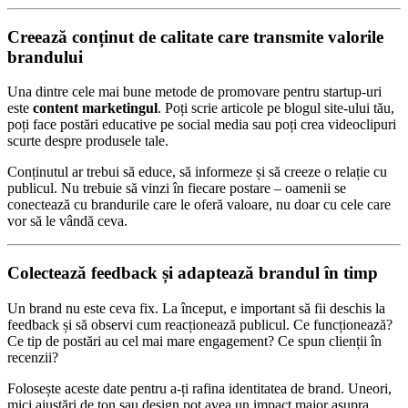
Creează conținut de calitate care transmite valorile
brandului
Una dintre cele mai bune metode de promovare pentru startup-uri
este
content marketingul
. Poți scrie articole pe blogul site-ului tău,
poți face postări educative pe social media sau poți crea videoclipuri
scurte despre produsele tale.
Conținutul ar trebui să educe, să informeze și să creeze o relație cu
publicul. Nu trebuie să vinzi în fiecare postare – oamenii se
conectează cu brandurile care le oferă valoare, nu doar cu cele care
vor să le vândă ceva.
Colectează feedback și adaptează brandul în timp
Un brand nu este ceva fix. La început, e important să fii deschis la
feedback și să observi cum reacționează publicul. Ce funcționează?
Ce tip de postări au cel mai mare engagement? Ce spun clienții în
recenzii?
Folosește aceste date pentru a-ți rafina identitatea de brand. Uneori,
mici ajustări de ton sau design pot avea un impact major asupra