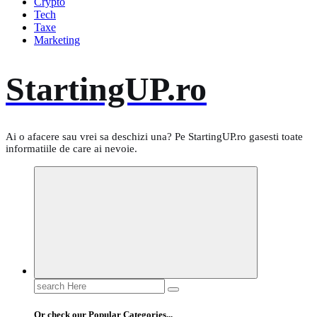
Crypto
Tech
Taxe
Marketing
StartingUP.ro
Ai o afacere sau vrei sa deschizi una? Pe StartingUP.ro gasesti toate
informatiile de care ai nevoie.
Search
for:
Or check our Popular Categories...