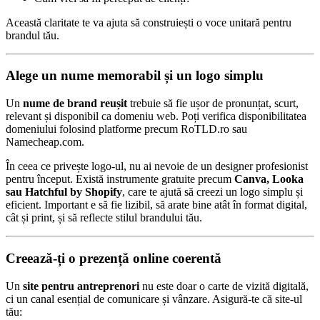
Această claritate te va ajuta să construiești o voce unitară pentru
brandul tău.
Alege un nume memorabil și un logo simplu
Un
nume de brand reușit
trebuie să fie ușor de pronunțat, scurt,
relevant și disponibil ca domeniu web. Poți verifica disponibilitatea
domeniului folosind platforme precum RoTLD.ro sau
Namecheap.com.
În ceea ce privește logo-ul, nu ai nevoie de un designer profesionist
pentru început. Există instrumente gratuite precum
Canva, Looka
sau Hatchful by Shopify
, care te ajută să creezi un logo simplu și
eficient. Important e să fie lizibil, să arate bine atât în format digital,
cât și print, și să reflecte stilul brandului tău.
Creează-ți o prezență online coerentă
Un
site pentru antreprenori
nu este doar o carte de vizită digitală,
ci un canal esențial de comunicare și vânzare. Asigură-te că site-ul
tău: