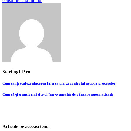
construire a brandului
StartingUP.ro
Post
Cum să îți scalezi afacerea fără să pierzi controlul asupra proceselor
navigation
Cum să-ți transformi site-ul într-o unealtă de vânzare automatizată
Articole pe aceeași temă