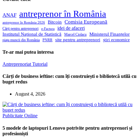
antreprenor în România
ANAF
Comisia Europeană
Bitcoin
antreprenor în România 2026
idei de afaceri
Cărți pentru antreprenori
e-Factura
Institutul Național de Statistică
Ministerul Finanțelor
Marcel Ciolacu
site pentru antreprenori
știri economice
piața muncii din România
PNRR
Te-ar mai putea interesa
Antreprenoriat
Tutorial
Cărți de business ieftine: cum îți construiești o bibliotecă utilă cu
buget redus
August 4, 2026
Publicitate Online
5 modele de laptopuri Lenovo potrivite pentru antreprenori și
profesioniști