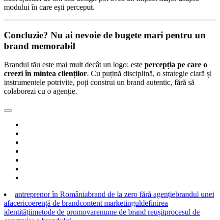
modului în care ești perceput.
Concluzie? Nu ai nevoie de bugete mari pentru un
brand memorabil
Brandul tău este mai mult decât un logo: este
percepția pe care o
creezi în mintea clienților
. Cu puțină disciplină, o strategie clară și
instrumentele potrivite, poți construi un brand autentic, fără să
colaborezi cu o agenție.
antreprenor în România
brand de la zero fără agenție
brandul unei
afaceri
coerență de brand
content marketingul
definirea
identității
metode de promovare
nume de brand reușit
procesul de