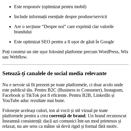
Este responsiv (optimizat pentru mobil)
Include informații esențiale despre produse/servicii
Are o secțiune “Despre noi” care exprimă clar valorile
brandului
Este optimizat SEO pentru a fi ușor de găsit în Google
Poți construi un site ușor folosind platforme precum WordPress, Wix
sau Webflow.
Setează-ți canalele de social media relevante
Nu e nevoie să fii prezent pe toate platformele, ci doar acolo unde
este publicul tău. Pentru B2C (Business to Consumer), Instagram,
Facebook și TikTok pot fi eficiente. Pentru B2B, LinkedIn și
YouTube aduc rezultate mai bune.
Folosește aceleași culori, ton al vocii și stil vizual pe toate
platformele pentru a crea
coerență de brand
. Un brand recunoscut
înseamnă consistență: dacă azi comunici într-un mod prietenos și
relaxat, nu are sens ca mâine să devii rigid și formal fără motiv.