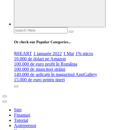
Search
for:
Or check our Popular Categories...
$HEART
1 ianuarie 2022
1 Mai
1% micro
10.000 de dolari pe Amazon
100.000 de euro profit în România
100.000 de muncitori străini
140.000 de aplicații în magazinul AppGallery
15.000 de euro pentru tineri
Stiri
Finantari
Tutorial
Antreprenor