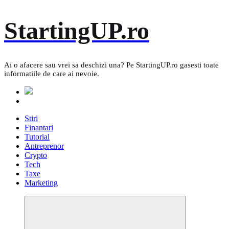
Skip
StartingUP.ro
to
content
Ai o afacere sau vrei sa deschizi una? Pe StartingUP.ro gasesti toate
informatiile de care ai nevoie.
Stiri
Finantari
Tutorial
Antreprenor
Crypto
Tech
Taxe
Marketing