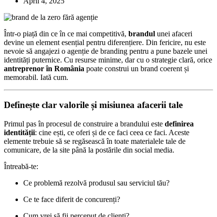
April 4, 2025
Într-o piață din ce în ce mai competitivă,
brandul
unei afaceri
devine un element esențial pentru diferențiere. Din fericire, nu este
nevoie să angajezi o agenție de branding pentru a pune bazele unei
identități puternice. Cu resurse minime, dar cu o strategie clară, orice
antreprenor în România
poate construi un brand coerent și
memorabil. Iată cum.
Definește clar valorile și misiunea afacerii tale
Primul pas în procesul de construire a brandului este
definirea
identității
: cine ești, ce oferi și de ce faci ceea ce faci. Aceste
elemente trebuie să se regăsească în toate materialele tale de
comunicare, de la site până la postările din social media.
Întreabă-te:
Ce problemă rezolvă produsul sau serviciul tău?
Ce te face diferit de concurenți?
Cum vrei să fii perceput de clienți?