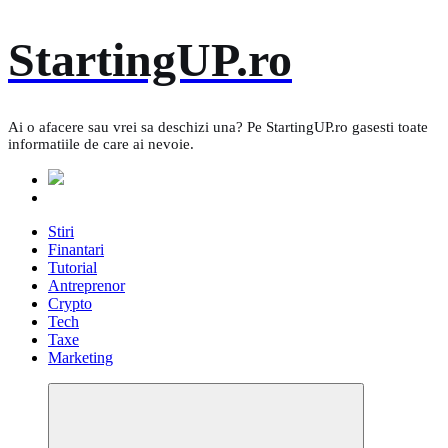
Skip
StartingUP.ro
to
content
Ai o afacere sau vrei sa deschizi una? Pe StartingUP.ro gasesti toate
informatiile de care ai nevoie.
Stiri
Finantari
Tutorial
Antreprenor
Crypto
Tech
Taxe
Marketing