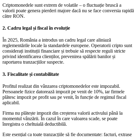
Criptomonedele sunt extrem de volatile – o fluctuație bruscă a
valorii poate genera pierderi majore dacă nu se face conversia rapidă
către RON.
2. Cadru legal și fiscal în evoluție
În 2025, România a introdus un cadru legal care aliniază
reglementările locale la standardele europene. Operatorii cripto sunt
considerați instituții financiare și trebuie să respecte reguli stricte
privind identificarea clienților, prevenirea spălării banilor și
raportarea tranzacțiilor suspecte.
3. Fiscalitate și contabilitate
Profitul realizat din vânzarea criptomonedelor este impozabil.
Persoanele fizice datorează impozit pe venit de 10%, iar firmele
plătesc impozit pe profit sau pe venit, în funcție de regimul fiscal
aplicabil.
Firma nu plătește impozit din creșterea valorii activului până la
momentul vânzării. În cazul în care valoarea scade, se poate
înregistra o cheltuială deductibilă.
Este esențial ca toate tranzacțiile să fie documentate: facturi, extrase