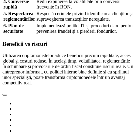
4. Conversie
Redu expunerea la volatilitate prin conversii
rapidă
frecvente în RON.
5. Respectarea
Respectă cerințele privind identificarea clienților și
reglementărilor
supravegherea tranzacțiilor neregulate.
6. Plan de
Implementează politici IT și proceduri clare pentru
securitate
prevenirea fraudei și a pierderii fondurilor.
Beneficii vs riscuri
Utilizarea criptomonedelor aduce beneficii precum rapiditate, acces
global și costuri reduse. În același timp, volatilitatea, reglementările
în schimbare și provocările de ordin fiscal constituie riscuri reale. Un
antreprenor informat, cu politici interne bine definite și cu sprijinul
unor specialiști, poate transforma criptomonedele într-un avantaj
competitiv real.