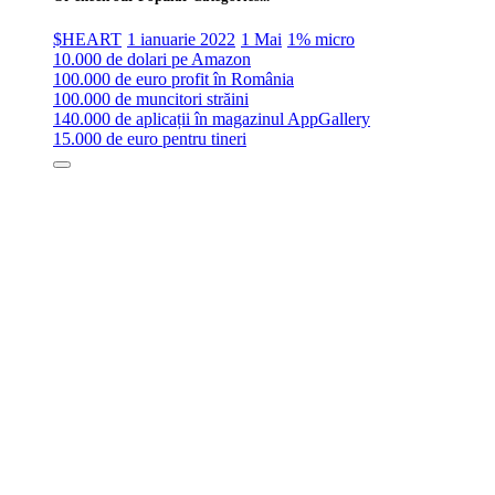
$HEART
1 ianuarie 2022
1 Mai
1% micro
10.000 de dolari pe Amazon
100.000 de euro profit în România
100.000 de muncitori străini
140.000 de aplicații în magazinul AppGallery
15.000 de euro pentru tineri