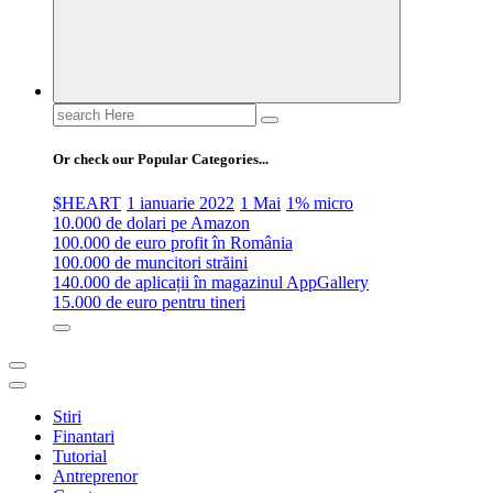
Search
for:
Or check our Popular Categories...
$HEART
1 ianuarie 2022
1 Mai
1% micro
10.000 de dolari pe Amazon
100.000 de euro profit în România
100.000 de muncitori străini
140.000 de aplicații în magazinul AppGallery
15.000 de euro pentru tineri
Stiri
Finantari
Tutorial
Antreprenor