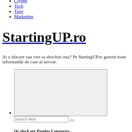
Crypto
Tech
Taxe
Marketing
StartingUP.ro
Ai o afacere sau vrei sa deschizi una? Pe StartingUP.ro gasesti toate
informatiile de care ai nevoie.
Search
for:
Or check our Popular Categories...