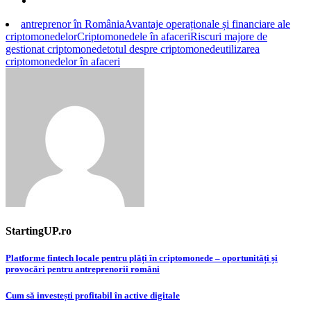
antreprenor în România
Avantaje operaționale și financiare ale
criptomonedelor
Criptomonedele în afaceri
Riscuri majore de
gestionat criptomonede
totul despre criptomonede
utilizarea
criptomonedelor în afaceri
StartingUP.ro
Post
Platforme fintech locale pentru plăți în criptomonede – oportunități și
provocări pentru antreprenorii români
navigation
Cum să investești profitabil în active digitale