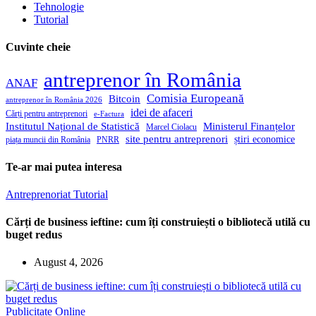
Tehnologie
Tutorial
Cuvinte cheie
antreprenor în România
ANAF
Comisia Europeană
Bitcoin
antreprenor în România 2026
idei de afaceri
Cărți pentru antreprenori
e-Factura
Institutul Național de Statistică
Ministerul Finanțelor
Marcel Ciolacu
site pentru antreprenori
știri economice
piața muncii din România
PNRR
Te-ar mai putea interesa
Antreprenoriat
Tutorial
Cărți de business ieftine: cum îți construiești o bibliotecă utilă cu
buget redus
August 4, 2026
Publicitate Online