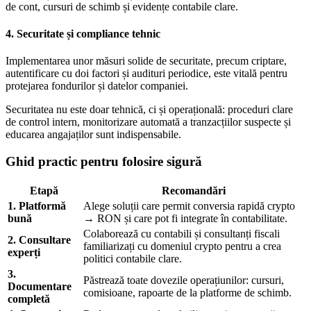
de cont, cursuri de schimb și evidențe contabile clare.
4. Securitate și compliance tehnic
Implementarea unor măsuri solide de securitate, precum criptare,
autentificare cu doi factori și audituri periodice, este vitală pentru
protejarea fondurilor și datelor companiei.
Securitatea nu este doar tehnică, ci și operațională: proceduri clare
de control intern, monitorizare automată a tranzacțiilor suspecte și
educarea angajaților sunt indispensabile.
Ghid practic pentru folosire sigură
Etapă
Recomandări
1. Platformă
Alege soluții care permit conversia rapidă crypto
bună
→ RON și care pot fi integrate în contabilitate.
Colaborează cu contabili și consultanți fiscali
2. Consultare
familiarizați cu domeniul crypto pentru a crea
experți
politici contabile clare.
3.
Păstrează toate dovezile operațiunilor: cursuri,
Documentare
comisioane, rapoarte de la platforme de schimb.
completă