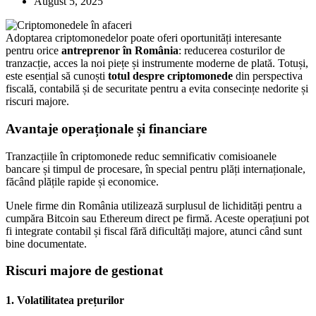
August 5, 2025
Adoptarea criptomonedelor poate oferi oportunități interesante
pentru orice
antreprenor în România
: reducerea costurilor de
tranzacție, acces la noi piețe și instrumente moderne de plată. Totuși,
este esențial să cunoști
totul despre criptomonede
din perspectiva
fiscală, contabilă și de securitate pentru a evita consecințe nedorite și
riscuri majore.
Avantaje operaționale și financiare
Tranzacțiile în criptomonede reduc semnificativ comisioanele
bancare și timpul de procesare, în special pentru plăți internaționale,
făcând plățile rapide și economice.
Unele firme din România utilizează surplusul de lichidități pentru a
cumpăra Bitcoin sau Ethereum direct pe firmă. Aceste operațiuni pot
fi integrate contabil și fiscal fără dificultăți majore, atunci când sunt
bine documentate.
Riscuri majore de gestionat
1. Volatilitatea prețurilor