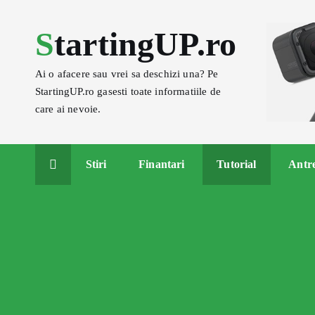
S
k
StartingUP.ro
i
p
Ai o afacere sau vrei sa deschizi una? Pe
t
StartingUP.ro gasesti toate informatiile de
o
care ai nevoie.
c
o
n
Stiri
Finantari
Tutorial
Antr
t
e
n
t