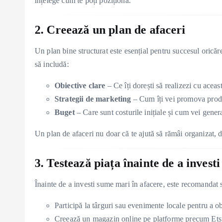
înțelege cum te poți poziționa.
2. Creează un plan de afaceri
Un plan bine structurat este esențial pentru succesul oricăre
să includă:
Obiective clare
– Ce îți dorești să realizezi cu aceas
Strategii de marketing
– Cum îți vei promova produ
Buget
– Care sunt costurile inițiale și cum vei gener
Un plan de afaceri nu doar că te ajută să rămâi organizat, da
3. Testează piața înainte de a invest
Înainte de a investi sume mari în afacere, este recomandat s
Participă la târguri sau evenimente locale pentru a o
Creează un magazin online pe platforme precum Et