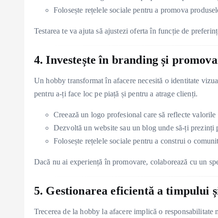
Folosește rețelele sociale pentru a promova produsele 
Testarea te va ajuta să ajustezi oferta în funcție de preferințe
4. Investește în branding și promov
Un hobby transformat în afacere necesită o identitate vizual
pentru a-ți face loc pe piață și pentru a atrage clienți.
Creează un logo profesional care să reflecte valorile și
Dezvoltă un website sau un blog unde să-ți prezinți p
Folosește rețelele sociale pentru a construi o comunita
Dacă nu ai experiență în promovare, colaborează cu un speci
5. Gestionarea eficientă a timpului ș
Trecerea de la hobby la afacere implică o responsabilitate m