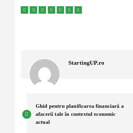
StartingUP.ro
P
Ghid pentru planificarea financiară a
o
afacerii tale în contextul economic
actual