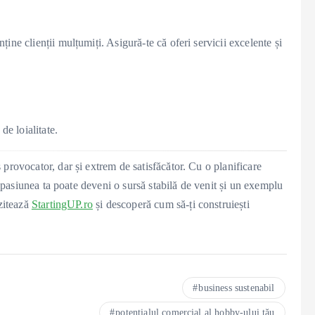
ne clienții mulțumiți. Asigură-te că oferi servicii excelente și
de loialitate.
provocator, dar și extrem de satisfăcător. Cu o planificare
, pasiunea ta poate deveni o sursă stabilă de venit și un exemplu
izitează
StartingUP.ro
și descoperă cum să-ți construiești
business sustenabil
potențialul comercial al hobby-ului tău