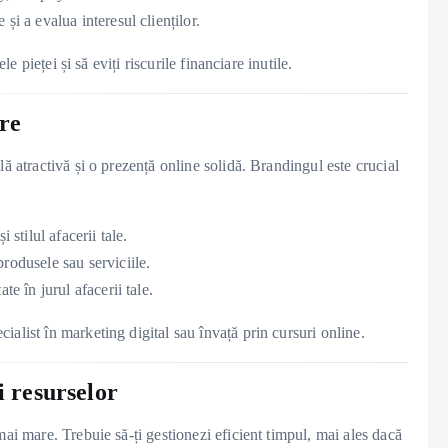
și a evalua interesul clienților.
le pieței și să eviți riscurile financiare inutile.
are
ă atractivă și o prezență online solidă. Brandingul este crucial
 stilul afacerii tale.
rodusele sau serviciile.
te în jurul afacerii tale.
alist în marketing digital sau învață prin cursuri online.
i resurselor
ai mare. Trebuie să-ți gestionezi eficient timpul, mai ales dacă