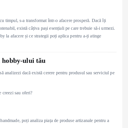
u timpul, s-a transformat într-o afacere prosperă. Dacă îți
stenabil, există câțiva pași esențiali pe care trebuie să-i urmezi.
y la afacere și ce strategii poți aplica pentru a-ți atinge
l hobby-ului tău
să analizezi dacă există cerere pentru produsul sau serviciul pe
e creezi sau oferi?
 handmade, poți analiza piața de produse artizanale pentru a