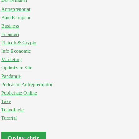
#deladistanta
Antreprenoriat
Bani Europeni
Business
Finantari
Fintech & Crypto
Info Economic
Marketing
Optimizare Site
Pandamie
Podcastul Antreprenorilor
Publicitate Online
Taxe
Tehnologie
Tutorial
Cuvinte cheie