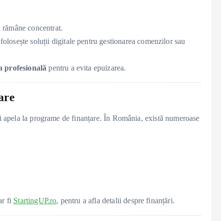
 rămâne concentrat.
olosește soluții digitale pentru gestionarea comenzilor sau
a profesională
pentru a evita epuizarea.
are
oți apela la programe de finanțare. În România, există numeroase
ar fi
StartingUP.ro
, pentru a afla detalii despre finanțări.