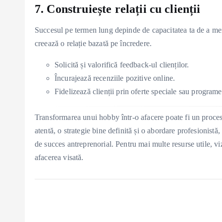
7. Construiește relații cu clienții
Succesul pe termen lung depinde de capacitatea ta de a menți
creează o relație bazată pe încredere.
Solicită și valorifică feedback-ul clienților.
Încurajează recenziile pozitive online.
Fidelizează clienții prin oferte speciale sau programe 
Transformarea unui hobby într-o afacere poate fi un proces 
atentă, o strategie bine definită și o abordare profesionistă
de succes antreprenorial. Pentru mai multe resurse utile, v
afacerea visată.