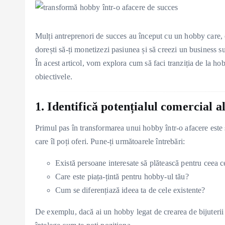
Mulți antreprenori de succes au început cu un hobby care, c
dorești să-ți monetizezi pasiunea și să creezi un business su
În acest articol, vom explora cum să faci tranziția de la hobb
obiectivele.
1. Identifică potențialul comercial a
Primul pas în transformarea unui hobby într-o afacere este 
care îl poți oferi. Pune-ți următoarele întrebări:
Există persoane interesate să plătească pentru ceea c
Care este piața-țintă pentru hobby-ul tău?
Cum se diferențiază ideea ta de cele existente?
De exemplu, dacă ai un hobby legat de crearea de bijuterii