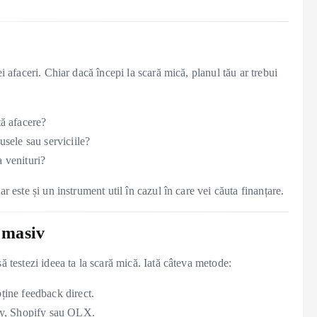
i afaceri. Chiar dacă începi la scară mică, planul tău ar trebui
tă afacere?
sele sau serviciile?
a venituri?
r este și un instrument util în cazul în care vei căuta finanțare.
i masiv
ă testezi ideea ta la scară mică. Iată câteva metode:
bține feedback direct.
sy, Shopify sau OLX.