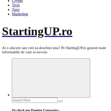
Crypto
Tech
Taxe
Marketing
StartingUP.ro
Ai o afacere sau vrei sa deschizi una? Pe StartingUP.ro gasesti toate
informatiile de care ai nevoie.
Search
for:
Or check our Popular Categories...