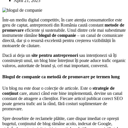
April 21, 2025
Într-un mediu digital competitiv, în care atenția consumatorilor este
greu de captat, antreprenorii din România caută constant
metode de
promovare
eficiente și sustenabile. Unul dintre cele mai subestimate
instrumente rămâne
blogul de companie
– un canal de comunicare
directă, dar și o resursă excelentă pentru creșterea vizibilității în
motoarele de căutare.
Dacă ai deja un
site pentru antreprenori
sau intenționezi să îți
construiești unul, un blog bine întreținut îți poate aduce trafic organic
valoros, autoritate de brand și, cel mai important, conversii.
Blogul de companie ca metodă de promovare pe termen lung
Un blog nu este doar o colecție de articole. Este o
strategie de
conținut
care, atunci când este bine implementată, devine un canal
constant de atragere a clienților. Fiecare articol publicat corect SEO
poate genera trafic ani la rând, fără costuri suplimentare de
promovare.
Spre deosebire de reclamele plătite, care dispar imediat ce oprești
bugetul, conținutul de blog rămâne acolo, indexat de Google,