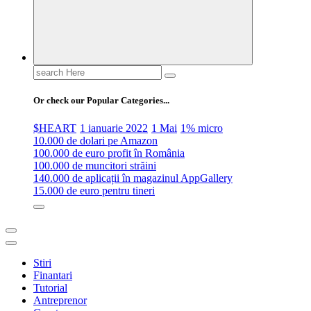
Search
for:
Or check our Popular Categories...
$HEART
1 ianuarie 2022
1 Mai
1% micro
10.000 de dolari pe Amazon
100.000 de euro profit în România
100.000 de muncitori străini
140.000 de aplicații în magazinul AppGallery
15.000 de euro pentru tineri
Stiri
Finantari
Tutorial
Antreprenor