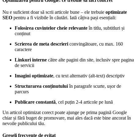
Optimizarea pentru Google: ce trebuie să faci concret
Nu e suficient doar să scrii articole bune – ele trebuie
optimizate
SEO
pentru a fi vizibile în căutări. Iată câțiva pași esențiali:
Folosirea cuvintelor cheie relevante
în titlu, subtitluri și
conținut
Scrierea de meta descrieri
convingătoare, cu max. 160
caractere
Linkuri interne
către alte pagini din site, inclusiv spre pagina
de servicii
Imagini optimizate
, cu text alternativ (alt-text) descriptiv
Structurarea conținutului
în paragrafe scurte, ușor de
parcurs
Publicare constantă
, cel puțin 2-4 articole pe lună
Un articol optimizat corect poate ajunge pe prima pagină Google
chiar și fără buget de promovare, mai ales dacă este bine ancorat în
nevoile publicului tău.
Greșeli frecvente de evitat