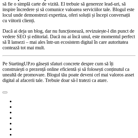
să fie o simplă carte de vizită. El trebuie să genereze lead-uri, să
inspire încredere și să comunice valoarea serviciilor tale. Blogul este
locul unde demonstrezi expertiza, oferi soluții și începi conversații
cu viitorii clienți.
Dacă ai deja un blog, dar nu funcționează, revizuiește-l din punct de
vedere SEO și editorial. Dacă nu ai încă unul, este momentul perfect
să îl lansezi – mai ales într-un ecosistem digital în care autoritatea
contează tot mai mult.
Pe StartingUP.ro găsești sfaturi concrete despre cum să îți
construiești o prezență online eficientă și să folosești conținutul ca
unealtă de promovare. Blogul tău poate deveni cel mai valoros asset
digital al afacerii tale. Trebuie doar să-l tratezi ca atare.