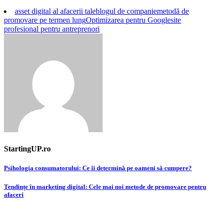
asset digital al afacerii tale
blogul de companie
metodă de
promovare pe termen lung
Optimizarea pentru Google
site
profesional pentru antreprenori
StartingUP.ro
Post
Psihologia consumatorului: Ce îi determină pe oameni să cumpere?
navigation
Tendințe în marketing digital: Cele mai noi metode de promovare pentru
afaceri