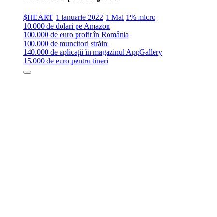
$HEART
1 ianuarie 2022
1 Mai
1% micro
10.000 de dolari pe Amazon
100.000 de euro profit în România
100.000 de muncitori străini
140.000 de aplicații în magazinul AppGallery
15.000 de euro pentru tineri