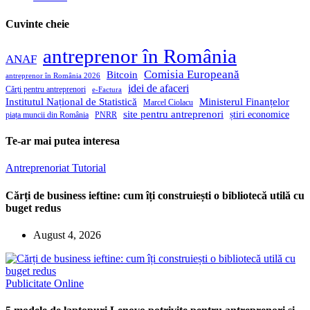
Cuvinte cheie
antreprenor în România
ANAF
Comisia Europeană
Bitcoin
antreprenor în România 2026
idei de afaceri
Cărți pentru antreprenori
e-Factura
Institutul Național de Statistică
Ministerul Finanțelor
Marcel Ciolacu
site pentru antreprenori
știri economice
piața muncii din România
PNRR
Te-ar mai putea interesa
Antreprenoriat
Tutorial
Cărți de business ieftine: cum îți construiești o bibliotecă utilă cu
buget redus
August 4, 2026
Publicitate Online