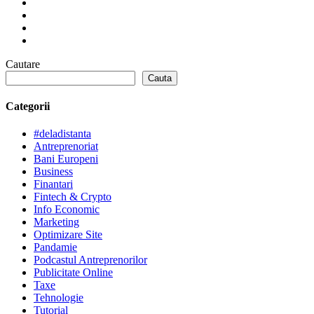
Cautare
Cauta
Categorii
#deladistanta
Antreprenoriat
Bani Europeni
Business
Finantari
Fintech & Crypto
Info Economic
Marketing
Optimizare Site
Pandamie
Podcastul Antreprenorilor
Publicitate Online
Taxe
Tehnologie
Tutorial