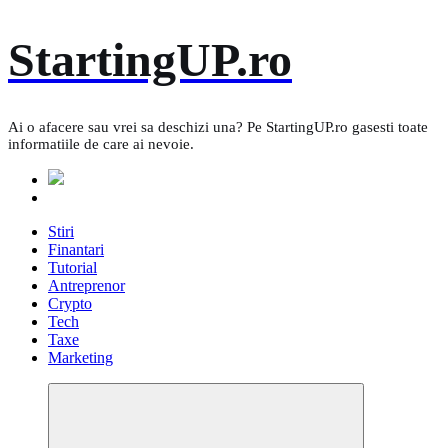
Skip
StartingUP.ro
to
content
Ai o afacere sau vrei sa deschizi una? Pe StartingUP.ro gasesti toate
informatiile de care ai nevoie.
Stiri
Finantari
Tutorial
Antreprenor
Crypto
Tech
Taxe
Marketing