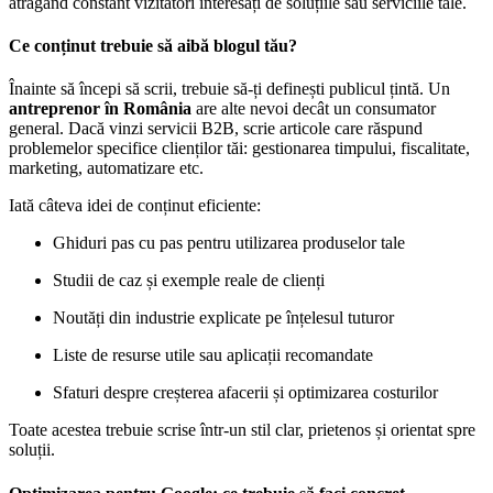
atrăgând constant vizitatori interesați de soluțiile sau serviciile tale.
Ce conținut trebuie să aibă blogul tău?
Înainte să începi să scrii, trebuie să-ți definești publicul țintă. Un
antreprenor în România
are alte nevoi decât un consumator
general. Dacă vinzi servicii B2B, scrie articole care răspund
problemelor specifice clienților tăi: gestionarea timpului, fiscalitate,
marketing, automatizare etc.
Iată câteva idei de conținut eficiente:
Ghiduri pas cu pas pentru utilizarea produselor tale
Studii de caz și exemple reale de clienți
Noutăți din industrie explicate pe înțelesul tuturor
Liste de resurse utile sau aplicații recomandate
Sfaturi despre creșterea afacerii și optimizarea costurilor
Toate acestea trebuie scrise într-un stil clar, prietenos și orientat spre
soluții.