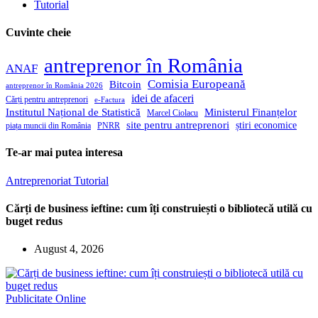
Tutorial
Cuvinte cheie
antreprenor în România
ANAF
Comisia Europeană
Bitcoin
antreprenor în România 2026
idei de afaceri
Cărți pentru antreprenori
e-Factura
Institutul Național de Statistică
Ministerul Finanțelor
Marcel Ciolacu
site pentru antreprenori
știri economice
piața muncii din România
PNRR
Te-ar mai putea interesa
Antreprenoriat
Tutorial
Cărți de business ieftine: cum îți construiești o bibliotecă utilă cu
buget redus
August 4, 2026
Publicitate Online