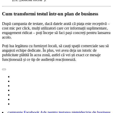
Cum transformi testul într-un plan de business
După campania de testare, dacă datele arată că piața este receptivă –
cost mic per click, mulți utilizatori care cer informații suplimentare,
engagement ridicat – poți începe să faci pași concreți pentru lansarea
acolo.
Poți lua legătura cu furnizori locali, să cauți spații comerciale sau să
angajezi echipe dedicate. În plus, vei avea deja un istoric de
publicitate plătită în acea zonă, astfel că vei ști exact ce mesaje
funcționează și ce tip de audiență reacționează.
campanie Facebook Ads pentru testarea pieței
decizie de business