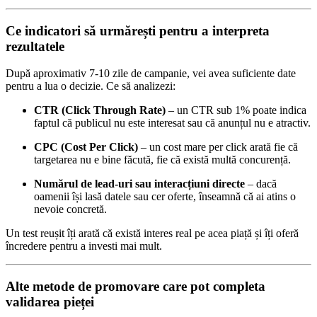
Ce indicatori să urmărești pentru a interpreta
rezultatele
După aproximativ 7-10 zile de campanie, vei avea suficiente date
pentru a lua o decizie. Ce să analizezi:
CTR (Click Through Rate)
– un CTR sub 1% poate indica
faptul că publicul nu este interesat sau că anunțul nu e atractiv.
CPC (Cost Per Click)
– un cost mare per click arată fie că
targetarea nu e bine făcută, fie că există multă concurență.
Numărul de lead-uri sau interacțiuni directe
– dacă
oamenii își lasă datele sau cer oferte, înseamnă că ai atins o
nevoie concretă.
Un test reușit îți arată că există interes real pe acea piață și îți oferă
încredere pentru a investi mai mult.
Alte metode de promovare care pot completa
validarea pieței