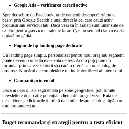
Google Ads – verificarea cererii active
Spre deosebire de Facebook, unde oamenii descoperă oferta ta
pasiv, prin Google Search ajungi direct la cei care caută activ
produsul sau serviciul tău. Dacă vezi că în Galați sunt lunar sute de
căutări pentru „servicii curățenie birouri”, e un semnal clar că există
o piață pregătită.
Pagini de tip landing page dedicate
Un landing page simplu, personalizat pentru noul oraș sau segment,
poate deveni o unealtă excelentă de test. Acolo poți pune un
formular prin care vizitatorii să ceară o ofertă sau un catalog de
produse. Numărul de completări e un indicator direct al interesului.
Campanii prin email
Dacă ai deja o listă segmentată pe zone geografice, poți trimite
newslettere doar către potențiali clienți din orașul vizat. Rata de
deschidere și click-urile îți oferă date utile despre cât de atrăgătoare
este propunerea ta.
Buget recomandat și strategii pentru a testa eficient