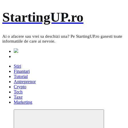
Skip
StartingUP.ro
to
content
Ai o afacere sau vrei sa deschizi una? Pe StartingUP.ro gasesti toate
informatiile de care ai nevoie.
Stiri
Finantari
Tutorial
Antreprenor
Crypto
Tech
Taxe
Marketing