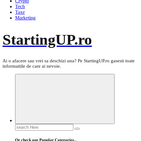
Crypto
Tech
Taxe
Marketing
StartingUP.ro
Ai o afacere sau vrei sa deschizi una? Pe StartingUP.ro gasesti toate
informatiile de care ai nevoie.
Search
for:
Or check our Popular Categories...