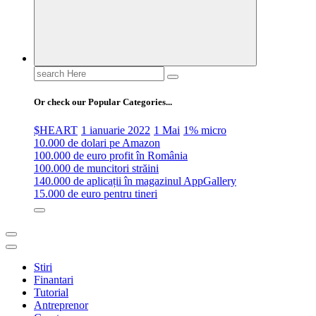
Search
for:
Or check our Popular Categories...
$HEART
1 ianuarie 2022
1 Mai
1% micro
10.000 de dolari pe Amazon
100.000 de euro profit în România
100.000 de muncitori străini
140.000 de aplicații în magazinul AppGallery
15.000 de euro pentru tineri
Stiri
Finantari
Tutorial
Antreprenor