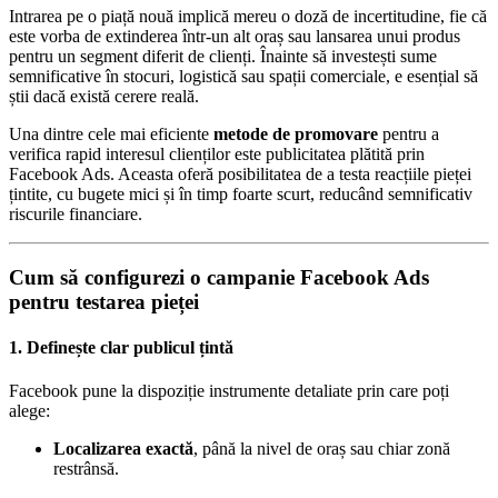
Intrarea pe o piață nouă implică mereu o doză de incertitudine, fie că
este vorba de extinderea într-un alt oraș sau lansarea unui produs
pentru un segment diferit de clienți. Înainte să investești sume
semnificative în stocuri, logistică sau spații comerciale, e esențial să
știi dacă există cerere reală.
Una dintre cele mai eficiente
metode de promovare
pentru a
verifica rapid interesul clienților este publicitatea plătită prin
Facebook Ads. Aceasta oferă posibilitatea de a testa reacțiile pieței
țintite, cu bugete mici și în timp foarte scurt, reducând semnificativ
riscurile financiare.
Cum să configurezi o campanie Facebook Ads
pentru testarea pieței
1. Definește clar publicul țintă
Facebook pune la dispoziție instrumente detaliate prin care poți
alege:
Localizarea exactă
, până la nivel de oraș sau chiar zonă
restrânsă.