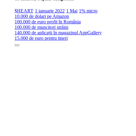
$HEART
1 ianuarie 2022
1 Mai
1% micro
10.000 de dolari pe Amazon
100.000 de euro profit în România
100.000 de muncitori străini
140.000 de aplicații în magazinul AppGallery
15.000 de euro pentru tineri