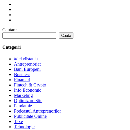
Cautare
Cauta
Categorii
#deladistanta
Antreprenoriat
Bani Europeni
Business
Finantari
Fintech & Crypto
Info Economic
Marketing
Optimizare Site
Pandamie
Podcastul Antreprenorilor
Publicitate Online
Taxe
Tehnologie