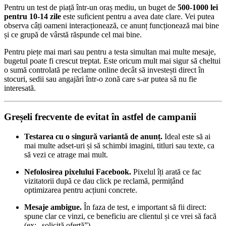
Pentru un test de piață într-un oraș mediu, un buget de
500-1000 lei
pentru 10-14 zile
este suficient pentru a avea date clare. Vei putea
observa câți oameni interacționează, ce anunț funcționează mai bine
și ce grupă de vârstă răspunde cel mai bine.
Pentru piețe mai mari sau pentru a testa simultan mai multe mesaje,
bugetul poate fi crescut treptat. Este oricum mult mai sigur să cheltui
o sumă controlată pe reclame online decât să investești direct în
stocuri, sedii sau angajări într-o zonă care s-ar putea să nu fie
interesată.
Greșeli frecvente de evitat în astfel de campanii
Testarea cu o singură variantă de anunț.
Ideal este să ai
mai multe adset-uri și să schimbi imagini, titluri sau texte, ca
să vezi ce atrage mai mult.
Nefolosirea pixelului Facebook.
Pixelul îți arată ce fac
vizitatorii după ce dau click pe reclamă, permițând
optimizarea pentru acțiuni concrete.
Mesaje ambigue.
În faza de test, e important să fii direct:
spune clar ce vinzi, ce beneficiu are clientul și ce vrei să facă
(ex: „solicită ofertă”).