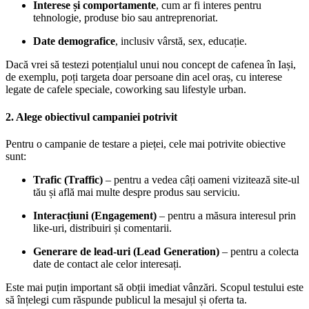
Interese și comportamente
, cum ar fi interes pentru
tehnologie, produse bio sau antreprenoriat.
Date demografice
, inclusiv vârstă, sex, educație.
Dacă vrei să testezi potențialul unui nou concept de cafenea în Iași,
de exemplu, poți targeta doar persoane din acel oraș, cu interese
legate de cafele speciale, coworking sau lifestyle urban.
2. Alege obiectivul campaniei potrivit
Pentru o campanie de testare a pieței, cele mai potrivite obiective
sunt:
Trafic (Traffic)
– pentru a vedea câți oameni vizitează site-ul
tău și află mai multe despre produs sau serviciu.
Interacțiuni (Engagement)
– pentru a măsura interesul prin
like-uri, distribuiri și comentarii.
Generare de lead-uri (Lead Generation)
– pentru a colecta
date de contact ale celor interesați.
Este mai puțin important să obții imediat vânzări. Scopul testului este
să înțelegi cum răspunde publicul la mesajul și oferta ta.