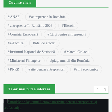
Cuvinte cheie
ANAF
antreprenor în România
antreprenor în România 2026
Bitcoin
Comisia Europeană
Cărți pentru antreprenori
e-Factura
idei de afaceri
Institutul Național de Statistică
Marcel Ciolacu
Ministerul Finanțelor
piața muncii din România
PNRR
site pentru antreprenori
știri economice
Te-ar mai putea interesa