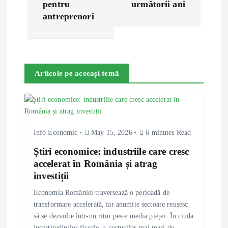
t
pentru
următorii ani
antreprenori
n
a
Articole pe aceeași temă
v
i
g
Info Economic
May 15, 2026
6 minutes Read
Știri economice: industriile care cresc
a
accelerat în România și atrag
investiții
t
Economia României traversează o perioadă de
i
transformare accelerată, iar anumite sectoare reușesc
să se dezvolte într-un ritm peste media pieței. În ciuda
incertitudinilor fiscale, a costurilor mai mari de