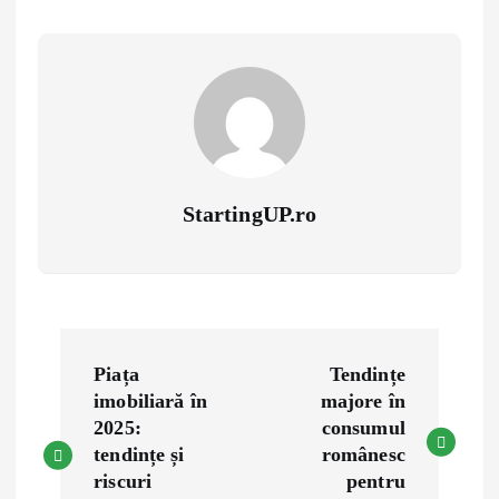
StartingUP.ro
P
Piața
Tendințe
o
imobiliară în
majore în
2025:
consumul
s
tendințe și
românesc
riscuri
pentru