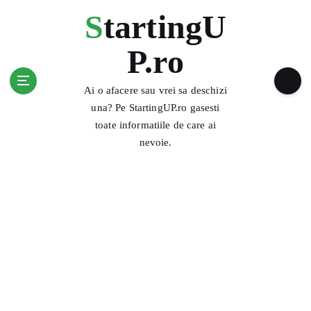
S
StartingU
k
i
P.ro
p
t
o
Ai o afacere sau vrei sa deschizi
c
una? Pe StartingUP.ro gasesti
o
toate informatiile de care ai
n
nevoie.
t
e
n
t