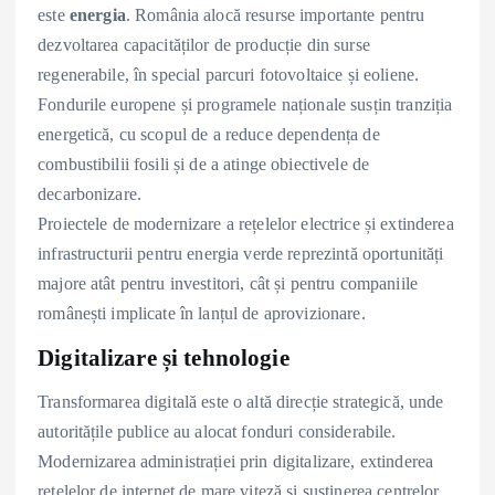
este
energia
. România alocă resurse importante pentru
dezvoltarea capacităților de producție din surse
regenerabile, în special parcuri fotovoltaice și eoliene.
Fondurile europene și programele naționale susțin tranziția
energetică, cu scopul de a reduce dependența de
combustibilii fosili și de a atinge obiectivele de
decarbonizare.
Proiectele de modernizare a rețelelor electrice și extinderea
infrastructurii pentru energia verde reprezintă oportunități
majore atât pentru investitori, cât și pentru companiile
românești implicate în lanțul de aprovizionare.
Digitalizare și tehnologie
Transformarea digitală este o altă direcție strategică, unde
autoritățile publice au alocat fonduri considerabile.
Modernizarea administrației prin digitalizare, extinderea
rețelelor de internet de mare viteză și susținerea centrelor