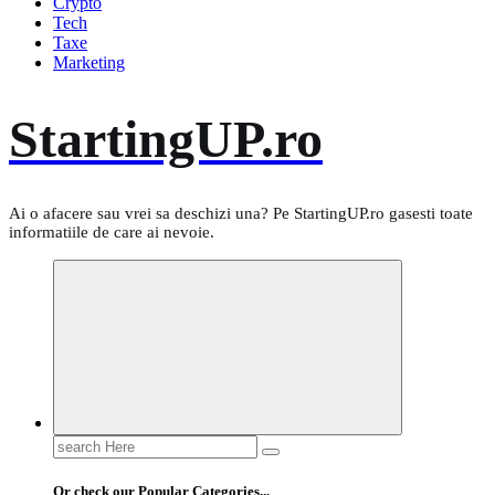
Crypto
Tech
Taxe
Marketing
StartingUP.ro
Ai o afacere sau vrei sa deschizi una? Pe StartingUP.ro gasesti toate
informatiile de care ai nevoie.
Search
for:
Or check our Popular Categories...