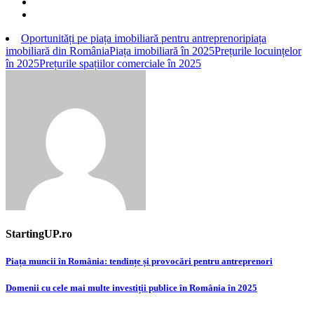
Oportunități pe piața imobiliară pentru antreprenori
piața
imobiliară din România
Piața imobiliară în 2025
Prețurile locuințelor
în 2025
Prețurile spațiilor comerciale în 2025
StartingUP.ro
Post
Piața muncii în România: tendințe și provocări pentru antreprenori
navigation
Domenii cu cele mai multe investiții publice în România în 2025