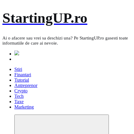
Skip
StartingUP.ro
to
content
Ai o afacere sau vrei sa deschizi una? Pe StartingUP.ro gasesti toate
informatiile de care ai nevoie.
Stiri
Finantari
Tutorial
Antreprenor
Crypto
Tech
Taxe
Marketing