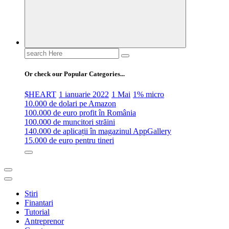
Search
for:
Or check our Popular Categories...
$HEART
1 ianuarie 2022
1 Mai
1% micro
10.000 de dolari pe Amazon
100.000 de euro profit în România
100.000 de muncitori străini
140.000 de aplicații în magazinul AppGallery
15.000 de euro pentru tineri
Stiri
Finantari
Tutorial
Antreprenor