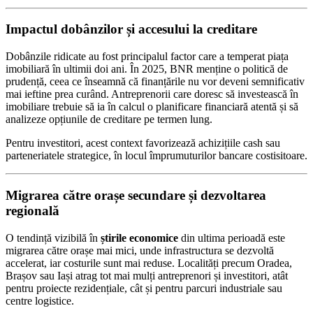
Impactul dobânzilor și accesului la creditare
Dobânzile ridicate au fost principalul factor care a temperat piața
imobiliară în ultimii doi ani. În 2025, BNR menține o politică de
prudență, ceea ce înseamnă că finanțările nu vor deveni semnificativ
mai ieftine prea curând. Antreprenorii care doresc să investească în
imobiliare trebuie să ia în calcul o planificare financiară atentă și să
analizeze opțiunile de creditare pe termen lung.
Pentru investitori, acest context favorizează achizițiile cash sau
parteneriatele strategice, în locul împrumuturilor bancare costisitoare.
Migrarea către orașe secundare și dezvoltarea
regională
O tendință vizibilă în
știrile economice
din ultima perioadă este
migrarea către orașe mai mici, unde infrastructura se dezvoltă
accelerat, iar costurile sunt mai reduse. Localități precum Oradea,
Brașov sau Iași atrag tot mai mulți antreprenori și investitori, atât
pentru proiecte rezidențiale, cât și pentru parcuri industriale sau
centre logistice.