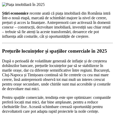
Știri economice
recente arată că piața imobiliară din România intră
într-o nouă etapă, marcată de schimbări majore la nivel de cerere,
prețuri și acces la finanțare. Antreprenorii care activează în domenii
conexe – construcții, dezvoltare imobiliară, investiții sau chiar retail
– trebuie să fie atenți la aceste transformări, deoarece ele pot
influența atât costurile, cât și oportunitățile de creștere.
Prețurile locuințelor și spațiilor comerciale în 2025
După o perioadă de volatilitate generată de inflație și de creșterea
dobânzilor bancare, prețurile locuințelor par să se stabilizeze în
marile orașe, dar cu diferențe semnificative între regiuni. București,
Cluj-Napoca și Timișoara continuă să fie centrele cu cea mai mare
cerere, însă antreprenorii observă tot mai mult un interes crescut
pentru orașe secundare, unde chiriile sunt mai accesibile și costurile
de dezvoltare mai mici.
Pentru spațiile comerciale, tendința este spre optimizare: companiile
preferă locații mai mici, dar bine amplasate, pentru a reduce
cheltuielile fixe. Această schimbare creează oportunități pentru
dezvoltatorii care pot adapta rapid proiectele la noile cerințe.