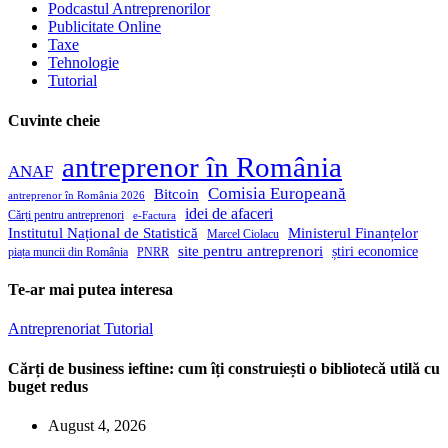
Podcastul Antreprenorilor
Publicitate Online
Taxe
Tehnologie
Tutorial
Cuvinte cheie
antreprenor în România
ANAF
Comisia Europeană
Bitcoin
antreprenor în România 2026
idei de afaceri
Cărți pentru antreprenori
e-Factura
Institutul Național de Statistică
Ministerul Finanțelor
Marcel Ciolacu
site pentru antreprenori
știri economice
piața muncii din România
PNRR
Te-ar mai putea interesa
Antreprenoriat
Tutorial
Cărți de business ieftine: cum îți construiești o bibliotecă utilă cu
buget redus
August 4, 2026