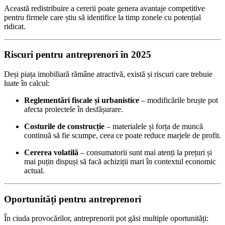
Această redistribuire a cererii poate genera avantaje competitive
pentru firmele care știu să identifice la timp zonele cu potențial
ridicat.
Riscuri pentru antreprenori în 2025
Deși piața imobiliară rămâne atractivă, există și riscuri care trebuie
luate în calcul:
Reglementări fiscale și urbanistice
– modificările bruște pot
afecta proiectele în desfășurare.
Costurile de construcție
– materialele și forța de muncă
continuă să fie scumpe, ceea ce poate reduce marjele de profit.
Cererea volatilă
– consumatorii sunt mai atenți la prețuri și
mai puțin dispuși să facă achiziții mari în contextul economic
actual.
Oportunități pentru antreprenori
În ciuda provocărilor, antreprenorii pot găsi multiple oportunități: