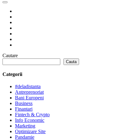
Cautare
Cauta
Categorii
#deladistanta
Antreprenoriat
Bani Europeni
Business
Finantari
Fintech & Crypto
Info Economic
Marketing
Optimizare Site
Pandamie