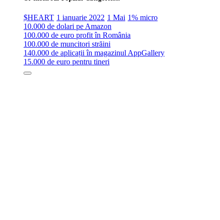
$HEART
1 ianuarie 2022
1 Mai
1% micro
10.000 de dolari pe Amazon
100.000 de euro profit în România
100.000 de muncitori străini
140.000 de aplicații în magazinul AppGallery
15.000 de euro pentru tineri