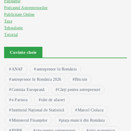
Pandamie
Podcastul Antreprenorilor
Publicitate Online
Taxe
Tehnologie
Tutorial
Cuvinte cheie
ANAF
antreprenor în România
antreprenor în România 2026
Bitcoin
Comisia Europeană
Cărți pentru antreprenori
e-Factura
idei de afaceri
Institutul Național de Statistică
Marcel Ciolacu
Ministerul Finanțelor
piața muncii din România
PNRR
site pentru antreprenori
știri economice