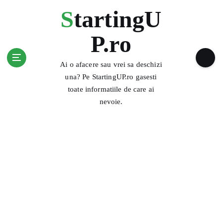
S
StartingU
k
i
P.ro
p
t
o
Ai o afacere sau vrei sa deschizi
c
una? Pe StartingUP.ro gasesti
o
toate informatiile de care ai
n
nevoie.
t
e
n
t