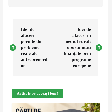
P
Idei de
Idei de
o
afaceri
afaceri în
pornite din
mediul rural:
s
probleme
oportunități
reale ale
finanțate prin
t
antreprenoril
programe
or
europene
n
a
Articole pe aceeași temă
v
i