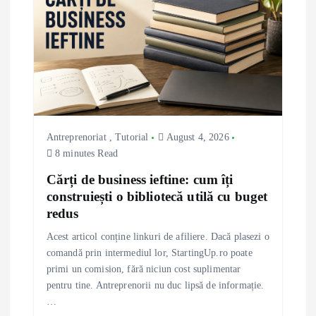
g
a
t
i
Antreprenoriat
,
Tutorial
August 4, 2026
8 minutes Read
o
Cărți de business ieftine: cum îți
n
construiești o bibliotecă utilă cu buget
redus
Acest articol conține linkuri de afiliere. Dacă plasezi o
comandă prin intermediul lor, StartingUp.ro poate
primi un comision, fără niciun cost suplimentar
pentru tine. Antreprenorii nu duc lipsă de informație.
…