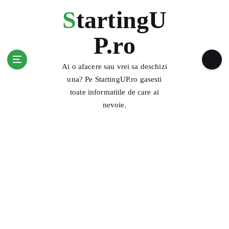
S
StartingU
k
i
P.ro
p
t
o
Ai o afacere sau vrei sa deschizi
c
una? Pe StartingUP.ro gasesti
o
toate informatiile de care ai
n
nevoie.
t
e
n
t