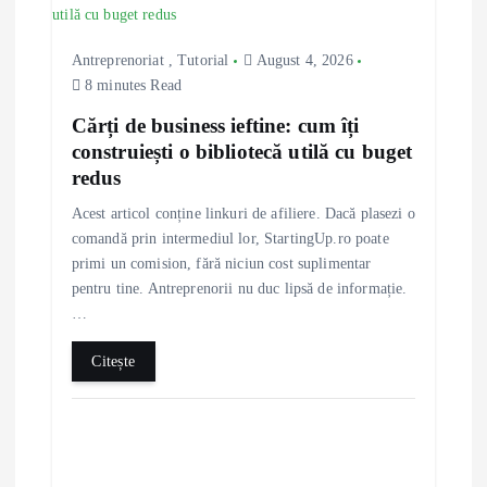
g
Antreprenoriat
,
Tutorial
August 4, 2026
a
8 minutes Read
Cărți de business ieftine: cum îți
t
construiești o bibliotecă utilă cu buget
redus
i
Acest articol conține linkuri de afiliere. Dacă plasezi o
o
comandă prin intermediul lor, StartingUp.ro poate
primi un comision, fără niciun cost suplimentar
n
pentru tine. Antreprenorii nu duc lipsă de informație.
…
Citește