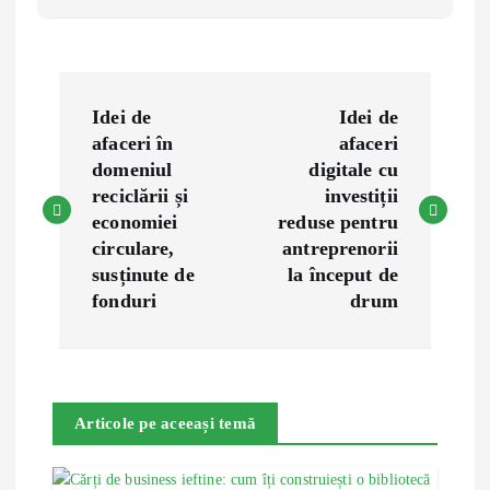
P
Idei de
Idei de
o
afaceri în
afaceri
domeniul
digitale cu
s
reciclării și
investiții
economiei
reduse pentru
t
circulare,
antreprenorii
susținute de
la început de
n
fonduri
drum
a
v
Articole pe aceeași temă
i