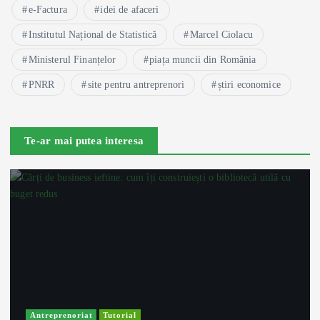
e-Factura
idei de afaceri
Institutul Național de Statistică
Marcel Ciolacu
Ministerul Finanțelor
piața muncii din România
PNRR
site pentru antreprenori
știri economice
Te-ar mai putea interesa
Antreprenoriat
Tutorial