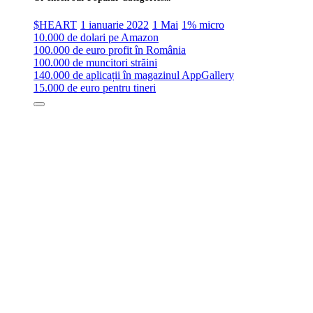
$HEART
1 ianuarie 2022
1 Mai
1% micro
10.000 de dolari pe Amazon
100.000 de euro profit în România
100.000 de muncitori străini
140.000 de aplicații în magazinul AppGallery
15.000 de euro pentru tineri