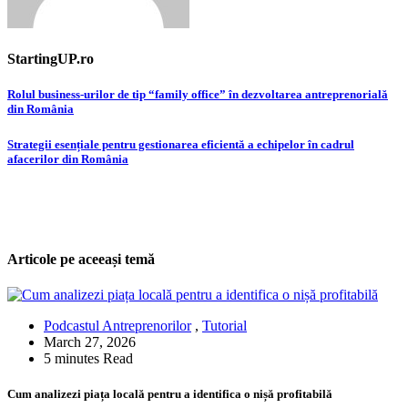
StartingUP.ro
Post
Rolul business-urilor de tip “family office” în dezvoltarea antreprenorială
din România
navigation
Strategii esențiale pentru gestionarea eficientă a echipelor în cadrul
afacerilor din România
Articole pe aceeași temă
Podcastul Antreprenorilor
,
Tutorial
March 27, 2026
5 minutes Read
Cum analizezi piața locală pentru a identifica o nișă profitabilă