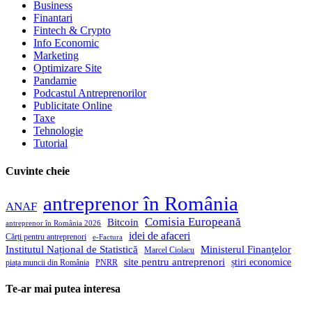
Business
Finantari
Fintech & Crypto
Info Economic
Marketing
Optimizare Site
Pandamie
Podcastul Antreprenorilor
Publicitate Online
Taxe
Tehnologie
Tutorial
Cuvinte cheie
antreprenor în România
ANAF
Comisia Europeană
Bitcoin
antreprenor în România 2026
idei de afaceri
Cărți pentru antreprenori
e-Factura
Institutul Național de Statistică
Ministerul Finanțelor
Marcel Ciolacu
site pentru antreprenori
știri economice
piața muncii din România
PNRR
Te-ar mai putea interesa