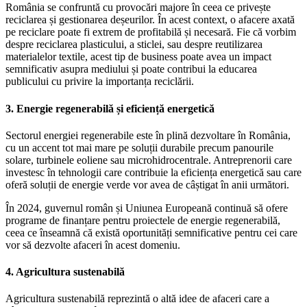
România se confruntă cu provocări majore în ceea ce privește
reciclarea și gestionarea deșeurilor. În acest context, o afacere axată
pe reciclare poate fi extrem de profitabilă și necesară. Fie că vorbim
despre reciclarea plasticului, a sticlei, sau despre reutilizarea
materialelor textile, acest tip de business poate avea un impact
semnificativ asupra mediului și poate contribui la educarea
publicului cu privire la importanța reciclării.
3. Energie regenerabilă și eficiență energetică
Sectorul energiei regenerabile este în plină dezvoltare în România,
cu un accent tot mai mare pe soluții durabile precum panourile
solare, turbinele eoliene sau microhidrocentrale. Antreprenorii care
investesc în tehnologii care contribuie la eficiența energetică sau care
oferă soluții de energie verde vor avea de câștigat în anii următori.
În 2024, guvernul român și Uniunea Europeană continuă să ofere
programe de finanțare pentru proiectele de energie regenerabilă,
ceea ce înseamnă că există oportunități semnificative pentru cei care
vor să dezvolte afaceri în acest domeniu.
4. Agricultura sustenabilă
Agricultura sustenabilă reprezintă o altă idee de afaceri care a