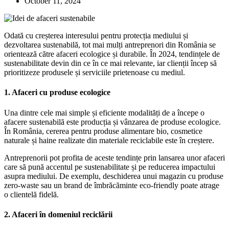
October 11, 2024
Odată cu creșterea interesului pentru protecția mediului și
dezvoltarea sustenabilă, tot mai mulți antreprenori din România se
orientează către afaceri ecologice și durabile. În 2024, tendințele de
sustenabilitate devin din ce în ce mai relevante, iar clienții încep să
prioritizeze produsele și serviciile prietenoase cu mediul.
1. Afaceri cu produse ecologice
Una dintre cele mai simple și eficiente modalități de a începe o
afacere sustenabilă este producția și vânzarea de produse ecologice.
În România, cererea pentru produse alimentare bio, cosmetice
naturale și haine realizate din materiale reciclabile este în creștere.
Antreprenorii pot profita de aceste tendințe prin lansarea unor afaceri
care să pună accentul pe sustenabilitate și pe reducerea impactului
asupra mediului. De exemplu, deschiderea unui magazin cu produse
zero-waste sau un brand de îmbrăcăminte eco-friendly poate atrage
o clientelă fidelă.
2. Afaceri în domeniul reciclării