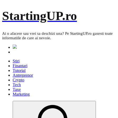
Skip
StartingUP.ro
to
content
Ai o afacere sau vrei sa deschizi una? Pe StartingUP.ro gasesti toate
informatiile de care ai nevoie.
Stiri
Finantari
Tutorial
Antreprenor
Crypto
Tech
Taxe
Marketing