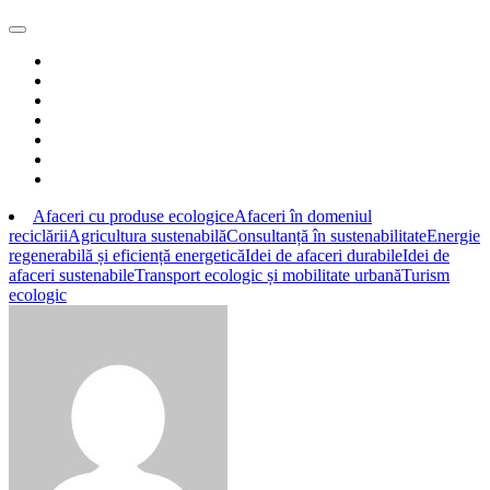
Afaceri cu produse ecologice
Afaceri în domeniul
reciclării
Agricultura sustenabilă
Consultanță în sustenabilitate
Energie
regenerabilă și eficiență energetică
Idei de afaceri durabile
Idei de
afaceri sustenabile
Transport ecologic și mobilitate urbană
Turism
ecologic