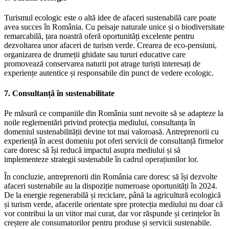
Turismul ecologic este o altă idee de afaceri sustenabilă care poate
avea succes în România. Cu peisaje naturale unice și o biodiversitate
remarcabilă, țara noastră oferă oportunități excelente pentru
dezvoltarea unor afaceri de turism verde. Crearea de eco-pensiuni,
organizarea de drumeții ghidate sau tururi educative care
promovează conservarea naturii pot atrage turiști interesați de
experiențe autentice și responsabile din punct de vedere ecologic.
7. Consultanță în sustenabilitate
Pe măsură ce companiile din România sunt nevoite să se adapteze la
noile reglementări privind protecția mediului, consultanța în
domeniul sustenabilității devine tot mai valoroasă. Antreprenorii cu
experiență în acest domeniu pot oferi servicii de consultanță firmelor
care doresc să își reducă impactul asupra mediului și să
implementeze strategii sustenabile în cadrul operațiunilor lor.
În concluzie, antreprenorii din România care doresc să își dezvolte
afaceri sustenabile au la dispoziție numeroase oportunități în 2024.
De la energie regenerabilă și reciclare, până la agricultură ecologică
și turism verde, afacerile orientate spre protecția mediului nu doar că
vor contribui la un viitor mai curat, dar vor răspunde și cerințelor în
creștere ale consumatorilor pentru produse și servicii sustenabile.