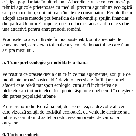
câștigat popularitate în ultimii ani. Afacerile care se concentrează pe
tehnici agricole prietenoase cu mediul, precum agricultura ecologică
sau permacultura, sunt tot mai căutate de consumatori. Fermierii care
adoptă aceste metode pot beneficia de subvenții și sprijin financiar
din partea Uniunii Europene, ceea ce face ca această direcție să fie
una atractivă pentru antreprenorii români.
Produsele locale, cultivate în mod sustenabil, sunt apreciate de
consumatori, care devin tot mai conștienți de impactul pe care îl au
asupra mediului.
5. Transport ecologic și mobilitate urbană
Pe măsură ce orașele devin din ce în ce mai aglomerate, soluțiile de
mobilitate urbană sustenabilă devin o necesitate. Înființarea unei
afaceri care oferă transport ecologic, cum ar fi închirierea de
biciclete sau trotinete electrice, poate răspunde unei cereri în creștere
din partea populației urbane.
Antreprenorii din România pot, de asemenea, să dezvolte afaceri
care vizează soluții de logistică ecologică, cu vehicule electrice sau
hibride, contribuind astfel la reducerea amprentei de carbon a
orașelor.
6. Turism ecologic