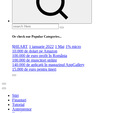
Search
for:
Or check our Popular Categories...
$HEART
1 ianuarie 2022
1 Mai
1% micro
10.000 de dolari pe Amazon
100.000 de euro profit în România
100.000 de muncitori străini
140.000 de aplicații în magazinul AppGallery
15.000 de euro pentru tineri
Stiri
Finantari
Tutorial
Antreprenor