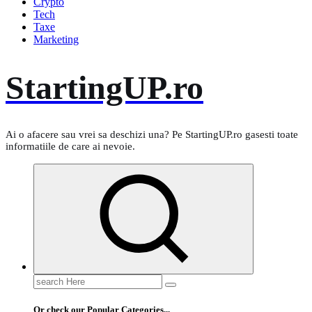
Crypto
Tech
Taxe
Marketing
StartingUP.ro
Ai o afacere sau vrei sa deschizi una? Pe StartingUP.ro gasesti toate
informatiile de care ai nevoie.
Search
for:
Or check our Popular Categories...